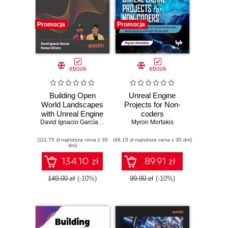
Promocja
Promocja
ebook
ebook
Building Open
Unreal Engine
World Landscapes
Projects for Non-
with Unreal Engine
coders
5. Create stunning
David Ignacio García
,
Ramón Olivero
Myron Mortakis
,
Marco Secchi
open world
(111,75 zł najniższa cena z 30
environments with
(46,15 zł najniższa cena z 30 dni)
dni)
foliage, lighting,
and materials in
134.10 zł
89.91 zł
UE5
149.00 zł
(-10%)
99.90 zł
(-10%)