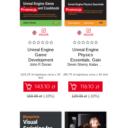
Promocja
Promocja
ebook
ebook
Unreal Engine
Unreal Engine
Game
Physics
Development
Essentials. Gain
Cookbook. Over
John P. Doran
Devin Sherry
practical
,
Katax Emperore
40 recipes to
knowledge of
(119,25 zł najniższa cena z 30
accelerate the
(96,75 zł najniższa cena z 30 dni)
mathematical and
dni)
process of learning
physics concepts
game design and
in order to design
143.10 zł
116.10 zł
solving
and develop an
development
awesome game
159.00 zł
(-10%)
129.00 zł
(-10%)
problems using
world using Unreal
Unreal Engine
Engine 4