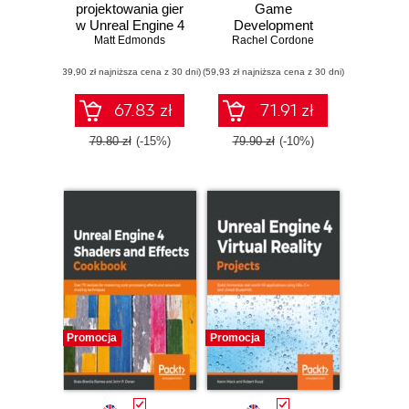
projektowania gier
Game
w Unreal Engine 4
Development
Matt Edmonds
Quick Start Guide.
Rachel Cordone
Programming
(39,90 zł najniższa cena z 30 dni)
(59,93 zł najniższa cena z 30 dni)
professional 3D
games with Unreal
Engine 4
67.83 zł
71.91 zł
79.80 zł
(-15%)
79.90 zł
(-10%)
Promocja
Promocja