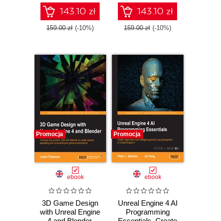
Engine 4.X
143.10 zł
143.10 zł
159.00 zł
(-10%)
159.00 zł
(-10%)
Promocja
Promocja
ebook
ebook
3D Game Design
Unreal Engine 4 AI
with Unreal Engine
Programming
4 and Blender.
Essentials. Create