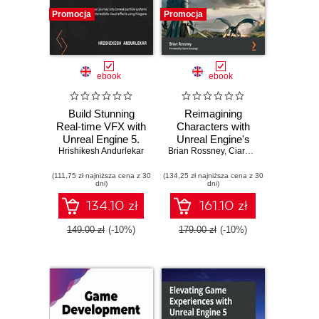
Promocja
Promocja
ebook
ebook
Build Stunning
Reimagining
Real-time VFX with
Characters with
Unreal Engine 5.
Unreal Engine's
Hrishikesh Andurlekar
Start your journey
Brian Rossney
MetaHuman
,
Ciaran Kavanagh
into Unreal particle
Creator. Elevate
(111,75 zł najniższa cena z 30
systems to create
(134,25 zł najniższa cena z 30
your films with
dni)
dni)
realistic visual
cinema-quality
effects using
character designs
134.10 zł
161.10 zł
Niagara
and motion capture
animation
149.00 zł
(-10%)
179.00 zł
(-10%)