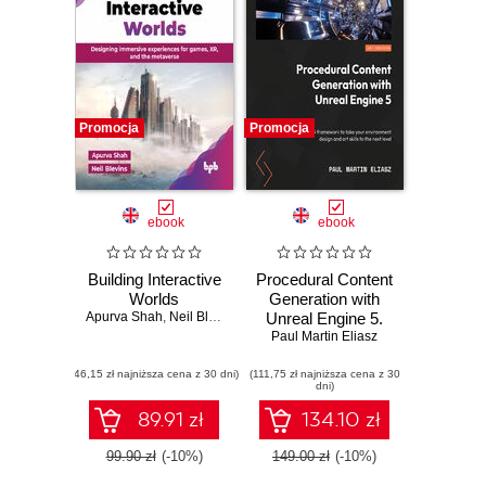
Promocja
Promocja
ebook
ebook
Building Interactive
Procedural Content
Worlds
Generation with
Apurva Shah
,
Neil Blevins
Unreal Engine 5.
Harness the PCG
Paul Martin Eliasz
framework to take
(46,15 zł najniższa cena z 30 dni)
(111,75 zł najniższa cena z 30
your environment
dni)
design and art
skills to the next
89.91 zł
134.10 zł
level
99.90 zł
(-10%)
149.00 zł
(-10%)