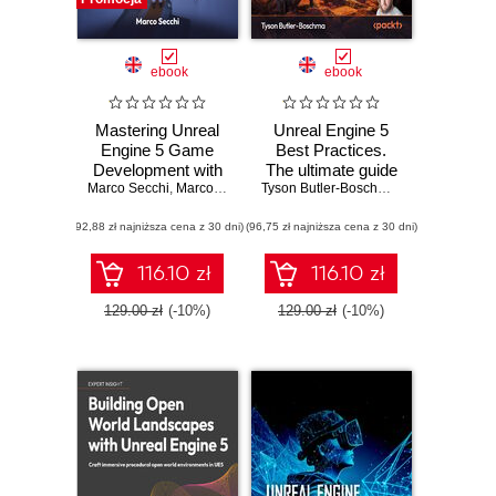
ebook
ebook
Mastering Unreal
Unreal Engine 5
Engine 5 Game
Best Practices.
Development with
The ultimate guide
Marco Secchi
C++ Scripting.
,
Marcos Romero
to advanced visual
Tyson Butler-Boschma
,
Manea Castet
Build efficient,
storytelling, design,
(92,88 zł najniższa cena z 30 dni)
scalable gameplay
(96,75 zł najniższa cena z 30 dni)
lighting, and
systems using
performance in
advanced C++ in
UE5
116.10 zł
116.10 zł
UE5
129.00 zł
(-10%)
129.00 zł
(-10%)