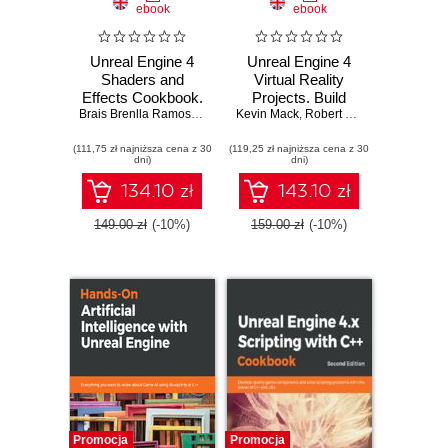
ebook
ebook
Unreal Engine 4
Unreal Engine 4
Shaders and
Virtual Reality
Effects Cookbook.
Projects. Build
Over 70 recipes for
Brais Brenlla Ramos
,
John P. Doran
Kevin Mack
immersive, real-
,
Robert Ruud
mastering post-
world VR
(111,75 zł najniższa cena z 30
processing effects
(119,25 zł najniższa cena z 30
applications using
dni)
dni)
and advanced
UE4, C++, and
shading techniques
Unreal Blueprints
134.10 zł
143.10 zł
149.00 zł
(-10%)
159.00 zł
(-10%)
Promocja
Promocja