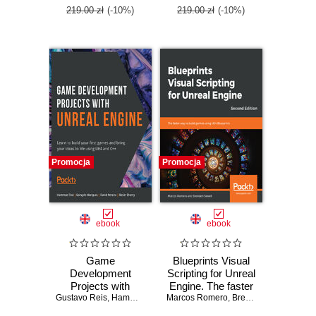
MetaHuman,
219.00 zł
(-10%)
219.00 zł
(-10%)
Lumen, and Nanite
Promocja
Promocja
ebook
ebook
Game
Blueprints Visual
Development
Scripting for Unreal
Projects with
Engine. The faster
Gustavo Reis
Unreal Engine.
,
Hammad Fozi
,
way to build games
Marcos Romero
Gonçalo Marques
,
Brenden Sewell
,
David Pereira
,
Devi
Learn to build your
using UE4