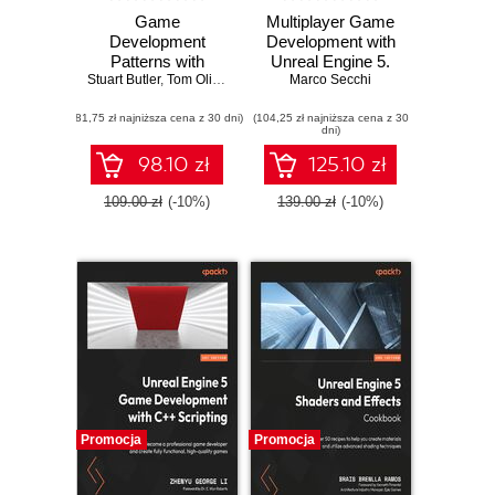
Game
Multiplayer Game
Development
Development with
Patterns with
Unreal Engine 5.
Stuart Butler
Unreal Engine 5.
,
Tom Oliver
,
Christopher J. Headleand
Create compelling
Marco Secchi
Build maintainable
multiplayer games
(81,75 zł najniższa cena z 30 dni)
and scalable
(104,25 zł najniższa cena z 30
with C++,
dni)
systems with C++
Blueprints, and
and Blueprint
Unreal Engine's
98.10 zł
125.10 zł
networking
features
109.00 zł
(-10%)
139.00 zł
(-10%)
Promocja
Promocja