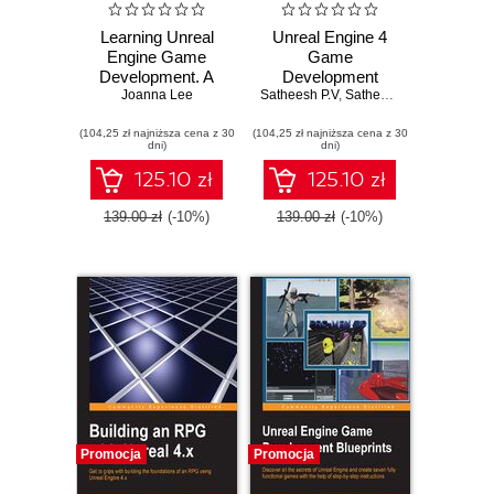
Learning Unreal
Unreal Engine 4
Engine Game
Game
Development. A
Development
step-by-step guide
Joanna Lee
Satheesh P.V
Essentials. Master
,
Satheesh PV
that paves the way
the basics of
(104,25 zł najniższa cena z 30
for developing
(104,25 zł najniższa cena z 30
Unreal Engine 4 to
dni)
dni)
fantastic games
build stunning
with Unreal Engine
video games
125.10 zł
125.10 zł
4
139.00 zł
(-10%)
139.00 zł
(-10%)
Promocja
Promocja