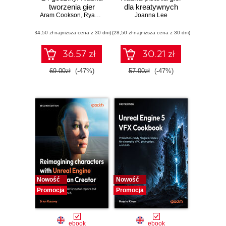
tworzenia gier
dla kreatywnych
Aram Cookson
,
Ryan DowlingSoka
Joanna Lee
,
Clinton Crumpler
(34,50 zł najniższa cena z 30 dni)
(28,50 zł najniższa cena z 30 dni)
36.57 zł
30.21 zł
69.00zł
(-47%)
57.00zł
(-47%)
Nowość
Nowość
Promocja
Promocja
ebook
ebook