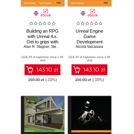
ebook
ebook
Building an RPG
Unreal Engine
with Unreal 4.x.
Game
Get to grips with
Development
Alan R. Stagner
building the
,
Steve Santello
Nicola Valcasara
Blueprints.
foundations of an
Discover all the
(119,25 zł najniższa cena z 30
RPG using Unreal
(119,25 zł najniższa cena z 30
secrets of Unreal
dni)
dni)
Engine 4.x
Engine and create
seven fully
143.10 zł
143.10 zł
functional games
with the help of
159.00 zł
(-10%)
159.00 zł
(-10%)
step-by-step
instructions