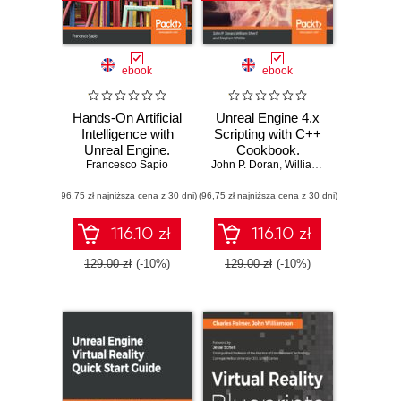
ebook
ebook
Hands-On Artificial
Unreal Engine 4.x
Intelligence with
Scripting with C++
Unreal Engine.
Cookbook.
Everything you
Francesco Sapio
John P. Doran
Develop quality
,
William Sherif
,
Stephen 
want to know about
game components
(96,75 zł najniższa cena z 30 dni)
Game AI using
(96,75 zł najniższa cena z 30 dni)
and solve scripting
Blueprints or C++
problems with the
power of C++ and
116.10 zł
116.10 zł
UE4 - Second
Edition
129.00 zł
(-10%)
129.00 zł
(-10%)