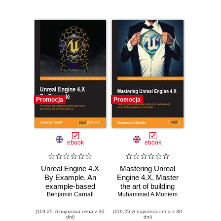
Promocja
Promocja
ebook
ebook
Unreal Engine 4.X
Mastering Unreal
By Example. An
Engine 4.X. Master
example-based
the art of building
practical guide to
Benjamin Carnall
Muhammad A.Moniem
AAA games with
get you up and
Unreal Engine
(119,25 zł najniższa cena z 30
running with Unreal
(119,25 zł najniższa cena z 30
dni)
dni)