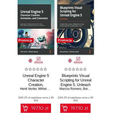
Promocja
Promocja
ebook
ebook
Unreal Engine 5
Blueprints Visual
Character
Scripting for Unreal
Creation,
Engine 5. Unleash
Henk Venter
Animation, and
,
Wilhelm Ogterop
Marcos Romero
the true power of
,
Brenden Sewell
,
Luis
Cinematics. Create
Blueprints to create
(164,25 zł najniższa cena z 30
custom 3D assets
(164,25 zł najniższa cena z 30
impressive games
dni)
dni)
and bring them to
and applications in
life in Unreal
UE5 - Third Edition
197.10 zł
197.10 zł
Engine 5 using