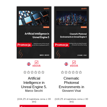
Promocja
Promocja
ebook
ebook
Artificial
Cinematic
Intelligence in
Photoreal
Unreal Engine 5.
Environments in
Unleash the power
Marco Secchi
Unreal Engine 5.
Giovanni Visai
of AI for next-gen
Create captivating
(104,25 zł najniższa cena z 30
game development
(119,25 zł najniższa cena z 30
worlds and unleash
dni)
dni)
with UE5 by using
the power of