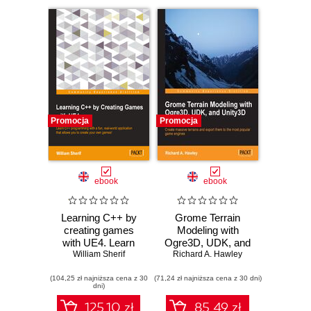
Promocja
Promocja
ebook
ebook
Learning C++ by
Grome Terrain
creating games
Modeling with
with UE4. Learn
Ogre3D, UDK, and
C++ programming
William Sherif
Unity3D. Create
Richard A. Hawley
with a fun, real-
massive terrains
(104,25 zł najniższa cena z 30
world application
(71,24 zł najniższa cena z 30 dni)
and export them to
dni)
that allows you to
the most popular
create your own
game engines
125.10 zł
85.49 zł