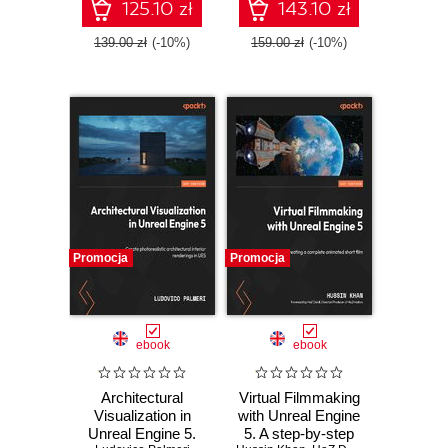
Blueprints and C++
cinematic tools
125.10 zł
143.10 zł
without coding
139.00 zł
(-10%)
159.00 zł
(-10%)
Promocja
Promocja
ebook
ebook
Architectural
Virtual Filmmaking
Visualization in
with Unreal Engine
Unreal Engine 5.
5. A step-by-step