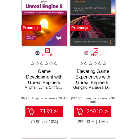
Promocja
Promocja
ebook
ebook
Game
Elevating Game
Development with
Experiences with
Unreal Engine 5
Unreal Engine 5.
Mitchell Lynn
,
Cliff Sharif
Gonçalo Marques
Bring your game
,
Devin Sherry
,
David
ideas to life using
(36,90 zł najniższa cena z 30 dni)
(224,25 zł najniższa cena z 30
the new Unreal
dni)
Engine 5 and C++
- Second Edition
71.91 zł
269.10 zł
79.90 zł
(-10%)
299.00 zł
(-10%)