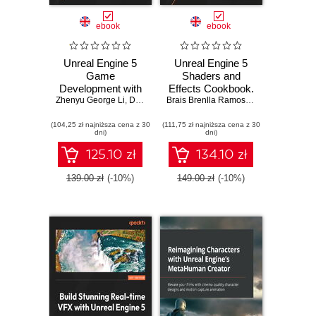
ebook
ebook
Unreal Engine 5
Unreal Engine 5
Game
Shaders and
Development with
Effects Cookbook.
Zhenyu George Li
C++ Scripting.
,
Dr. E. Wyn Roberts
Over 50 recipes to
Brais Brenlla Ramos
,
Kenneth Pimente
Become a
help you create
(104,25 zł najniższa cena z 30
professional game
(111,75 zł najniższa cena z 30
materials and
dni)
dni)
developer and
utilize advanced
create fully
shading techniques
125.10 zł
134.10 zł
functional, high-
- Second Edition
quality games
139.00 zł
(-10%)
149.00 zł
(-10%)