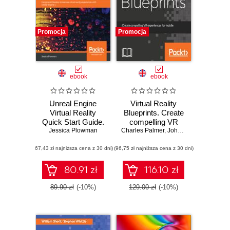
Promocja
Promocja
ebook
ebook
Unreal Engine
Virtual Reality
Virtual Reality
Blueprints. Create
Quick Start Guide.
compelling VR
Jessica Plowman
Design and
Charles Palmer
experiences for
,
John Williamson
Develop
mobile and
(67,43 zł najniższa cena z 30 dni)
immersive virtual
(96,75 zł najniższa cena z 30 dni)
desktop
reality experiences
with Unreal Engine
80.91 zł
116.10 zł
4
89.90 zł
(-10%)
129.00 zł
(-10%)