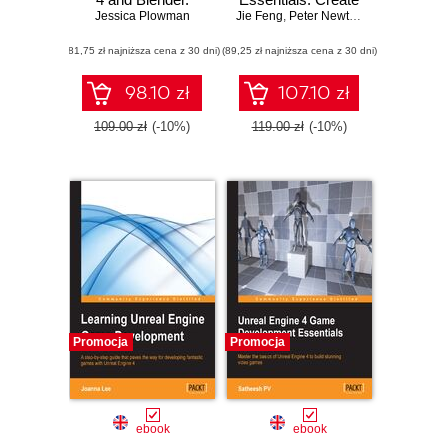
Jessica Plowman
Combine the
Jie Feng
responsive and
,
Peter Newton
powerful UE4 with
intelligent game AI
(81,75 zł najniższa cena z 30 dni)
Blender to create
(89,25 zł najniższa cena z 30 dni)
using Blueprints in
visually appealing
Unreal Engine 4
and
98.10 zł
107.10 zł
comprehensive
game
109.00 zł
(-10%)
119.00 zł
(-10%)
environments
Promocja
Promocja
ebook
ebook