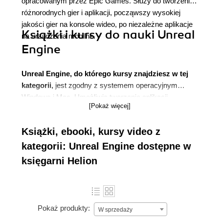
opracowanym przez Epic Games. Służy do tworzenia
różnorodnych gier i aplikacji, począwszy wysokiej
jakości gier na konsole wideo, po niezależne aplikacje
Książki i kursy do nauki Unreal
na urządzenia mobilne.
Engine
Unreal Engine, do którego kursy znajdziesz w tej
kategorii,
jest zgodny z systemem operacyjnym
Windows i Mac. Umożliwia tworzenie aplikacji
[Pokaż więcej]
działających na platformach Windows, Mac,
PlayStation 4, Xbox One, iOS, Android, HTML5 i Linux.
Książki, ebooki, kursy video z
W najprostszej postaci, Unreal Engine 4 jest kolekcją
edytorów wykorzystywanych przez różne branże do
kategorii: Unreal Engine dostępne w
produkcji gier lub aplikacji.
księgarni Helion
Pokaż produkty:
W sprzedaży