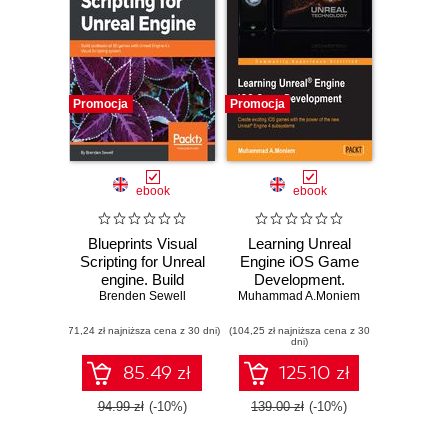
Promocja
Promocja
ebook
ebook
Blueprints Visual
Learning Unreal
Scripting for Unreal
Engine iOS Game
engine. Build
Development.
professional 3D
Brenden Sewell
Muhammad A.Moniem
Explore the
games with Unreal
powerful features
(71,24 zł najniższa cena z 30 dni)
Engine 4's Visual
(104,25 zł najniższa cena z 30
of UE4 and build a
dni)
Scripting system
complete Unreal
game with this
85.49 zł
125.10 zł
accessible and
practical iOS game
94.99 zł
(-10%)
139.00 zł
(-10%)
development guide