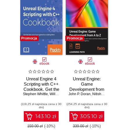
Promocja
Promocja
ebook
ebook
Unreal Engine 4
Unreal Engine:
Scripting with C++
Game
Cookbook. Get the
Development from
Stephen Whittle
best out of your
,
William Sherif
John P. Doran
A to Z. Your
,
Nitish Misra
,
Joanna Le
games by scripting
complete
(119,25 zł najniższa cena z 30
them using UE4
(254,25 zł najniższa cena z 30
companion to
dni)
dni)
game development
in Unreal Engine 4
143.10 zł
305.10 zł
159.00 zł
(-10%)
339.00 zł
(-10%)