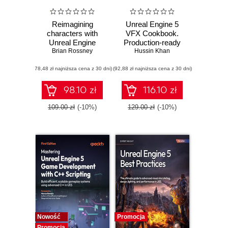
Reimagining
Unreal Engine 5
characters with
VFX Cookbook.
Unreal Engine
Production-ready
MetaHuman
Brian Rossney
Niagara recipes for
Hussin Khan
Creator. A
cinematic VFX,
(78,48 zł najniższa cena z 30 dni)
complete workflow
(92,88 zł najniższa cena z 30 dni)
destruction, and
guide for motion
cloth
capture and
98.10 zł
116.10 zł
animation in Unreal
Engine 5 - Second
109.00 zł
(-10%)
129.00 zł
(-10%)
Edition
Nowość
Promocja
Promocja