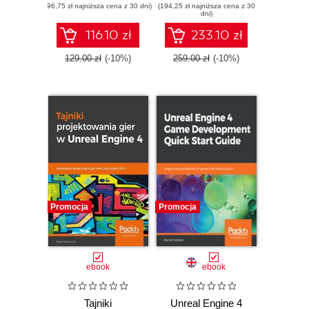
(96,75 zł najniższa cena z 30 dni)
first games and
(194,25 zł najniższa cena z 30
Blueprints -
dni)
bring your ideas to
Second Edition
life using UE4 and
116.10 zł
233.10 zł
C++
129.00 zł
(-10%)
259.00 zł
(-10%)
Promocja
Promocja
ebook
ebook
Tajniki
Unreal Engine 4