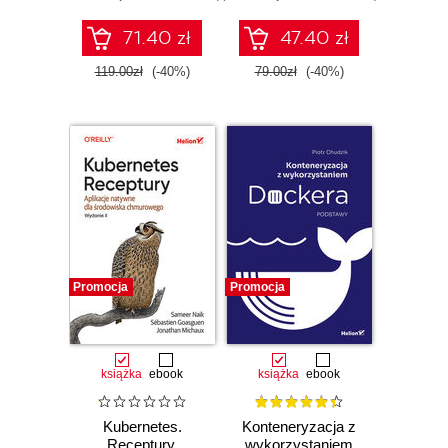
aplikacji
wnioskujących
71.40 zł
47.40 zł
kontekstowo
119.00zł
(-40%)
79.00zł
(-40%)
Promocja
Promocja
książka
ebook
książka
ebook
Kubernetes.
Konteneryzacja z
Receptury.
wykorzystaniem