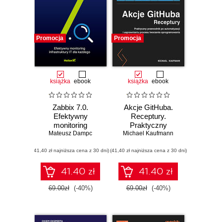
Promocja
Promocja
książka
ebook
książka
ebook
Zabbix 7.0.
Akcje GitHuba.
Efektywny
Receptury.
monitoring
Praktyczny
infrastruktury IT dla
Mateusz Dampc
Michael Kaufmann
przewodnik po
każdego
automatyzacji i
(41,40 zł najniższa cena z 30 dni)
(41,40 zł najniższa cena z 30 dni)
usprawnianiu
procesu tworzenia
oprogramowania
41.40 zł
41.40 zł
69.00zł
(-40%)
69.00zł
(-40%)