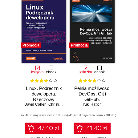
Promocja
Promocja
książka
ebook
książka
ebook
Linux. Podręcznik
Pełnia możliwości
dewelopera.
DevOps, Git i
Rzeczowy
GitHub.
David Cohen
przewodnik po
,
Christian Sturm
Zastosowanie
Yuki Hattori
wierszu poleceń i
podejścia opartego
(47,40 zł najniższa cena z 30 dni)
innych
(41,40 zł najniższa cena z 30 dni)
na automatyzacji,
narzędziach
współpracy i
innowacji
47.40 zł
41.40 zł