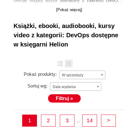
oferuje bogaty wybór
literatury z zakresu DevOps
,
podkreślając jej kluczowe znaczenie w branży IT. Nasz
[Pokaż więcej]
asortyment zawiera zarówno
teoretyczne
opracowania, jak i praktyczne przewodniki
, które są
Książki, ebooki, audiobooki, kursy
nieocenionym źródłem wiedzy dla profesjonalistów IT.
video z kategorii: DevOps dostępne
w księgarni Helion
Pokaż produkty:
W sprzedaży
Sortuj wg:
Data wydania
Filtruj »
1
2
3
14
>
...