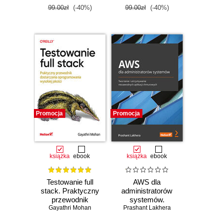
99.00zł
(-40%)
99.00zł
(-40%)
Promocja
Promocja
książka
ebook
książka
ebook
Testowanie full
AWS dla
stack. Praktyczny
administratorów
przewodnik
systemów.
Gayathri Mohan
dostarczania
Prashant Lakhera
Tworzenie i
oprogramowania
utrzymywanie