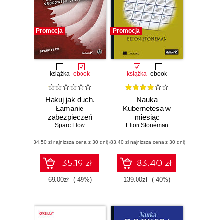
Promocja
Promocja
książka
ebook
książka
ebook
Hakuj jak duch.
Nauka
Łamanie
Kubernetesa w
zabezpieczeń
miesiąc
środowisk
Sparc Flow
Elton Stoneman
chmurowych
(34,50 zł najniższa cena z 30 dni)
(83,40 zł najniższa cena z 30 dni)
35.19 zł
83.40 zł
69.00zł
(-49%)
139.00zł
(-40%)