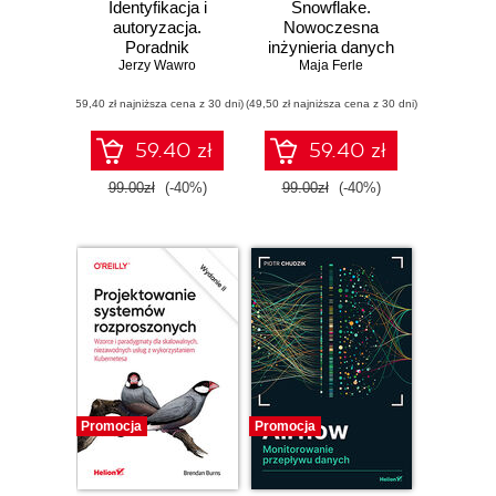
Identyfikacja i
Snowflake.
autoryzacja.
Nowoczesna
Poradnik
inżynieria danych
administratora i
Jerzy Wawro
w praktyce
Maja Ferle
inżyniera DevOps
(59,40 zł najniższa cena z 30 dni)
(49,50 zł najniższa cena z 30 dni)
59.40 zł
59.40 zł
99.00zł
(-40%)
99.00zł
(-40%)
Promocja
Promocja