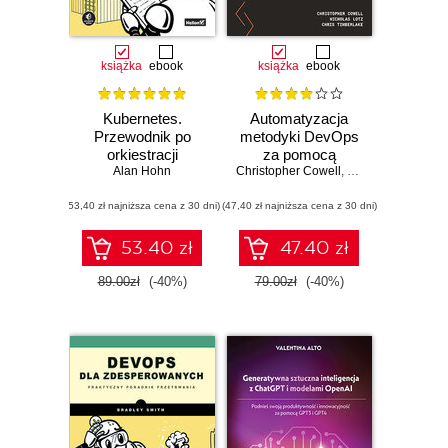
książka
ebook
książka
ebook
Kubernetes.
Automatyzacja
Przewodnik po
metodyki DevOps
orkiestracji
za pomocą
kontenerów i
Alan Hohn
Christopher Cowell
potoków CI/CD
,
Nicholas Lotz
,
Chr
tworzeniu
GitLaba. Buduj
(53,40 zł najniższa cena z 30 dni)
niezawodnych
(47,40 zł najniższa cena z 30 dni)
efektywne potoki
aplikacji
CI/CD do
weryfikacji,
53.40 zł
47.40 zł
zabezpieczenia i
wdrażania kodu,
89.00zł
(-40%)
79.00zł
(-40%)
korzystając z
rzeczywistych
przykładów