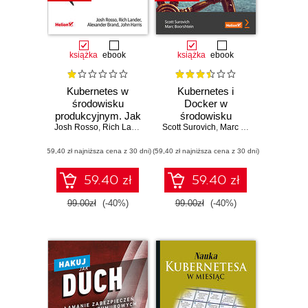
książka
ebook
książka
ebook
Kubernetes w
Kubernetes i
środowisku
Docker w
produkcyjnym. Jak
środowisku
Josh Rosso
budować
,
Rich Lander
,
Alex Brand
Scott Surovich
produkcyjnym
,
John Harris
,
Marc Boorshtein
efektywne
przedsiębiorstwa.
(59,40 zł najniższa cena z 30 dni)
platformy aplikacji
(59,40 zł najniższa cena z 30 dni)
Konteneryzacja i
skalowanie
aplikacji oraz jej
59.40 zł
59.40 zł
integracja z
systemami
99.00zł
(-40%)
99.00zł
(-40%)
korporacyjnymi