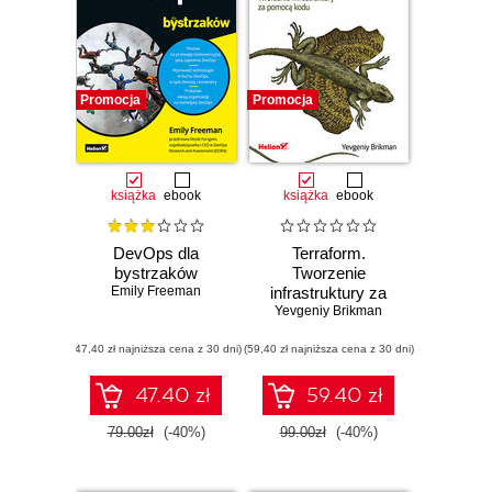
Promocja
Promocja
książka
ebook
książka
ebook
DevOps dla
Terraform.
bystrzaków
Tworzenie
Emily Freeman
infrastruktury za
Yevgeniy Brikman
pomocą kodu.
Wydanie III
(47,40 zł najniższa cena z 30 dni)
(59,40 zł najniższa cena z 30 dni)
47.40 zł
59.40 zł
79.00zł
(-40%)
99.00zł
(-40%)