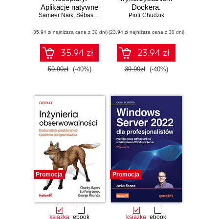
Aplikacje natywne
Dockera.
Sameer Naik
dla środowiska
,
Sébastien Goasguen
Piotr Chudzik
Podstawy
,
Jonathan Michaux
chmurowego.
(35,94 zł najniższa cena z 30 dni)
Wydanie II
(23,94 zł najniższa cena z 30 dni)
35.94 zł
23.94 zł
59.90zł
(-40%)
39.90zł
(-40%)
Promocja
Promocja
książka
ebook
książka
ebook