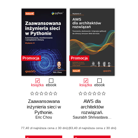
Promocja
Promocja
książka
ebook
książka
ebook
Zaawansowana
AWS dla
inżynieria sieci w
architektów
Pythonie.
rozwiązań.
Automatyzacja,
Eric Chou
Tworzenie,
Saurabh Shrivastava
,
Neelanjali Srivas
monitorowanie i
skalowanie i
(77,40 zł najniższa cena z 30 dni)
zarządzanie
(83,40 zł najniższa cena z 30 dni)
migracja aplikacji
chmurą. Wydanie
do chmury