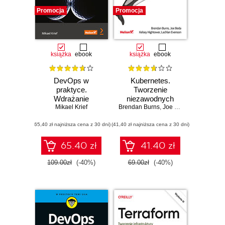
Promocja
Promocja
książka
ebook
książka
ebook
DevOps w
Kubernetes.
praktyce.
Tworzenie
Wdrażanie
niezawodnych
Mikael Krief
narzędzi
Brendan Burns
systemów
,
Joe Beda
,
Kelsey High
Terraform, Azure
rozproszonych.
(65,40 zł najniższa cena z 30 dni)
DevOps,
(41,40 zł najniższa cena z 30 dni)
Wydanie III
Kubernetes i
Jenkins. Wydanie
65.40 zł
41.40 zł
II
109.00zł
(-40%)
69.00zł
(-40%)