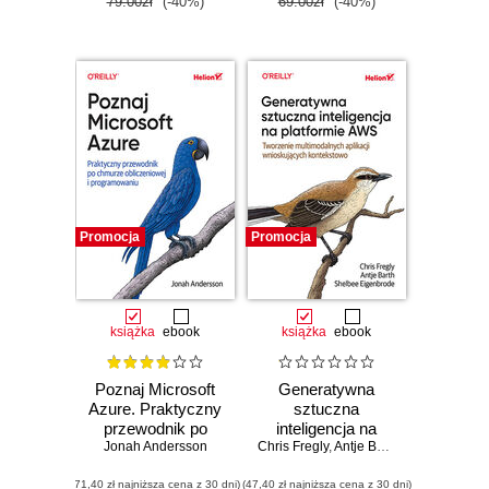
79.00zł
(-40%)
69.00zł
(-40%)
Promocja
Promocja
książka
ebook
książka
ebook
Poznaj Microsoft
Generatywna
Azure. Praktyczny
sztuczna
przewodnik po
inteligencja na
Jonah Andersson
chmurze
Chris Fregly
platformie AWS.
,
Antje Barth
,
Shelbee Eige
obliczeniowej i
Tworzenie
(71,40 zł najniższa cena z 30 dni)
programowaniu
(47,40 zł najniższa cena z 30 dni)
multimodalnych