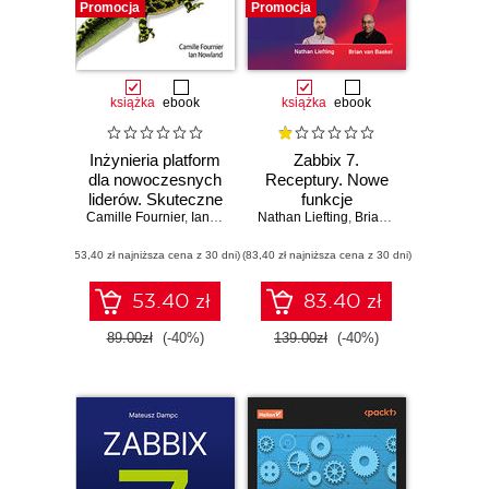
Promocja
Promocja
książka
ebook
książka
ebook
Inżynieria platform
Zabbix 7.
dla nowoczesnych
Receptury. Nowe
liderów. Skuteczne
funkcje
Camille Fournier
zarządzanie
,
Ian Nowland
Nathan Liefting
,
Nicole Forsgren
projektowania,
,
Brian Van Baekel
,
Alex
systemami i
wdrażania i
(53,40 zł najniższa cena z 30 dni)
zespołami
(83,40 zł najniższa cena z 30 dni)
optymalizacji
monitoringu
infrastruktury IT.
53.40 zł
83.40 zł
Wydanie III
89.00zł
(-40%)
139.00zł
(-40%)