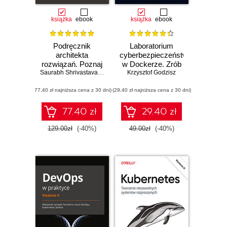
książka
ebook
książka
ebook
Podręcznik
Laboratorium
architekta
cyberbezpieczeństwa
rozwiązań. Poznaj
w Dockerze. Zrób
reguły oraz
Saurabh Shrivastava
,
Neelanjali Srivastav
Krzysztof Godzisz
to sam
strategie projektu
(77,40 zł najniższa cena z 30 dni)
architektury i
(29,40 zł najniższa cena z 30 dni)
rozpocznij
niezwykłą karierę.
77.40 zł
29.40 zł
Wydanie II
129.00zł
(-40%)
49.00zł
(-40%)