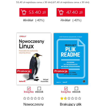
(53,40 zł najniższa cena z 30 dni)
wysokiej jakości
(47,40 zł najniższa cena z 30 dni)
niezawodnych
aplikacji
chmurowych
53.40 zł
47.40 zł
89.00zł
(-40%)
79.00zł
(-40%)
Promocja
Promocja
książka
ebook
książka
ebook
Nowoczesny
Brakujący plik