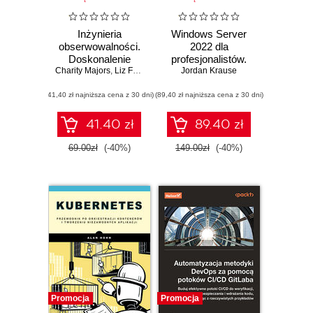
Inżynieria
Windows Server
obserwowalności.
2022 dla
Doskonalenie
profesjonalistów.
Charity Majors
produkcyjnych
,
Liz Fong-Jones
,
George Miranda
Profesjonalna
Jordan Krause
systemów
administracja
(41,40 zł najniższa cena z 30 dni)
oprogramowania
(89,40 zł najniższa cena z 30 dni)
środowiskiem
Windows Server.
Wydanie IV
41.40 zł
89.40 zł
69.00zł
(-40%)
149.00zł
(-40%)
Promocja
Promocja