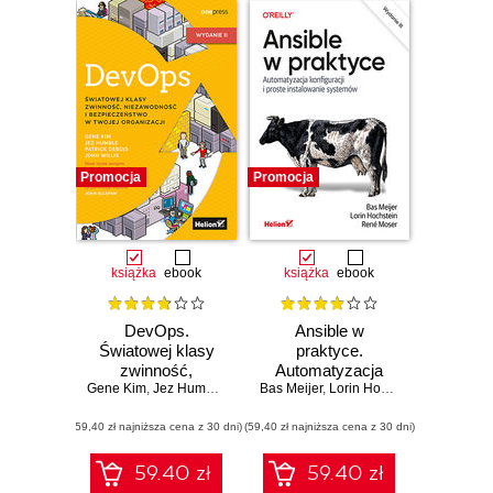
Promocja
Promocja
książka
ebook
książka
ebook
DevOps.
Ansible w
Światowej klasy
praktyce.
zwinność,
Automatyzacja
Gene Kim
niezawodność i
,
Jez Humble
,
Patrick Debois
konfiguracji i proste
Bas Meijer
,
,
John Willis
Lorin Hochstein
,
Nicole Forsgren
,
René Mos
bezpieczeństwo w
instalowanie
(59,40 zł najniższa cena z 30 dni)
Twojej organizacji.
(59,40 zł najniższa cena z 30 dni)
systemów.
Wydanie II
Wydanie III
59.40 zł
59.40 zł