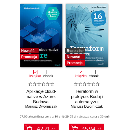
Nowość
Bestseller
Promocja
Nowość
Promocja
książka
ebook
książka
ebook
Aplikacje cloud-
Terraform w
native w Azure.
praktyce. Buduj i
Budowa,
automatyzuj
Mariusz Dworniczak
wdrażanie i
Mariusz Dworniczak
infrastrukturę
bezpieczeństwo
chmurową oraz
(67,00 zł najniższa cena z 30 dni)
(29,95 zł najniższa cena z 30 dni)
zarządzaj nią z
wykorzystaniem
Dockera
42.21 zł
35.94 zł