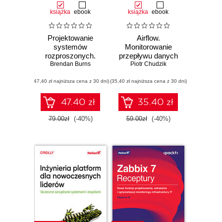
książka
ebook
książka
ebook
Projektowanie
Airflow.
systemów
Monitorowanie
rozproszonych.
przepływu danych
Brendan Burns
Wzorce i
Piotr Chudzik
paradygmaty dla
(47,40 zł najniższa cena z 30 dni)
skalowalnych,
(35,40 zł najniższa cena z 30 dni)
niezawodnych
usług z
47.40 zł
35.40 zł
wykorzystaniem
Kubernetesa.
79.00zł
(-40%)
59.00zł
(-40%)
Wydanie II