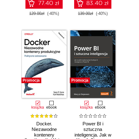
IV
Amazon Web
77.40 zł
83.40 zł
Services. Wydanie
II
129.00zł
(-40%)
139.00zł
(-40%)
Promocja
Promocja
książka
ebook
książka
ebook
Docker.
Power BI i
Niezawodne
sztuczna
kontenery
inteligencja. Jak w