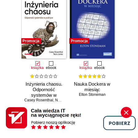
Promocja
Promocja
książka
ebook
książka
ebook
Inżynieria chaosu.
Nauka Dockera w
Odporność
miesiąc
systemów w
Elton Stoneman
Casey Rosenthal
praktyce
,
Nora Jones
(41,40 zł najniższa cena z 30 dni)
(71,40 zł najniższa cena z 30 dni)
41.40 zł
71.40 zł
69.00zł
(-40%)
119.00zł
(-40%)