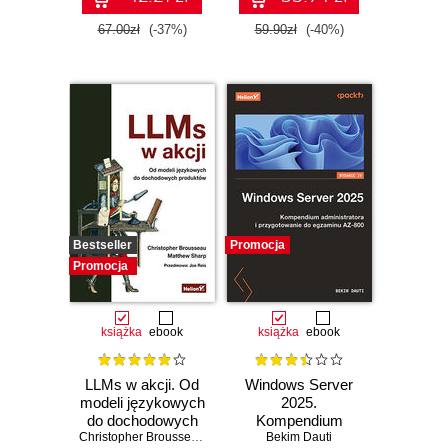
67.00zł
(-37%)
59.90zł
(-40%)
Bestseller
Promocja
Promocja
książka
ebook
książka
ebook
LLMs w akcji. Od
Windows Server
modeli językowych
2025.
do dochodowych
Kompendium
produktów
Christopher Brousseau
,
Matt Sharp
administratora i
Bekim Dauti