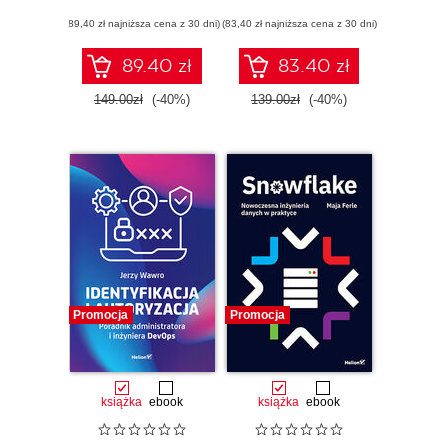
przygotowanie do
(89,40 zł najniższa cena z 30 dni)
(83,40 zł najniższa cena z 30 dni)
egzaminu AZ-800.
Wydanie IV
89.40 zł
83.40 zł
149.00zł
(-40%)
139.00zł
(-40%)
Promocja
Promocja
książka
ebook
książka
ebook