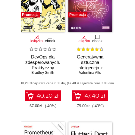
Promocja
Promocja
książka
ebook
książka
ebook
DevOps dla
Generatywna
zdesperowanych.
sztuczna
Praktyczny
inteligencja z
Bradley Smith
poradnik
Valentina Alto
ChatGPT i
przetrwania
modelami OpenAI.
(40,20 zł najniższa cena z 30 dni)
(47,40 zł najniższa cena z 30 dni)
Podnieś swoją
produktywność i
innowacyjność za
40.20 zł
47.40 zł
pomocą GPT3 i
GPT4
67.00zł
(-40%)
79.00zł
(-40%)