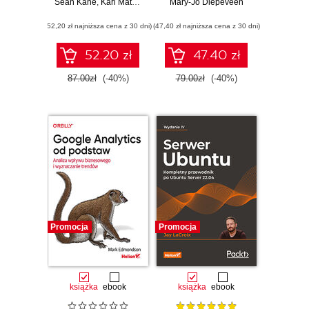
Sean Kane
produkcyjne.
,
Karl Matthias
pełni wykorzystać
Mary-Jo Diepeveen
Praktyczne
funkcje AI
(52,20 zł najniższa cena z 30 dni)
zastosowania.
(47,40 zł najniższa cena z 30 dni)
dostępne w Power
Wydanie III
BI
52.20 zł
47.40 zł
87.00zł
(-40%)
79.00zł
(-40%)
Promocja
Promocja
książka
ebook
książka
ebook