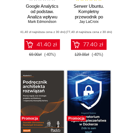
Google Analytics
Serwer Ubuntu.
od podstaw.
Kompletny
Analiza wpływu
przewodnik po
Mark Edmondson
biznesowego i
Ubuntu Server
Jay LaCroix
wyznaczanie
22.04. Wydanie IV
(41,40 zł najniższa cena z 30 dni)
trendów
(77,40 zł najniższa cena z 30 dni)
41.40 zł
77.40 zł
69.00zł
(-40%)
129.00zł
(-40%)
Promocja
Promocja