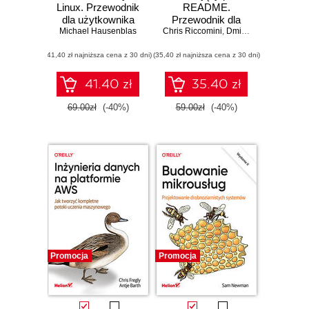
Linux. Przewodnik
README.
dla użytkownika
Przewodnik dla
natywnej chmury
Michael Hausenblas
Chris Riccomini
początkujących
,
Dmitriy Ryaboy
inżynierów
(41,40 zł najniższa cena z 30 dni)
(35,40 zł najniższa cena z 30 dni)
oprogramowania
41.40 zł
35.40 zł
69.00zł
(-40%)
59.00zł
(-40%)
Promocja
Promocja