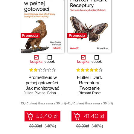
Promocja
Promocja
książka
ebook
książka
ebook
Prometheus w
Flutter i Dart.
pełnej gotowości.
Receptury.
Jak monitorować
Tworzenie
Julien Pivotto
pracę
,
Brian Brazil
chmurowych
Richard Rose
infrastruktury i
aplikacji full stack
(53,40 zł najniższa cena z 30 dni)
wydajność
(41,40 zł najniższa cena z 30 dni)
działania aplikacji.
Wydanie II
53.40 zł
41.40 zł
89.00zł
(-40%)
69.00zł
(-40%)