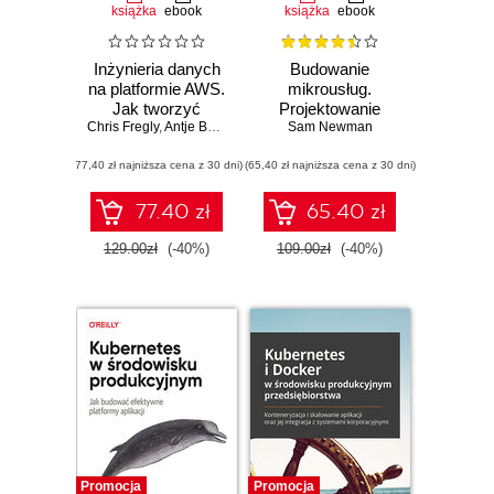
książka
ebook
książka
ebook
Inżynieria danych
Budowanie
na platformie AWS.
mikrousług.
Jak tworzyć
Projektowanie
Chris Fregly
kompletne potoki
,
Antje Barth
drobnoziarnistych
Sam Newman
uczenia
systemów.
(77,40 zł najniższa cena z 30 dni)
maszynowego
(65,40 zł najniższa cena z 30 dni)
Wydanie II
77.40 zł
65.40 zł
129.00zł
(-40%)
109.00zł
(-40%)
Promocja
Promocja