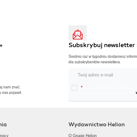
»
Subskrybuj newsletter 
Średnio raz w tygodniu dostaniesz infor
dla subskrybentów newslettera.
Daj nam znać.
*
Chcę otrzymywać na podany e-ma
u nas pojawił.
oraz nowościach wydawniczych.
nia
Wydawnictwo Helion
mocy
O Grupie Helion