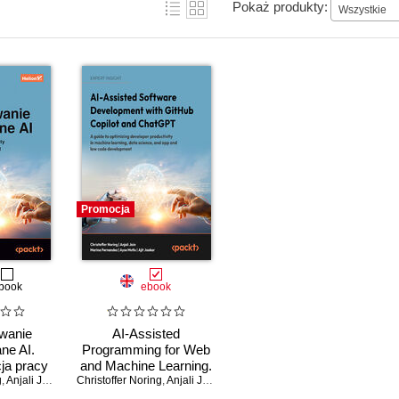
Pokaż produkty:
Wszystkie
Promocja
book
ebook
wanie
AI-Assisted
e AI.
Programming for Web
ja pracy
and Machine Learning.
g
 dzięki
,
Anjali Jain
,
Marina Fernandez
Christoffer Noring
Improve your
,
Ayşe Mutlu
,
Anjali Jain
,
Ajit Jaokar
,
Marina Fernandez
,
Ayşe Mutlu
,
Ajit 
GitHub
development workflow