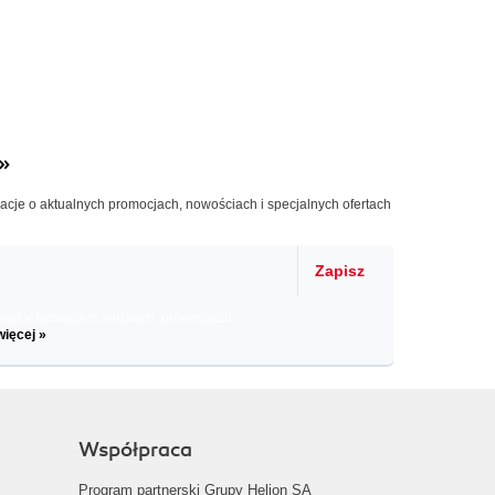
»
macje o aktualnych promocjach, nowościach i specjalnych ofertach
Zapisz
il informacje o zniżkach, promocjach
więcej »
Współpraca
Program partnerski Grupy Helion SA