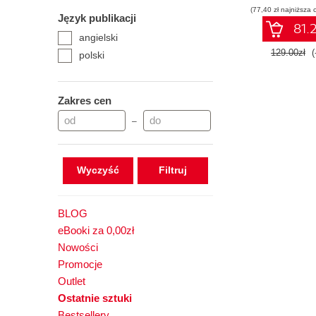
(77,40 zł najniższa 
Copil
Język publikacji
81.2
angielski
129.00zł
(
polski
Zakres cen
–
Wyczyść
BLOG
eBooki za 0,00zł
Nowości
Promocje
Outlet
Ostatnie sztuki
Bestsellery