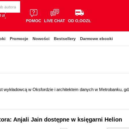
 zł
POMOC
LIVE CHAT
OD O,OOZŁ
oki
Promocje
Nowości
Bestsellery
Darmowe ebooki
st wykładowcą w Oksfordzie i architektem danych w Metrobanku, gdz
tora: Anjali Jain dostępne w księgarni Helion