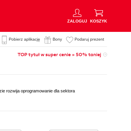
ZALOGUJ
KOSZYK
Pobierz aplikację
Bony
Podaruj prezent
TOP tytuł w super cenie » 50% taniej
ie rozwija oprogramowanie dla sektora