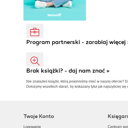
Program partnerski - zarabiaj więcej 
Brak książki? - daj nam znać »
Nie znalazłeś książki, którą powinniśmy mieć w naszej ofercie? 
Dołożymy wszelkich starań, by wskazany tytuł jak najszybciej się 
Twoje Konto
Księgar
Logowanie
Centrum po