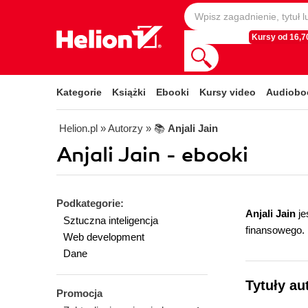
Kursy od 16,70
Kategorie
Książki
Ebooki
Kursy video
Audiobo
Helion.pl
» Autorzy
» 📚
Anjali Jain
Anjali Jain - ebooki
Podkategorie:
Anjali Jain
je
Sztuczna inteligencja
finansowego.
Web development
Dane
Tytuły au
Promocja