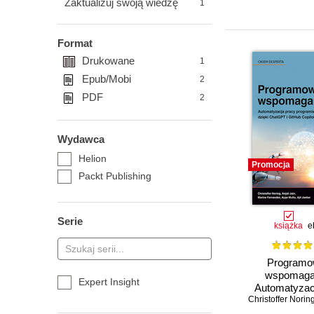
Zaktualizuj swoją wiedzę
1
Format
Drukowane
1
Epub/Mobi
2
PDF
2
Wydawca
Helion
Promocja
Packt Publishing
Serie
książka
e
Programo
wspomagan
Expert Insight
Automatyzac
Christoffer Norin
programisty
ChatGPT i 