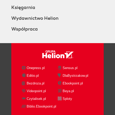
Księgarnia
Wydawnictwo Helion
Współpraca
Onepress.pl
Sensus.pl
Editio.pl
DlaBystrzakow.pl
Bezdroza.pl
Ebookpoint.pl
Videopoint.pl
Beya.pl
Czytalisek.pl
Sploty
Biblio.Ebookpoint.pl