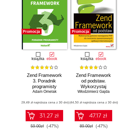
Promocja
Promocja
książka
ebook
książka
ebook
Zend Framework
Zend Framework
3. Poradnik
od podstaw.
programisty
Wykorzystaj
Adam Omelak
Włodzimierz Gajda
gotowe
rozwiązania PHP
(29,49 zł najniższa cena z 30 dni)
(44,50 zł najniższa cena z 30 dni)
do tworzenia
zaawansowanych
aplikacji
31.27 zł
47.17 zł
internetowych
59.00zł
(-47%)
89.00zł
(-47%)