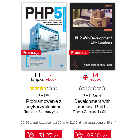
Promocja
Promocja
książka
ebook
ebook
PHP5.
PHP Web
Programowanie z
Development with
wykorzystaniem
Laminas. Build a
Symfony,
Tomasz Skaraczyński
,
Andrzej Zoła
fully secured and
Flavio Gomes da Silva Lisboa
CakePHP, Zend
functional e-
(29,49 zł najniższa cena z 30 dni)
Framework
(81,75 zł najniższa cena z 30 dni)
commerce
application with
PHP using the
31.27 zł
98.10 zł