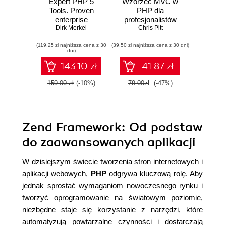
Expert PHP 5
Wzorzec MVC w
Tools. Proven
PHP dla
enterprise
profesjonalistów
development tools
Dirk Merkel
Chris Pitt
and best practices
(119,25 zł najniższa cena z 30
for designing,
(39,50 zł najniższa cena z 30 dni)
dni)
coding, testing, and
deploying PHP
143.10 zł
41.87 zł
applications
159.00 zł
(-10%)
79.00zł
(-47%)
Zend Framework: Od podstaw
do zaawansowanych aplikacji
W dzisiejszym świecie tworzenia stron internetowych i
aplikacji webowych,
PHP
odgrywa kluczową rolę. Aby
jednak sprostać wymaganiom nowoczesnego rynku i
tworzyć oprogramowanie na światowym poziomie,
niezbędne staje się korzystanie z narzędzi, które
automatyzują powtarzalne czynności i dostarczają