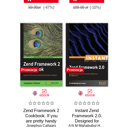
Laminas
framework
59.00zł
(-47%)
109.00 zł
(-10%)
Promocja
Promocja
ebook
ebook
Zend Framework 2
Instant Zend
Cookbook. If you
Framework 2.0.
are pretty handy
Designed for
with PHP, this book
Josephus Callaars
developers who
A N M Mahabubul Hasan