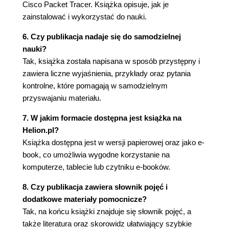
Cisco Packet Tracer. Książka opisuje, jak je
Pobieranie, instalacja i najważniejsze funkcje
zainstalować i wykorzystać do nauki.
Ważniejsze funkcje i opcje
Obszar roboczy GNS3
6. Czy publikacja nadaje się do samodzielnej
Przygotowanie serwera GNS3
nauki?
Połączenie dwóch wirtualnych stacji w
Tak, książka została napisana w sposób przystępny i
programie GNS3
zawiera liczne wyjaśnienia, przykłady oraz pytania
Przygotowanie IOS
kontrolne, które pomagają w samodzielnym
Podłączenie routerów i uruchomienie prostej
przyswajaniu materiału.
sieci
7. W jakim formacie dostępna jest książka na
Konfiguracja programu SuperPuTTY
Helion.pl?
Połączenie z urządzeniem wirtualnym
Książka dostępna jest w wersji papierowej oraz jako e-
Wydanie polecenia wielu urządzeniom naraz
book, co umożliwia wygodne korzystanie na
Zmiana nazwy zakładek
komputerze, tablecie lub czytniku e-booków.
Symulator Cisco Packet Tracer
Instalacja programu Cisco Packet Tracer
8. Czy publikacja zawiera słownik pojęć i
Projekt w programie Cisco Packet Tracer
dodatkowe materiały pomocnicze?
Środowisko rzeczywiste - lab domowy
Tak, na końcu książki znajduje się słownik pojęć, a
Rozdział 6. Wprowadzenie do systemu
także literatura oraz skorowidz ułatwiający szybkie