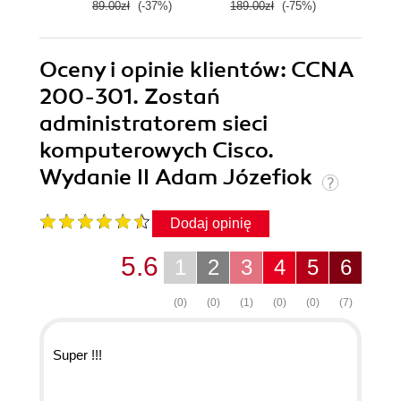
89.00zł
(-37%)
189.00zł
(-75%)
490.0
Oceny i opinie klientów: CCNA
200-301. Zostań
administratorem sieci
komputerowych Cisco.
Wydanie II Adam Józefiok
Dodaj opinię
5.6
1
2
3
4
5
6
(0)
(0)
(1)
(0)
(0)
(7)
Super !!!