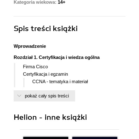
Kategoria wiekowa:
14+
Spis treści
książki
Wprowadzenie
Rozdział 1. Certyfikacja i wiedza ogólna
Firma Cisco
Certyfikacja i egzamin
CCNA - tematyka i materiał
Rodzaje pytań na egzaminie
pokaż cały spis treści
Sprzęt do nauki
Dokumenty RFC
Rozdział 2. Wstęp do sieci komputerowych
Helion - inne książki
Podstawy sieci komputerowych
Przesyłanie danych w sieci
Pojęcie protokołu sieciowego