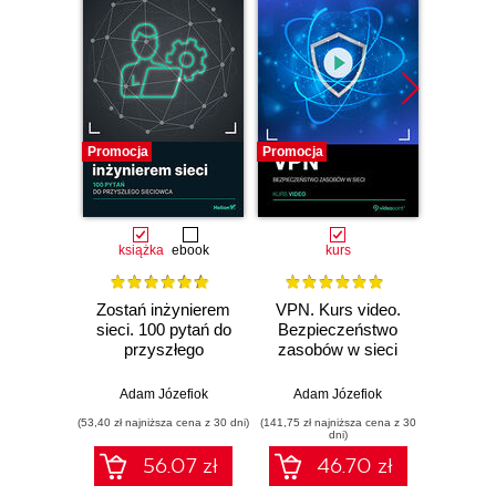
Promocja
Promocja
Promocj
książka
ebook
kurs
Zostań inżynierem
VPN. Kurs video.
GNS3. 
sieci. 100 pytań do
Bezpieczeństwo
Adm
przyszłego
zasobów w sieci
wirtu
sieciowca
kom
Adam Józefiok
Adam Józefiok
Adam
(53,40 zł najniższa cena z 30 dni)
(141,75 zł najniższa cena z 30
(367,50 zł 
dni)
56.07 zł
46.70 zł