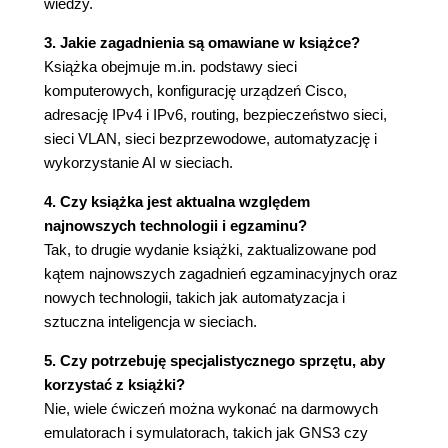
wiedzy.
Dodanie wpisu statycznego ARP
3. Jakie zagadnienia są omawiane w książce?
Komunikacja poza domyślną bramę
Książka obejmuje m.in. podstawy sieci
Rozdział 4. Zastosowanie programu Wireshark
komputerowych, konfigurację urządzeń Cisco,
Omówienie najważniejszych funkcji programu
adresację IPv4 i IPv6, routing, bezpieczeństwo sieci,
Wireshark
sieci VLAN, sieci bezprzewodowe, automatyzację i
Menu główne
wykorzystanie AI w sieciach.
Działanie komunikacji DNS
4. Czy książka jest aktualna względem
Rozmiar okna TCP oraz three-way
najnowszych technologii i egzaminu?
handshake
Tak, to drugie wydanie książki, zaktualizowane pod
Działanie protokołu ARP
kątem najnowszych zagadnień egzaminacyjnych oraz
Komunikacja w sieci Ethernet -
nowych technologii, takich jak automatyzacja i
podsumowanie
sztuczna inteligencja w sieciach.
Pytania kontrolne
Odpowiedzi
5. Czy potrzebuję specjalistycznego sprzętu, aby
Rozdział 5. Emulator GNS3 i symulator Cisco
korzystać z książki?
Nie, wiele ćwiczeń można wykonać na darmowych
Packet Tracer
emulatorach i symulatorach, takich jak GNS3 czy
Informacje na temat programu GNS3