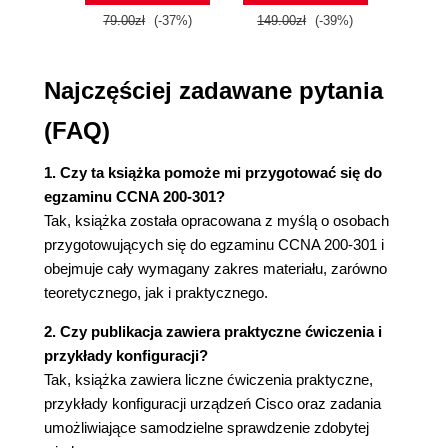
Rozdział 3. Modele sieci i pojęcie sieci Ethernet
79.00zł
(-37%)
149.00zł
(-39%)
59.9
Model TCP/IP
Warstwa aplikacji
Najczęściej zadawane pytania
Warstwa transportu
Warstwa internetowa
(FAQ)
Warstwa dostępu do sieci
Model OSI
1. Czy ta książka pomoże mi przygotować się do
Warstwa aplikacji
egzaminu CCNA 200-301?
Warstwa prezentacji
Tak, książka została opracowana z myślą o osobach
Warstwa sesji
przygotowujących się do egzaminu CCNA 200-301 i
Warstwa transportu
obejmuje cały wymagany zakres materiału, zarówno
Warstwa sieci
teoretycznego, jak i praktycznego.
Warstwa łącza danych
Warstwa fizyczna
2. Czy publikacja zawiera praktyczne ćwiczenia i
Podstawy sieci Ethernet
przykłady konfiguracji?
CSMA/CD
Tak, książka zawiera liczne ćwiczenia praktyczne,
Szybkość pracy
przykłady konfiguracji urządzeń Cisco oraz zadania
Adresowanie w Ethernecie
umożliwiające samodzielne sprawdzenie zdobytej
Protokół ARP