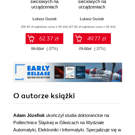
sieciowych na
sieciowych na
komp
urządzeniach
urządzeniach
Ujęcie
MikroTik. Poziom
MikroTik
Wyd
zaawansowany
Łukasz Guziak
Łukasz Guziak
James K
(59,40 zł najniższa cena z 30 dni)
(47,40 zł najniższa cena z 30 dni)
(107,40 zł 
62.37 zł
49.77 zł
99.00zł
(-37%)
79.00zł
(-37%)
179.0
O autorze
książki
Adam Józefiok
ukończył studia doktoranckie na
Politechnice Śląskiej w Gliwicach na Wydziale
Automatyki, Elektroniki i Informatyki. Specjalizuje się w