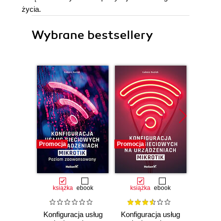
życia.
Wybrane bestsellery
Promocja
Promocja
Promocj
książka
ebook
książka
ebook
ksią
Konfiguracja usług
Konfiguracja usług