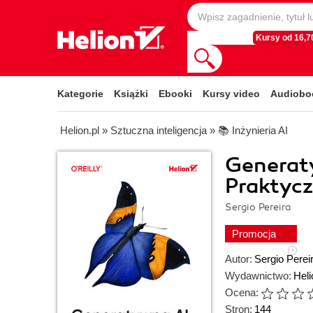
Kursy od 16,70
Kategorie
Książki
Ebooki
Kursy video
Audiobo
Helion.pl
»
Sztuczna inteligencja
»
📚 Inżynieria AI
Generat
Praktycz
Sergio Pereira
Promocja
Autor:
Sergio Perei
Wydawnictwo:
Heli
Ocena:
Stron:
144