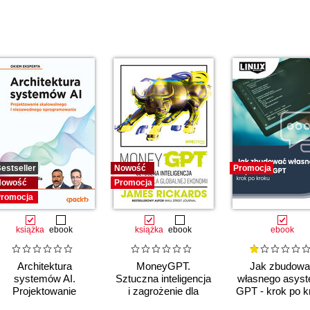
estseller
Nowość
Promocja
Nowość
Promocja
romocja
książka
ebook
książka
ebook
ebook
Architektura
MoneyGPT.
Jak zbudowa
systemów AI.
Sztuczna inteligencja
własnego asyst
Projektowanie
i zagrożenie dla
GPT - krok po k
skalowalnego i
globalnej ekonomii