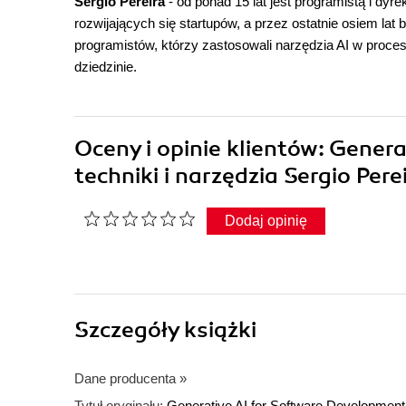
Sergio Pereira
- od ponad 15 lat jest programistą i dy
rozwijających się startupów, a przez ostatnie osiem lat
programistów, którzy zastosowali narzędzia AI w procesi
dziedzinie.
Oceny i opinie klientów: Gener
techniki i narzędzia Sergio Pere
Dodaj opinię
Szczegóły
książki
Dane producenta
»
Tytuł oryginału:
Generative AI for Software Development: