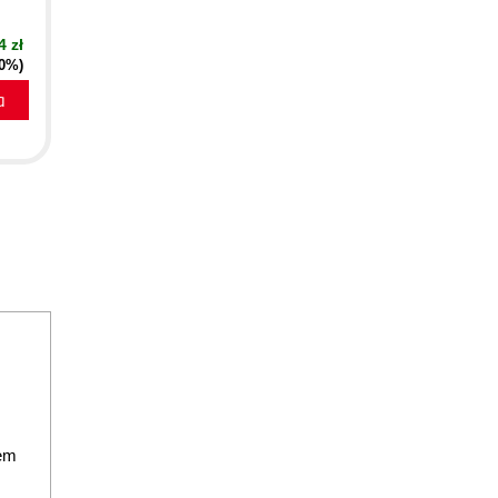
4 zł
40%)
a
em