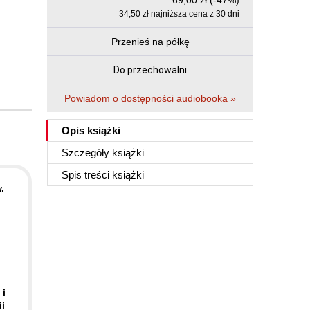
69,00 zł
(-47%)
34,50 zł najniższa cena z 30 dni
Przenieś na półkę
Do przechowalni
Powiadom o dostępności audiobooka »
Opis
książki
Szczegóły
książki
Spis treści
książki
.
 i
i