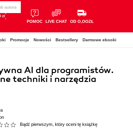
 zł
POMOC
LIVE CHAT
OD O,OOZŁ
oki
Promocje
Nowości
Bestsellery
Darmowe ebooki
ywna AI dla programistów.
ne techniki i narzędzia
ra
on
Bądź pierwszym, który oceni tę książkę