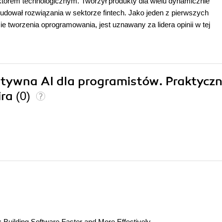
rektorem technologicznym. Tworzył produkty dla wielu dynamicznie
 budował rozwiązania w sektorze fintech. Jako jeden z pierwszych
e tworzenia oprogramowania, jest uznawany za lidera opinii w tej
atywna AI dla programistów. Praktycz
ira
(0)
 Building Software Faster and More Effectively