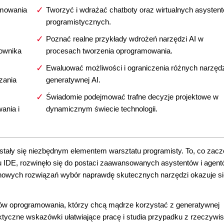
amowania
Tworzyć i wdrażać chatboty oraz wirtualnych asysten
programistycznych.
Poznać realne przykłady wdrożeń narzędzi AI w
kownika
procesach tworzenia oprogramowania.
Ewaluować możliwości i ograniczenia różnych narzędz
zania
generatywnej AI.
Świadomie podejmować trafne decyzje projektowe w
ania i
dynamicznym świecie technologii.
 stały się niezbędnym elementem warsztatu programisty. To, co zaczę
u IDE, rozwinęło się do postaci zaawansowanych asystentów i agen
 nowych rozwiązań wybór naprawdę skutecznych narzędzi okazuje si
erów oprogramowania, którzy chcą mądrze korzystać z generatywnej
raktyczne wskazówki ułatwiające pracę i studia przypadku z rzeczywi