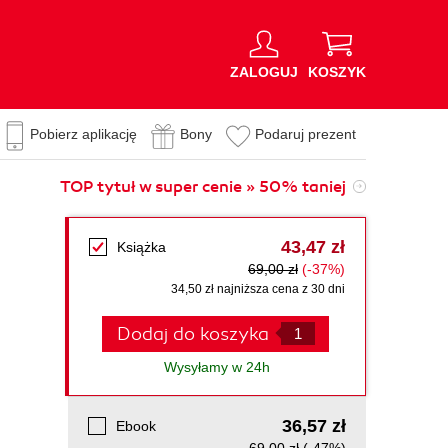
ZALOGUJ
KOSZYK
Pobierz aplikację
Bony
Podaruj prezent
TOP tytuł w super cenie » 50% taniej
43,47 zł
Książka
69,00 zł
(-37%)
34,50 zł najniższa cena z 30 dni
Dodaj do koszyka
Wysyłamy w 24h
36,57 zł
Ebook