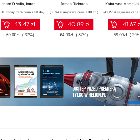
niezawodnego
ichard D Avila
,
Imran Ahmad
James Rickards
oprogramowania
1,40 zł najniższa cena z 30 dni)
(38,94 zł najniższa cena z 30 dni)
(41,27 zł najniższa cena 
43.47 zł
40.89 zł
41.67 z
69.00zł
(-37%)
64.90zł
(-37%)
59.00zł
(-29%