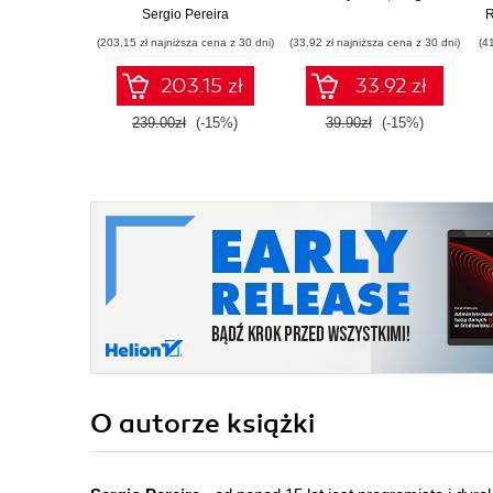
Faster and More
Sergio Pereira
R
Effectively
(203,15 zł najniższa cena z 30 dni)
(33,92 zł najniższa cena z 30 dni)
(4
203.15 zł
33.92 zł
239.00zł
(-15%)
39.90zł
(-15%)
O autorze
książki