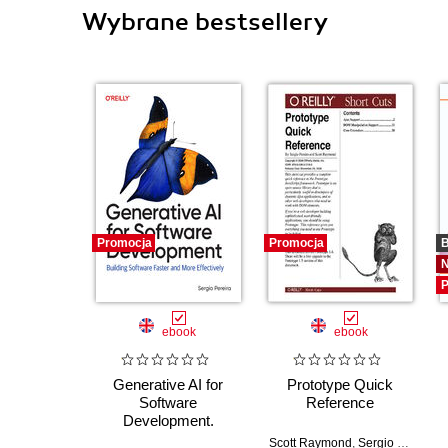
Wybrane bestsellery
Promocja
Promocja
B
P
ebook
ebook
Generative AI for
Prototype Quick
Software
Reference
Development.
Building Software
Scott Raymond
,
Sergio Pereira