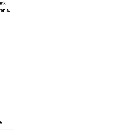
nak
ania.
e