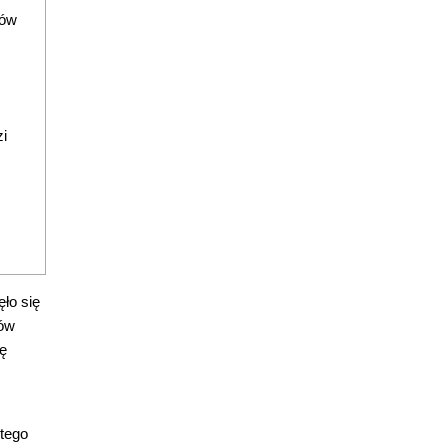
tów
i
ło się
tów
ę
stego