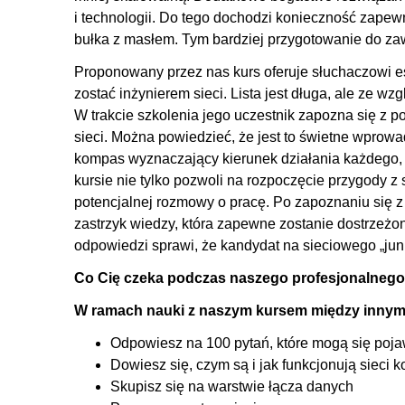
i technologii. Do tego dochodzi konieczność zapewni
2.20. Jaka jest różnica między przełącznikiem (switch
bułka z masłem. Tym bardziej przygotowanie do za
2.21. Czym różni się przełącznik od koncentratora? [21
Proponowany przez nas kurs oferuje słuchaczowi ese
2.22. Jaka jest różnica pomiędzy kablem prostym i kr
zostać inżynierem sieci. Lista jest długa, ale ze w
2.23. Co to jest ipconfig i ifconfig? [23]
W trakcie szkolenia jego uczestnik zapozna się z p
2.24. Co oznacza znak zachęty # w CLI urządzeń Cisc
sieci. Można powiedzieć, że jest to świetne wprow
2.25. Co to oznacza 127.0.0.1 i localhost? [25]
kompas wyznaczający kierunek działania każdego, 
kursie nie tylko pozwoli na rozpoczęcie przygody 
2.26. Czy po obydwu stronach połączenia sieciowego 
potencjalnej rozmowy o pracę. Po zapoznaniu się 
2.27. Co to jest AAA? [27]
zastrzyk wiedzy, która zapewne zostanie dostrzeżon
2.28. Co to jest Radius? [28]
odpowiedzi sprawi, że kandydat na sieciowego „juni
2.29. Co to jest Tacacs? [29]
Co Cię czeka podczas naszego profesjonalnego
2.30. Co to jest domena kolizyjna i domena rozgłoszen
W ramach nauki z naszym kursem między innym
2.31. Jaka jest różnica pomiędzy komunikacją unicast, 
2.32. Co to jest EtherChannel? [32]
Odpowiesz na 100 pytań, które mogą się pojaw
Dowiesz się, czym są i jak funkcjonują sieci 
2.33. Jakie są wymagania, aby uruchomić EtherChanne
Skupisz się na warstwie łącza danych
2.34. Co to jest PAGP i LACP? [34]