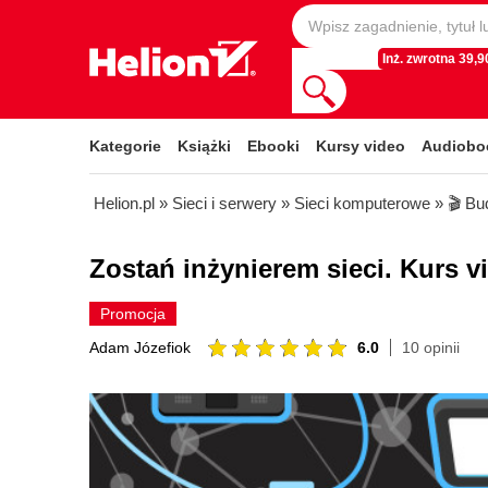
Inż. zwrotna 39,90
Kategorie
Książki
Ebooki
Kursy video
Audiobo
Helion.pl
»
Sieci i serwery
»
Sieci komputerowe
»
🎬 Bu
Zostań inżynierem sieci. Kurs v
Promocja
6.0
10 opinii
Adam Józefiok