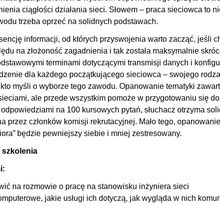
enia ciągłości działania sieci. Słowem – praca sieciowca to ni
em) warstwy 2 i routerem? [20]
00
wodu trzeba oprzeć na solidnych podstawach.
]
00
ncję informacji, od których przyswojenia warto zacząć, jeśli c
osowanym? [22]
00
zględu na złożoność zagadnienia i tak została maksymalnie skró
00
odstawowymi terminami dotyczącymi transmisji danych i konfigu
o? [24]
00
adzenie dla każdego początkującego sieciowca – swojego rodza
00
kto myśli o wyborze tego zawodu. Opanowanie tematyki zawart
z sieciami, ale przede wszystkim pomoże w przygotowaniu się do
musi być ustawiony ten sam duplex? [26]
00
z odpowiedziami na 100 kursowych pytań, słuchacz otrzyma sol
00
a przez członków komisji rekrutacyjnej. Mało tego, opanowanie
00
ora” będzie pewniejszy siebie i mniej zestresowany.
00
 szkolenia
iowa? [30]
00
i:
multicast i broadcast? [31]
00
ić na rozmowie o pracę na stanowisku inżyniera sieci
00
komputerowe, jakie usługi ich dotyczą, jak wygląda w nich komu
l? [33]
00
00