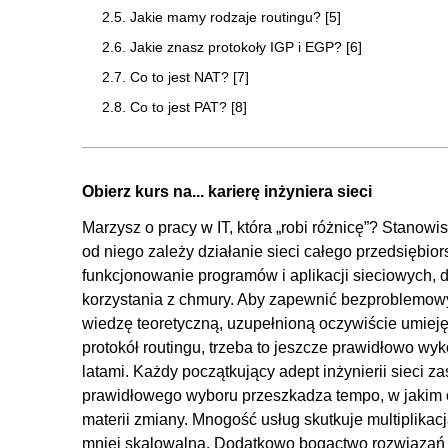
2.5. Jakie mamy rodzaje routingu? [5]
2.6. Jakie znasz protokoły IGP i EGP? [6]
2.7. Co to jest NAT? [7]
2.8. Co to jest PAT? [8]
2.9. Co to jest VPN? [9]
2.10. Co to jest firewall? [10]
Obierz kurs na... karierę inżyniera sieci
2.11. Czy drukarka lub skaner może mieć publiczny adr
Marzysz o pracy w IT, która „robi różnicę”? Stanow
2.12. Co to jest uwierzytelnienie i co to jest autoryzacj
od niego zależy działanie sieci całego przedsiębio
2.13. Jakie są numery portów do: HTTP, HTTPS, DN
funkcjonowanie programów i aplikacji sieciowych, dz
2.14. Co to jest HTTP i jakiego portu używa? [14]
korzystania z chmury. Aby zapewnić bezproblemowy 
2.15. Jak odróżnić komunikację od transmisji? [15]
wiedzę teoretyczną, uzupełnioną oczywiście umieję
protokół routingu, trzeba to jeszcze prawidłowo wyk
2.16. Co to jest enkapsulacja danych? [16]
latami. Każdy początkujący adept inżynierii sieci
2.17. Jaka jest różnica między Internetem, Intranetem 
prawidłowego wyboru przeszkadza tempo, w jakim ob
2.18. Co to jest węzeł? [18]
materii zmiany. Mnogość usług skutkuje multiplikac
2.19. Co to jest switch (przełącznik)? [19]
mniej skalowalną. Dodatkowo bogactwo rozwiązań