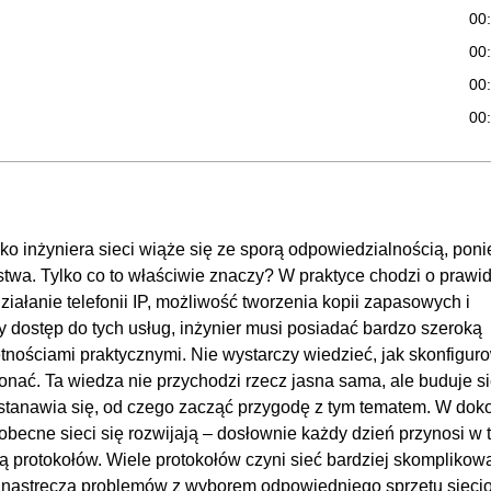
00
00
00
00
00
00
es IP? [11]
00
isko inżyniera sieci wiąże się ze sporą odpowiedzialnością, pon
a? [12]
00
rstwa. Tylko co to właściwie znaczy? W praktyce chodzi o prawi
S, SMTP, SNMP, POP3, TELNET, SSH? [13]
00
iałanie telefonii IP, możliwość tworzenia kopii zapasowych i
00
dostęp do tych usług, inżynier musi posiadać bardzo szeroką
00
tnościami praktycznymi. Nie wystarczy wiedzieć, jak skonfigur
onać. Ta wiedza nie przychodzi rzecz jasna sama, ale buduje si
00
 zastanawia się, od czego zacząć przygodę z tym tematem. W dok
i Extranetem? [17]
00
ecne sieci się rozwijają – dosłownie każdy dzień przynosi w t
00
ją protokołów. Wiele protokołów czyni sieć bardziej skomplikow
00
 nastręcza problemów z wyborem odpowiedniego sprzętu siec