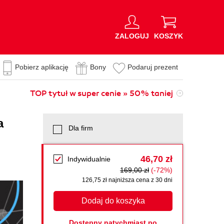
ZALOGUJ
KOSZYK
Pobierz aplikację
Bony
Podaruj prezent
TOP tytuł w super cenie » 50% taniej
a
Dla firm
46,70 zł
Indywidualnie
169,00 zł
(-72%)
126,75 zł najniższa cena z 30 dni
Dodaj do koszyka
Dostępny natychmiast po