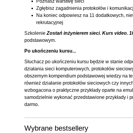
Poznasz warstwę sieci
2.35. Czy możliwe jest zestawienie EtherChannel, kie
Zgłębisz zagadnienia protokołów i komunikacj
2.36. Jakie znasz tryby pracy sieci bezprzewodowych?
Na koniec odpowiesz na 11 dodatkowych, nie
rekrutacyjnej
2.37. Jakie znasz pasma w sieciach WIFI? [37]
Szkolenie
Zostań inżynierem sieci. Kurs video. 
3. Warstwa łącza danych
podstawowym.
3.1. Co to jest NIC? Co to jest karta sieciowa? [38]
Po ukończeniu kursu...
3.2. Co to jest adres MAC? [39]
Słuchacz po ukończeniu kursu będzie w stanie odpo
3.3. Jak działa port-security? [40]
działania sieci komputerowych, protokołów sieciowyc
3.4. Co to jest STP? Dlaczego potrzebujemy STP? Jak
obszernym kompendium podstawowej wiedzy na tema
3.5. Jak wybierany jest root bridge w STP? [42]
również działanie protokołów sieciowych czy innyc
3.6. Na jakiej podstawie w STP blokowany jest port? [4
wzbogacona o praktyczne przykłady oparte na emula
samodzielnie wykonać przedstawione przykłady i 
3.7. Co to jest RSTP? [44]
darmo.
3.8. Co to jest sieć VLAN? [45]
3.9. Czy interfejs dostępowy można przypisać do dwóc
3.10. Co to jest interfejs trunk? [47]
Wybrane bestsellery