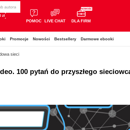
NOWOŚĆ
 zł
POMOC
LIVE CHAT
DLA FIRM
oki
Promocje
Nowości
Bestsellery
Darmowe ebooki
dowa sieci
ideo. 100 pytań do przyszłego sieciowc