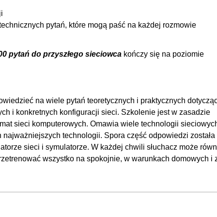
dy z jednej strony używamy LACP, a z drugiej PAGP? [35]
00
i
 [36]
technicznych pytań, które mogą paść na każdej rozmowie
00
00
100 pytań do przyszłego sieciowca
kończy się na poziomie
01:
00
00
wiedzieć na wiele pytań teoretycznych i praktycznych dotyczą
OGLĄDAJ »
00
h i konkretnych konfiguracji sieci. Szkolenie jest w zasadzie
ie są wady STP? [41]
00
t sieci komputerowych. Omawia wiele technologii sieciowych
00
h najważniejszych technologii. Spora część odpowiedzi została
3]
00
torze sieci i symulatorze. W każdej chwili słuchacz może równ
przetrenować wszystko na spokojnie, w warunkach domowych i 
00
00
h sieci VLAN? [46]
00
00