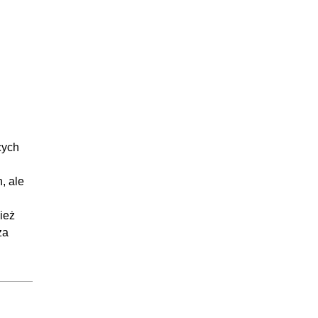
:02:08
:04:22
:05:04
00:36
:02:36
:03:56
cych
:04:34
:05:26
, ale
:06:54
:04:15
ież
za
:04:39
:03:51
:02:56
:04:20