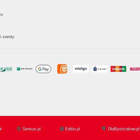
su
i zwroty
l
Sensus.pl
Editio.pl
DlaBystrzakow.pl