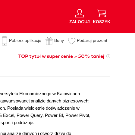
ZALOGUJ
KOSZYK
Pobierz aplikację
Bony
Podaruj prezent
TOP tytuł w super cenie » 50% taniej
Uniwersytetu Ekonomicznego w Katowicach
w zaawansowanej analizie danych biznesowych:
h. Posiada wieloletnie doświadczenie w
 Excel, Power Query, Power BI, Power Pivot,
port i podróżuje.
uj analizę danych i otwórz drzwi do