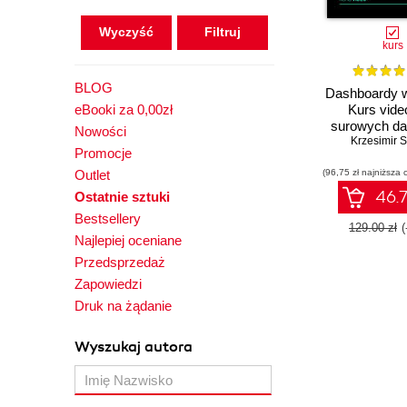
Wyczyść
kurs
BLOG
Dashboardy w
eBooki za 0,00zł
Kurs vide
surowych da
Nowości
perfekcyjnych
Krzesimir 
Promocje
Outlet
(96,75 zł najniższa 
46.7
Ostatnie sztuki
Bestsellery
129.00 zł
Najlepiej oceniane
Przedsprzedaż
Zapowiedzi
Druk na żądanie
Wyszukaj autora