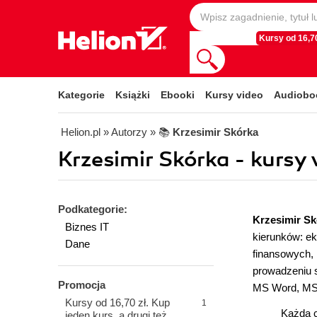
Kursy od 16,70
Kategorie
Książki
Ebooki
Kursy video
Audiobo
Helion.pl
» Autorzy
» 📚
Krzesimir Skórka
Krzesimir Skórka - kursy 
Podkategorie:
Krzesimir Sk
Biznes IT
kierunków: ek
Dane
finansowych,
prowadzeniu 
Promocja
MS Word, MS 
Kursy od 16,70 zł. Kup
1
Każda c
jeden kurs, a drugi też