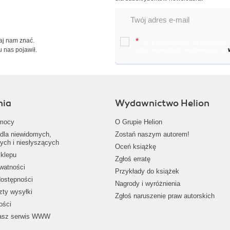
Daj nam znać.
*
Chcę otrzymywać na podany e-ma
u nas pojawił.
oraz nowościach wydawniczych.
nia
Wydawnictwo Helion
mocy
O Grupie Helion
dla niewidomych,
Zostań naszym autorem!
ych i niesłyszących
Oceń książkę
klepu
Zgłoś erratę
ywatności
Przykłady do książek
dostępności
Nagrody i wyróżnienia
zty wysyłki
Zgłoś naruszenie praw autorskich
ości
nasz serwis WWW