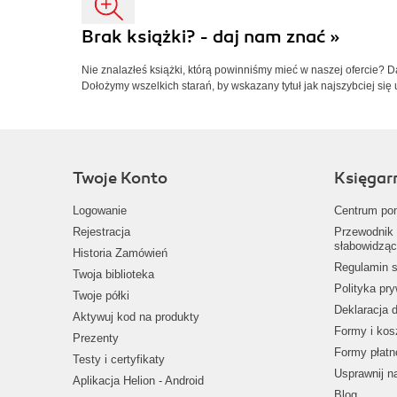
Brak książki? - daj nam znać »
Nie znalazłeś książki, którą powinniśmy mieć w naszej ofercie? 
Dołożymy wszelkich starań, by wskazany tytuł jak najszybciej się 
Twoje Konto
Księgar
Logowanie
Centrum po
Rejestracja
Przewodnik 
słabowidząc
Historia Zamówień
Regulamin s
Twoja biblioteka
Polityka pr
Twoje półki
Deklaracja 
Aktywuj kod na produkty
Formy i kos
Prezenty
Formy płatn
Testy i certyfikaty
Usprawnij 
Aplikacja Helion - Android
Blog