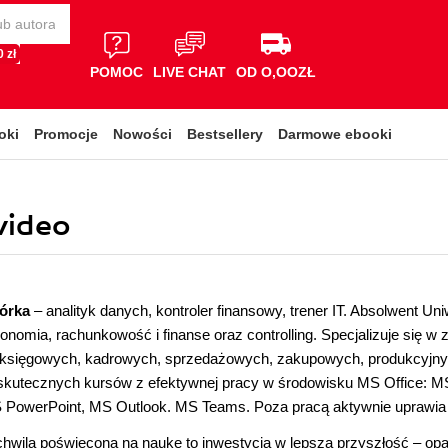
 zł
POMOC
LIVE CHAT
OD O,OOZŁ
oki
Promocje
Nowości
Bestsellery
Darmowe ebooki
video
órka
– analityk danych, kontroler finansowy, trener IT. Absolwent 
onomia, rachunkowość i finanse oraz controlling. Specjalizuje się 
 księgowych, kadrowych, sprzedażowych, zakupowych, produkcyjnyc
skutecznych kursów z efektywnej pracy w środowisku MS Office: MS
PowerPoint, MS Outlook. MS Teams. Poza pracą aktywnie uprawia s
hwila poświęcona na naukę to inwestycja w lepszą przyszłość – opan