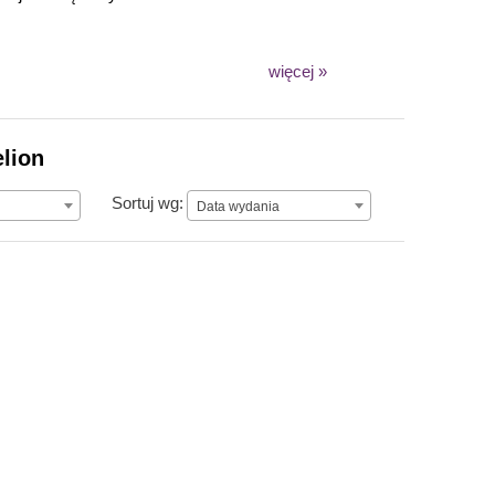
więcej »
elion
Data wydania
Sortuj wg:
Data wydania