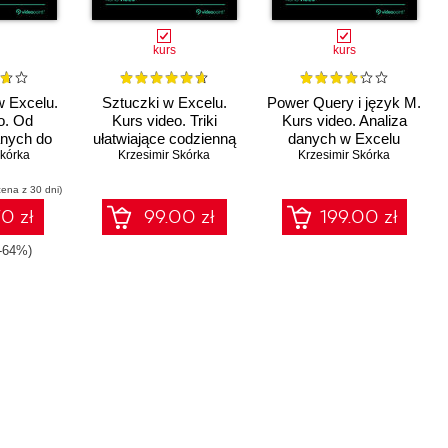
kurs
kurs
 Excelu.
Sztuczki w Excelu.
Power Query i język M.
o. Od
Kurs video. Triki
Kurs video. Analiza
nych do
ułatwiające codzienną
danych w Excelu
 raportów
Skórka
Krzesimir Skórka
pracę
Krzesimir Skórka
cena z 30 dni)
0 zł
99.00 zł
199.00 zł
(-64%)