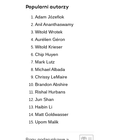
Popularni autorzy
Adam Józefiok
Anil Ananthaswamy
Witold Wrotek
Aurélien Géron
Witold Krieser
Chip Huyen
Mark Lutz
Michael Albada
Chrissy LeMaire
Brandon Abshire
Rishal Hurbans
Jun Shan
Haibin Li
Matt Goldwasser
Upom Malik
Bony podarunkowe »