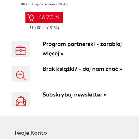
(89,25 zł najniższa cena z 30 dni)
zabezpieczeniach
46.70 zł
119.00 zł
(-61%)
Program partnerski - zarabiaj
więcej »
Brak książki? - daj nam znać »
Subskrybuj newsletter »
Twoje Konto