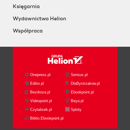
Księgarnia
Wydawnictwo Helion
Współpraca
Onepress.pl
Sensus.pl
Editio.pl
DlaBystrzakow.pl
Bezdroza.pl
Ebookpoint.pl
Videopoint.pl
Beya.pl
Czytalisek.pl
Sploty
Biblio.Ebookpoint.pl