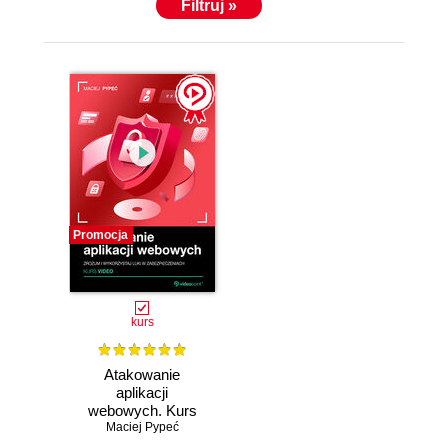
Filtruj »
Promocja
kurs
Atakowanie
aplikacji
webowych. Kurs
video. Zrozum i
Maciej Pypeć
wykorzystaj luki w