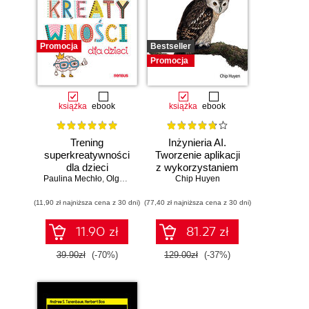
Promocja
Bestseller
Promocja
książka
ebook
książka
ebook
Trening
Inżynieria AI.
superkreatywności
Tworzenie aplikacji
dla dzieci
z wykorzystaniem
Paulina Mechło
,
Olga Geppert
modeli bazowych
Chip Huyen
(11,90 zł najniższa cena z 30 dni)
(77,40 zł najniższa cena z 30 dni)
11.90 zł
81.27 zł
39.90zł
(-70%)
129.00zł
(-37%)