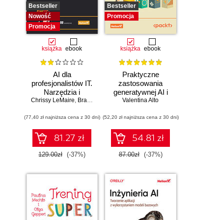
Bestseller
Bestseller
Nowość
Promocja
Promocja
książka
ebook
książka
ebook
AI dla
Praktyczne
profesjonalistów IT.
zastosowania
Narzędzia i
generatywnej AI i
Chrissy LeMaire
techniki
,
Brandon Abshire
Valentina Alto
ChatGPT.
zwiększające
Wykorzystaj
(77,40 zł najniższa cena z 30 dni)
produktywność
(52,20 zł najniższa cena z 30 dni)
potencjał inżynierii
promptów z
technologiami
81.27 zł
54.81 zł
OpenAI dla
zwiększenia
129.00zł
(-37%)
87.00zł
(-37%)
produktywności i
kreatywności.
Wydanie II