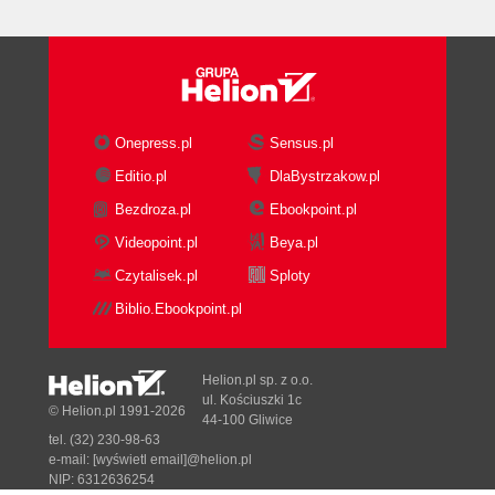
Onepress.pl
Sensus.pl
Editio.pl
DlaBystrzakow.pl
Bezdroza.pl
Ebookpoint.pl
Videopoint.pl
Beya.pl
Czytalisek.pl
Sploty
Biblio.Ebookpoint.pl
Helion.pl sp. z o.o.
ul. Kościuszki 1c
© Helion.pl 1991-2026
44-100 Gliwice
tel. (32) 230-98-63
e-mail:
[wyświetl email]@helion.pl
NIP: 6312636254