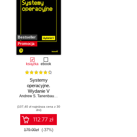
Bestseller
Promocja
książka
ebook
Systemy
operacyjne.
Wydanie V
Andrew S. Tanenbaum
,
Herbert Bos
(107,40 zł najniższa cena z 30
dni)
112.77 zł
179.00zł
(-37%)