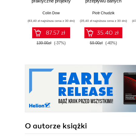
praktyczne projekty
przepływu danych
IoT z
wykorzystaniem
Colin Dow
Piotr Chudzik
Raspberry Pi 5,
(83,40 zł najniższa cena z 30 dni)
(35,40 zł najniższa cena z 30 dni)
(4
Raspberry Pi Pico
oraz Pythona.
87.57 zł
35.40 zł
Wydanie II
139.00zł
(-37%)
59.00zł
(-40%)
O autorze
książki