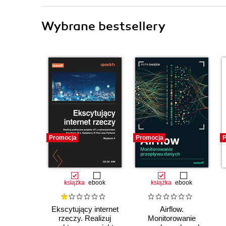
Wybrane bestsellery
Promocja
Promocja
P
książka
ebook
książka
ebook
Ekscytujący internet
Airflow.
rzeczy. Realizuj
Monitorowanie