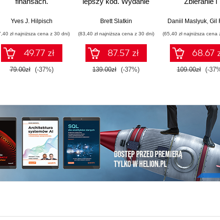
finansach.
lepszy kod. Wydanie
Zbieranie i
Wprowadzenie z
III
przekształcan
wykorzystaniem
danych. Wydani
Yves J. Hilpisch
Brett Slatkin
Daniil Maslyuk
,
Gil
Pythona
7,40 zł najniższa cena z 30 dni)
(83,40 zł najniższa cena z 30 dni)
(65,40 zł najniższa cena 
49.77 zł
87.57 zł
68.67 z
79.00zł
(-37%)
139.00zł
(-37%)
109.00zł
(-37