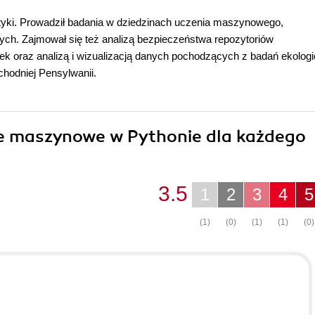
atyki. Prowadził badania w dziedzinach uczenia maszynowego,
ch. Zajmował się też analizą bezpieczeństwa repozytoriów
k oraz analizą i wizualizacją danych pochodzących z badań ekolog
hodniej Pensylwanii.
nie maszynowe w Pythonie dla każdego
3.5
1
2
3
4
5
(1)
(0)
(1)
(1)
(0)