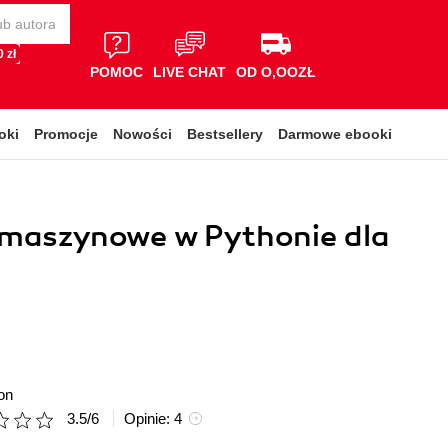
 zł
POMOC
LIVE CHAT
OD O,OOZŁ
oki
Promocje
Nowości
Bestsellery
Darmowe ebooki
 maszynowe w Pythonie dla
on
3.5
/
6
Opinie:
4