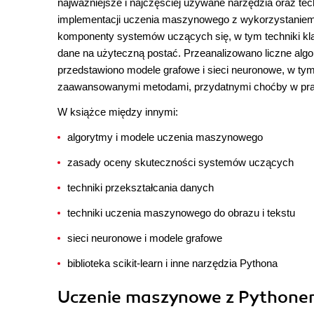
najważniejsze i najczęściej używane narzędzia oraz t
implementacji uczenia maszynowego z wykorzystaniem n
komponenty systemów uczących się, w tym techniki klasyf
dane na użyteczną postać. Przeanalizowano liczne alg
przedstawiono modele grafowe i sieci neuronowe, w tym s
zaawansowanymi metodami, przydatnymi choćby w prac
W książce między innymi:
algorytmy i modele uczenia maszynowego
zasady oceny skuteczności systemów uczących
techniki przekształcania danych
techniki uczenia maszynowego do obrazu i tekstu
sieci neuronowe i modele grafowe
biblioteka scikit-learn i inne narzędzia Pythona
Uczenie maszynowe z Pythonem: