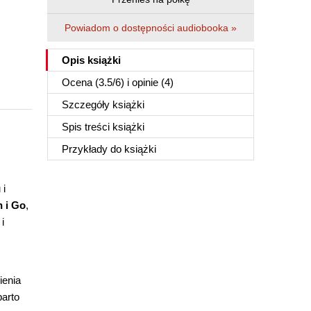
Powiadom o dostępności audiobooka »
Opis
książki
Ocena (
3.5
/
6
) i opinie (4)
Szczegóły
książki
Spis treści
książki
Przykłady do
książki
 i
n i Go
,
i
ienia
arto