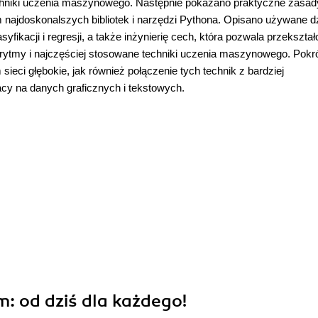
echniki uczenia maszynowego. Następnie pokazano praktyczne zasad
ajdoskonalszych bibliotek i narzędzi Pythona. Opisano używane d
ikacji i regresji, a także inżynierię cech, która pozwala przekszta
orytmy i najczęściej stosowane techniki uczenia maszynowego. Pokr
ieci głębokie, jak również połączenie tych technik z bardziej
y na danych graficznych i tekstowych.
 od dziś dla każdego!