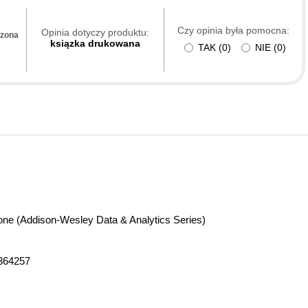
Czy opinia była pomocna:
Opinia dotyczy produktu:
dzona
ksiązka drukowana
TAK
(
0
)
NIE
(
0
)
one (Addison-Wesley Data & Analytics Series)
364257