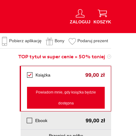
ZALOGUJ
KOSZYK
Pobierz aplikację
Bony
Podaruj prezent
TOP tytuł w super cenie » 50% taniej
99,00 zł
Książka
Powiadom mnie, gdy książka będzie
dostępna
99,00 zł
Ebook
Przenieś na półkę