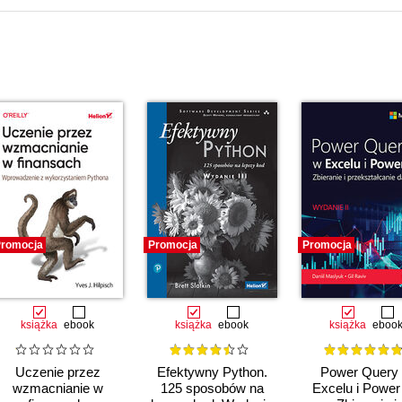
romocja
Promocja
Promocja
książka
ebook
książka
ebook
książka
eboo
Uczenie przez
Efektywny Python.
Power Query
wzmacnianie w
125 sposobów na
Excelu i Power 