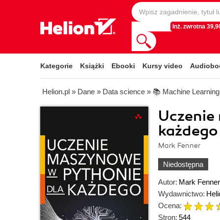
Inż. zwrotna 39,90
Kategorie
Książki
Ebooki
Kursy video
Audiobo
Helion.pl
»
Dane
»
Data science
»
📚 Machine Learning
Uczenie
każdego
Mark Fenner
Niedostępna
Autor:
Mark Fenner
Wydawnictwo:
Heli
Ocena:
Stron:
544