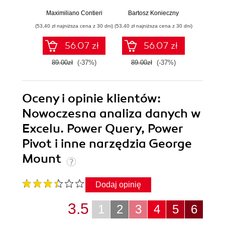
poprawienie
Sprawdzone
aplika
struktury i jakości
rozwiązania i dobre
na
Maximiliano Contieri
Bartosz Konieczny
Mayo Os
Twojego kodu
praktyki
mo
(53,40 zł najniższa cena z 30 dni)
(53,40 zł najniższa cena z 30 dni)
(47,40 zł naj
języ
p
56.07 zł
56.07 zł
89.00zł
(-37%)
89.00zł
(-37%)
79.0
Oceny i opinie klientów:
Nowoczesna analiza danych w
Excelu. Power Query, Power
Pivot i inne narzędzia George
Mount
Dodaj opinię
3.5
1
2
3
4
5
6