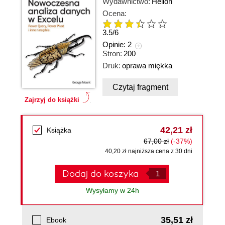
Wydawnictwo:
Helion
Ocena:
3.5
/
6
Opinie:
2
Stron:
200
Druk:
oprawa miękka
Czytaj fragment
Zajrzyj do książki
42,21 zł
Książka
67,00 zł
(-37%)
40,20 zł najniższa cena z 30 dni
Dodaj do koszyka
Wysyłamy w 24h
35,51 zł
Ebook