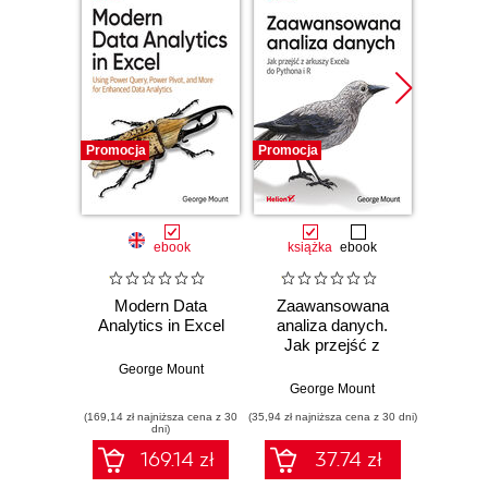
Promocja
Promocja
Promocj
ebook
książka
ebook
Modern Data
Zaawansowana
Adva
Analytics in Excel
analiza danych.
An
Jak przejść z
arkuszy Excela do
George Mount
Geo
Pythona i R
George Mount
(169,14 zł najniższa cena z 30
(35,94 zł najniższa cena z 30 dni)
(169,14 zł 
dni)
169.14 zł
37.74 zł