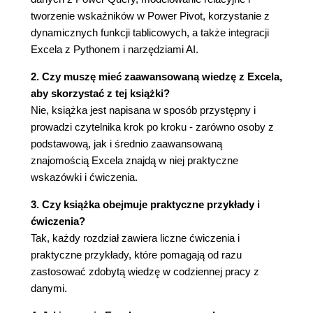
Query
tworzenie wskaźników w Power Pivot, korzystanie z
Usuwanie brakujących wartości
dynamicznych funkcji tablicowych, a także integracji
Odświeżanie zapytania
Excela z Pythonem i narzędziami AI.
Podział danych na wiersze
2. Czy muszę mieć zaawansowaną wiedzę z Excela,
Uzupełnianie nagłówków i wartości
aby skorzystać z tej książki?
Zastępowanie nagłówków kolumn
Nie, książka jest napisana w sposób przystępny i
Uzupełnianie pustych wierszy
prowadzi czytelnika krok po kroku - zarówno osoby z
Podsumowanie
podstawową, jak i średnio zaawansowaną
Ćwiczenia
znajomością Excela znajdą w niej praktyczne
Rozdział 4. Przekształcanie kolumn w Power
wskazówki i ćwiczenia.
Query
Zmiana wielkości liter w kolumnie
3. Czy książka obejmuje praktyczne przykłady i
Rozdzielanie tekstu do kolumn
ćwiczenia?
Zmiana typów danych
Tak, każdy rozdział zawiera liczne ćwiczenia i
Usuwanie kolumn
praktyczne przykłady, które pomagają od razu
Praca z datami
zastosować zdobytą wiedzę w codziennej pracy z
Tworzenie kolumn niestandardowych
danymi.
Wczytywanie i sprawdzanie danych