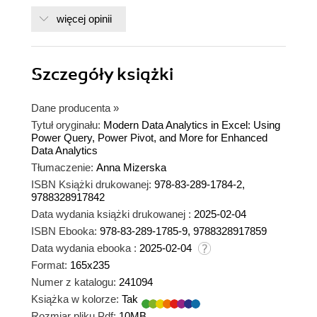
więcej opinii
Szczegóły
książki
Dane producenta
»
Tytuł oryginału:
Modern Data Analytics in Excel: Using
Power Query, Power Pivot, and More for Enhanced
Data Analytics
Tłumaczenie:
Anna Mizerska
ISBN Książki drukowanej:
978-83-289-1784-2,
9788328917842
Data wydania książki drukowanej :
2025-02-04
ISBN Ebooka:
978-83-289-1785-9, 9788328917859
Data wydania ebooka :
2025-02-04
Format:
165x235
Numer z katalogu:
241094
Książka w kolorze:
Tak
Rozmiar pliku Pdf:
10MB