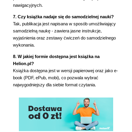
Ćwiczenia
nawigacyjnych.
Część II. Modelowanie i analizowanie danych za
7. Czy książka nadaje się do samodzielnej nauki?
pomocą Power Pivot
Tak, publikacja jest napisana w sposób umożliwiający
samodzielną naukę - zawiera jasne instrukcje,
Rozdział 6. Pierwsze kroki w narzędziu Power
wyjaśnienia oraz zestawy ćwiczeń do samodzielnego
Pivot
wykonania.
Co to jest Power Pivot?
Dlaczego Power Pivot?
8. W jakiej formie dostępna jest książka na
Power Pivot i model danych
Helion.pl?
Dodawanie narzędzia Power Pivot
Książka dostępna jest w wersji papierowej oraz jako e-
Krótka wycieczka po dodatku Power Pivot
book (PDF, ePub, mobi), co pozwala wybrać
Model danych
najwygodniejszy dla siebie format czytania.
Obliczenia
Tabele
Relacje
Ustawienia
Podsumowanie
Ćwiczenia
Rozdział 7. Tworzenie relacyjnych modeli w