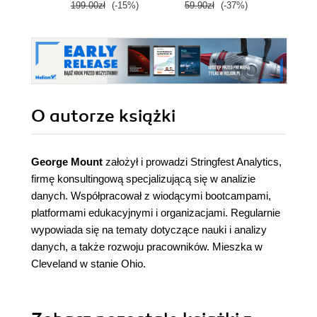
199.00zł
(-15%)
59.90zł
(-37%)
199.0
O autorze
książki
George Mount
założył i prowadzi Stringfest Analytics,
firmę konsultingową specjalizującą się w analizie
danych. Współpracował z wiodącymi bootcampami,
platformami edukacyjnymi i organizacjami. Regularnie
wypowiada się na tematy dotyczące nauki i analizy
danych, a także rozwoju pracowników. Mieszka w
Cleveland w stanie Ohio.