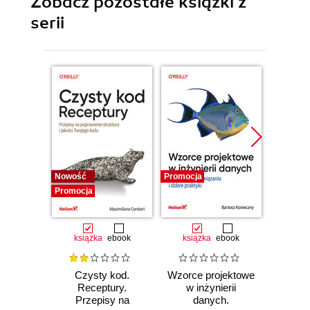
Zobacz pozostałe książki z
serii
Nowość
Promocja
Bestselle
Promocja
Promocj
książka
ebook
książka
ebook
ksią
Czysty kod.
Wzorce projektowe
Lan
Receptury.
w inżynierii
Lan
Przepisy na
danych.
Proj