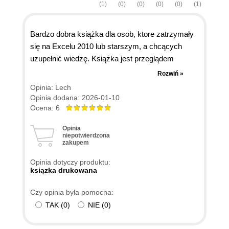
(1)
(0)
(0)
(0)
(0)
(1)
Bardzo dobra książka dla osob, ktore zatrzymały
się na Excelu 2010 lub starszym, a chcących
uzupełnić wiedzę. Książka jest przeglądem
nowych narzędzi analizy danych: tabele nazwane,
Rozwiń »
Power Query, Power Pivot, język DAX,
Opinia: Lech
dynamiczne funkcje tablicowe, Analyze Data,
Opinia dodana: 2026-01-10
nowe dodatki pakietu Office, import z obrazu,
Ocena: 6
tworzenie plikow xlsx za pomocą pakietow Python
Opinia
(openpyxl, pandas, seaborn). Jednak to wszystko
niepotwierdzona
zakupem
na poziomie elementarnym dla początkujących.
Na końcu zachęta do zgłębiania pokrewnych
Opinia dotyczy produktu:
tematow: funkcje LET i LAMBDA, Power
ksiązka drukowana
Automate, Office Scripts, Excel Online, język M,
Czy opinia była pomocna:
język DAX, Power BI, Microsoft Azure, Python
TAK
(
0
)
NIE
(
0
)
(TensorFlow, PyTorch, Keras), Copilot (inżynieria
monitow).