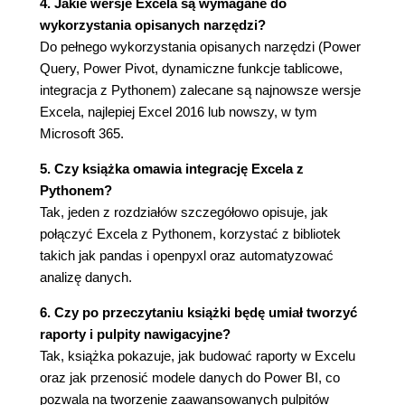
4. Jakie wersje Excela są wymagane do
Kolumny obliczeniowe a miary
wykorzystania opisanych narzędzi?
Zmiana układu danych
Do pełnego wykorzystania opisanych narzędzi (Power
Podsumowanie
Query, Power Pivot, dynamiczne funkcje tablicowe,
Ćwiczenia
integracja z Pythonem) zalecane są najnowsze wersje
Rozdział 5. Scalanie i dołączanie danych w Power
Excela, najlepiej Excel 2016 lub nowszy, w tym
Query
Microsoft 365.
Dołączanie wielu źródeł
Łączenie się z zewnętrznym źródłem
5. Czy książka omawia integrację Excela z
danych
Pythonem?
Dołączanie zapytań
Tak, jeden z rozdziałów szczegółowo opisuje, jak
Relacyjne łączenie danych
połączyć Excela z Pythonem, korzystać z bibliotek
Lewe sprzężenie zewnętrzne jak
takich jak pandas i openpyxl oraz automatyzować
WYSZUKAJ.PIONOWO()
analizę danych.
Sprzężenie wewnętrzne - tylko
dopasowania
6. Czy po przeczytaniu książki będę umiał tworzyć
Zarządzanie zapytaniami
raporty i pulpity nawigacyjne?
Grupowanie zapytań
Tak, książka pokazuje, jak budować raporty w Excelu
Zależności zapytań
oraz jak przenosić modele danych do Power BI, co
Podsumowanie
pozwala na tworzenie zaawansowanych pulpitów