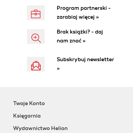
dodatku Power Pivot
Program partnerski -
Łączenie danych z dodatkiem Power Pivot
zarabiaj więcej »
Tworzenie relacji
Tabele faktów i tabele wymiarów
Brak książki? - daj
Układanie tabel w widoku diagramu
nam znać »
Edytowanie relacji
Wczytywanie wyników do Excela
Kardynalność
Subskrybuj newsletter
Kardynalność jeden do jednego
»
Relacje jeden do wielu
Relacje wiele do wielu
Dlaczego kardynalność jest ważna?
Kierunek filtra
Filtrowanie zamówień z użytkownikami
Twoje Konto
Filtrowanie użytkowników z
zamówieniami
Księgarnia
Kierunek filtra i kardynalność
Od projektu do praktyki
Wydawnictwo Helion