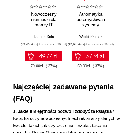
1 048 576 wierszy"
Power Query jako narzędzie ETL w Excelu
Nowoczesny
Automatyka
Arc
Pozyskiwanie danych
niemiecki dla
przemysłowa i
syst
branży IT.
systemy
Proj
Przekształcanie
Praktyczne
sterowania w
skal
Wczytywanie
przykłady i
pigułce
niez
Izabela Kein
Witold Krieser
Richard 
Wycieczka po edytorze Power Query
ćwiczenia
oprog
(47,40 zł najniższa cena z 30 dni)
(35,94 zł najniższa cena z 30 dni)
(41,40 zł naj
Wstążka (menu)
Zapytania
49.77 zł
37.74 zł
Zaimportowane dane
79.00zł
(-37%)
59.90zł
(-37%)
69.0
Wychodzenie z edytora Power Query
Powrót do edytora Power Query
Profilowanie danych w Power Query
Najczęściej zadawane pytania
Co to jest profilowanie danych?
Odkrywanie opcji podglądu danych
(FAQ)
Ograniczenie tysiąca wierszy
Zamknięcie profilowania danych
1. Jakie umiejętności pozwoli zdobyć ta książka?
Podsumowanie
Książka uczy nowoczesnych technik analizy danych w
Ćwiczenia
Excelu, takich jak czyszczenie i przekształcanie
Rozdział 3. Przekształcanie wierszy w Power
danych z Power Query, modelowanie relacyjne i