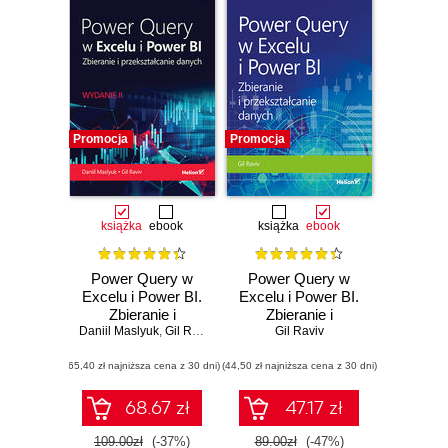
Promocja
Promocja
książka
ebook
książka
ebook
Power Query w
Power Query w
Excelu i Power BI.
Excelu i Power BI.
Zbieranie i
Zbieranie i
Daniil Maslyuk
przekształcanie
,
Gil Raviv
przekształcanie
Gil Raviv
danych. Wydanie II
danych
(65,40 zł najniższa cena z 30 dni)
(44,50 zł najniższa cena z 30 dni)
68.67 zł
47.17 zł
109.00zł
(-37%)
89.00zł
(-47%)