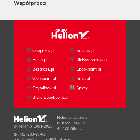
Współpraca
Onepress.pl
Sensus.pl
Editio.pl
DlaBystrzakow.pl
Bezdroza.pl
Ebookpoint.pl
Videopoint.pl
Beya.pl
Czytalisek.pl
Sploty
Biblio.Ebookpoint.pl
Helion.pl sp. z o.o.
ul. Kościuszki 1c
© Helion.pl 1991-2026
44-100 Gliwice
tel. (32) 230-98-63
e-mail:
[wyświetl email]@helion.pl