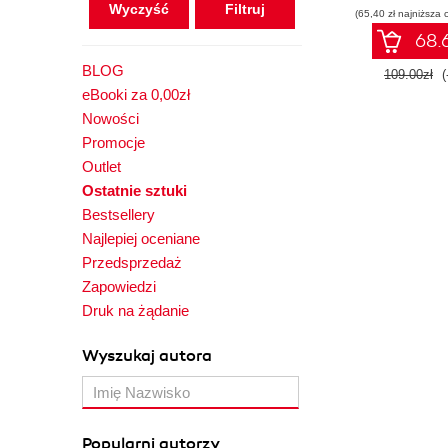
Wyczyść
(65,40 zł najniższa 
68.6
BLOG
109.00zł
(
eBooki za 0,00zł
Nowości
Promocje
Outlet
Ostatnie sztuki
Bestsellery
Najlepiej oceniane
Przedsprzedaż
Zapowiedzi
Druk na żądanie
Wyszukaj autora
Popularni autorzy