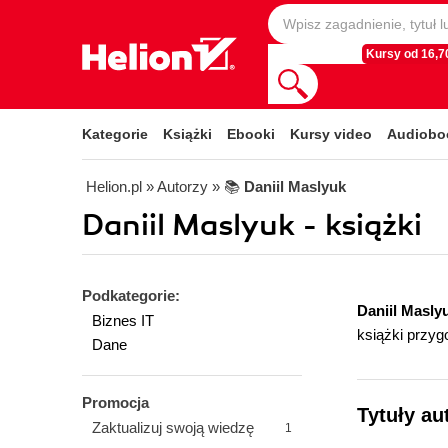
Kursy od 16,70
Kategorie
Książki
Ebooki
Kursy video
Audiobo
Helion.pl
» Autorzy
» 📚
Daniil Maslyuk
Daniil Maslyuk - książki
Podkategorie:
Daniil Masly
Biznes IT
książki przyg
Dane
Promocja
Tytuły au
Zaktualizuj swoją wiedzę
1