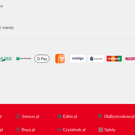
su
i zwroty
l
Sensus.pl
Editio.pl
DlaBystrzakow.pl
pl
Beya.pl
Czytalisek.pl
Sploty