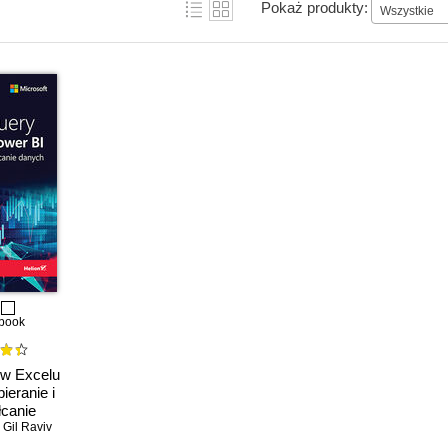
Pokaż produkty:
Wszystkie
book
w Excelu
ieranie i
łcanie
anie II
,
Gil Raviv