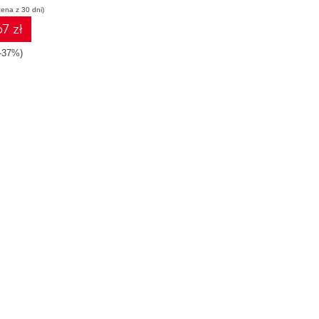
cena z 30 dni)
7 zł
-37%)