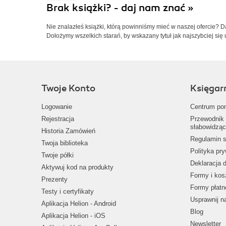
Brak książki? - daj nam znać »
Nie znalazłeś książki, którą powinniśmy mieć w naszej ofercie? 
Dołożymy wszelkich starań, by wskazany tytuł jak najszybciej się 
Twoje Konto
Księgar
Logowanie
Centrum po
Rejestracja
Przewodnik 
słabowidząc
Historia Zamówień
Regulamin s
Twoja biblioteka
Polityka pr
Twoje półki
Deklaracja 
Aktywuj kod na produkty
Formy i kos
Prezenty
Formy płatn
Testy i certyfikaty
Usprawnij 
Aplikacja Helion - Android
Blog
Aplikacja Helion - iOS
Newsletter