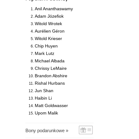
Anil Ananthaswamy
Adam Józefiok
Witold Wrotek
Aurélien Géron
Witold Krieser
Chip Huyen
Mark Lutz
Michael Albada
Chrissy LeMaire
Brandon Abshire
Rishal Hurbans
Jun Shan
Haibin Li
Matt Goldwasser
Upom Malik
Bony podarunkowe »