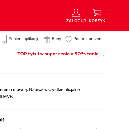
ZALOGUJ
KOSZYK
Pobierz aplikację
Bony
Podaruj prezent
TOP tytuł w super cenie » 50% taniej
nerem i mówcą. Napisał wszystkie oficjalne
ft MVP.
on