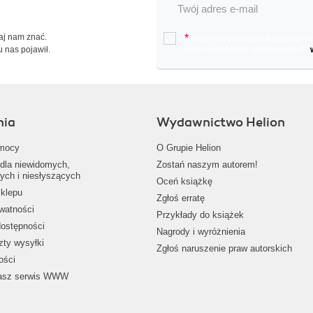
Daj nam znać.
*
Chcę otrzymywać na podany e-ma
u nas pojawił.
oraz nowościach wydawniczych.
nia
Wydawnictwo Helion
mocy
O Grupie Helion
dla niewidomych,
Zostań naszym autorem!
ych i niesłyszących
Oceń książkę
klepu
Zgłoś erratę
ywatności
Przykłady do książek
dostępności
Nagrody i wyróżnienia
zty wysyłki
Zgłoś naruszenie praw autorskich
ości
nasz serwis WWW