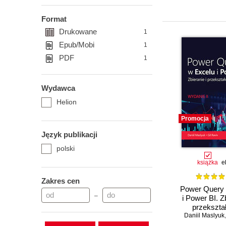
Format
Drukowane
1
Epub/Mobi
1
PDF
1
Wydawca
Helion
Promocja
Język publikacji
polski
książka
e
Zakres cen
Power Query 
–
i Power BI. Zb
przekszta
Daniil Maslyuk
danych. Wyd