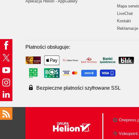
Aplikacja Helion - AppGallery
Mapa serwi
LiveChat
Kontakt
Reklamacje 
Płatności obsługuje:
Bezpieczne płatności szyfrowane SSL
Onepress.p
Videopoint.