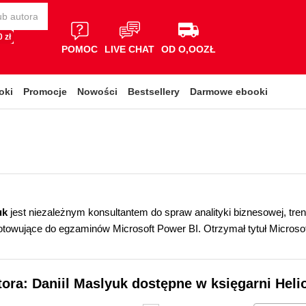
 zł
POMOC
LIVE CHAT
OD O,OOZŁ
oki
Promocje
Nowości
Bestsellery
Darmowe ebooki
uk
jest niezależnym konsultantem do spraw analityki biznesowej, tre
otowujące do egzaminów Microsoft Power BI. Otrzymał tytuł Microso
tora: Daniil Maslyuk dostępne w księgarni Heli