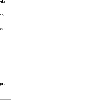
eki
ch i
onte
go z