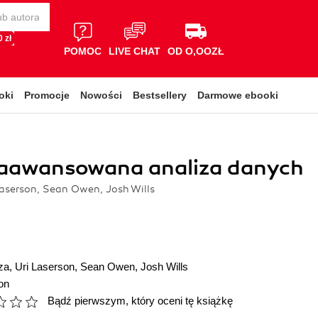
 zł
POMOC
LIVE CHAT
OD O,OOZŁ
oki
Promocje
Nowości
Bestsellery
Darmowe ebooki
Zaawansowana analiza danych
aserson, Sean Owen, Josh Wills
za
,
Uri Laserson
,
Sean Owen
,
Josh Wills
on
Bądź pierwszym, który oceni tę książkę