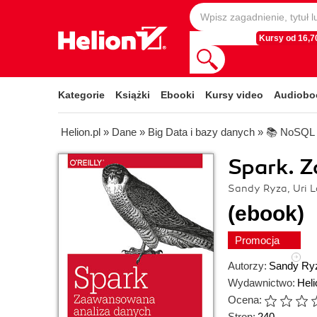
Kursy od 16,70
Kategorie
Książki
Ebooki
Kursy video
Audiobo
Helion.pl
»
Dane
»
Big Data i bazy danych
»
📚 NoSQL
Spark. 
Sandy Ryza, Uri L
(ebook)
Promocja
Autorzy:
Sandy Ry
Wydawnictwo:
Heli
Ocena:
Stron:
240