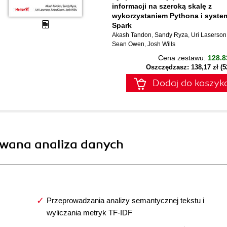
informacji na szeroką skalę z
wykorzystaniem Pythona i syste
Spark
Akash Tandon
,
Sandy Ryza
,
Uri Laserson
Sean Owen
,
Josh Wills
Cena zestawu:
128.8
Oszczędzasz: 138,17 zł (
Dodaj do koszyk
wana analiza danych
Przeprowadzania analizy semantycznej tekstu i
wyliczania metryk TF-IDF