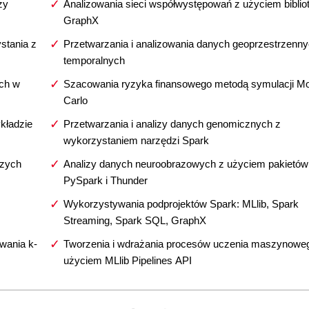
zy
Analizowania sieci współwystępowań z użyciem bibliot
GraphX
stania z
Przetwarzania i analizowania danych geoprzestrzenny
temporalnych
ych w
Szacowania ryzyka finansowego metodą symulacji M
Carlo
kładzie
Przetwarzania i analizy danych genomicznych z
wykorzystaniem narzędzi Spark
szych
Analizy danych neuroobrazowych z użyciem pakietów
PySpark i Thunder
Wykorzystywania podprojektów Spark: MLlib, Spark
Streaming, Spark SQL, GraphX
wania k-
Tworzenia i wdrażania procesów uczenia maszynowe
użyciem MLlib Pipelines API