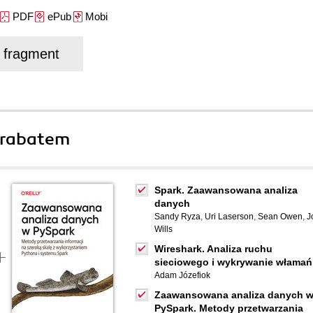
PDF
ePub
Mobi
j fragment
 rabatem
Spark. Zaawansowana analiza
danych
Sandy Ryza
,
Uri Laserson
,
Sean Owen
,
J
Wills
Wireshark. Analiza ruchu
sieciowego i wykrywanie włamań
Adam Józefiok
Zaawansowana analiza danych 
PySpark. Metody przetwarzania