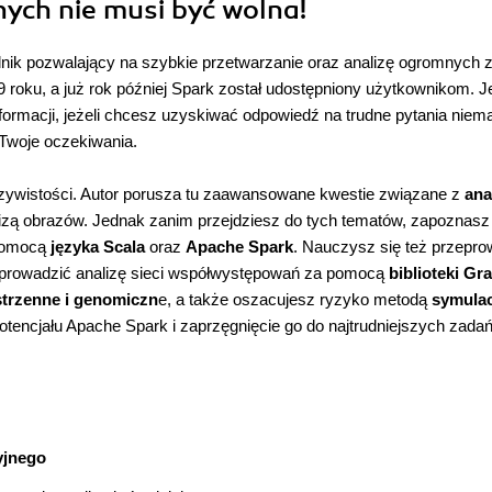
ych nie musi być wolna!
lnik pozwalający na szybkie przetwarzanie oraz analizę ogromnych 
roku, a już rok później Spark został udostępniony użytkownikom. Je
formacji, jeżeli chcesz uzyskiwać odpowiedź na trudne pytania niem
Twoje oczekiwania.
rzeczywistości. Autor porusza tu zaawansowane kwestie związane z
ana
izą obrazów. Jednak zanim przejdziesz do tych tematów, zapoznasz 
 pomocą
języka Scala
oraz
Apache Spark
. Nauczysz się też przepr
eprowadzić analizę sieci współwystępowań za pomocą
biblioteki Gr
trzenne i genomiczn
e, a także oszacujesz ryzyko metodą
symulac
otencjału Apache Spark i zaprzęgnięcie go do najtrudniejszych zadań
yjnego