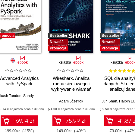
romocja
Bestseller
Bestseller
Nowość
Nowość
Promocja
Promocja
ebook
książka
ebook
książka
eboo
Advanced Analytics
Wireshark. Analiza
SQL dla analit
with PySpark
ruchu sieciowego i
danych. Skutec
wykrywanie włamań
analizuj dane
wyciągaj
kash Tandon
,
Sandy Ryza
,
Uri Laserson
wartościowe wnio
ls
 Owen
Adam Józefiok
Jun Shan
,
Haibin Li
opanuj
9,14 zł najniższa cena z 30 dni)
(74,50 zł najniższa cena z 30 dni)
(39,50 zł najniższa cena 
zaawansowany
na potrzeby
169.14 zł
75.99 zł
41.87 z
praktycznyc
zastosowań
199.00zł
(-15%)
149.00zł
(-49%)
79.00zł
(-47%
Wydanie IV