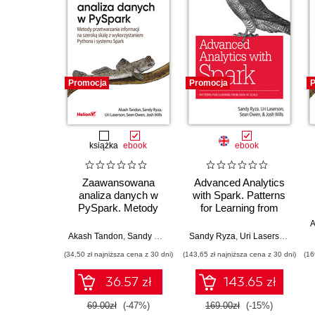
Promocja
Promocja
P
książka
ebook
ebook
Zaawansowana
Advanced Analytics
analiza danych w
with Spark. Patterns
PySpark. Metody
for Learning from
przetwarzania
Data at Scale. 2nd
A
informacji na szeroką
Edition
Akash Tandon
,
Sandy Ryza
,
Uri Laserson
Sandy Ryza
,
Sean Owen
,
Uri Laserson
,
Josh Wil
,
Sean
skalę z
(34,50 zł najniższa cena z 30 dni)
(143,65 zł najniższa cena z 30 dni)
(16
wykorzystaniem
Pythona i systemu
36.57 zł
143.65 zł
Spark
69.00zł
(-47%)
169.00zł
(-15%)