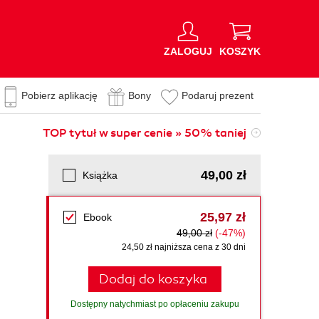
ZALOGUJ
KOSZYK
Pobierz aplikację
Bony
Podaruj prezent
TOP tytuł w super cenie » 50% taniej
49,00 zł
Książka
25,97 zł
Ebook
49,00 zł
(-47%)
24,50 zł najniższa cena z 30 dni
Dodaj do koszyka
Dostępny natychmiast po opłaceniu zakupu