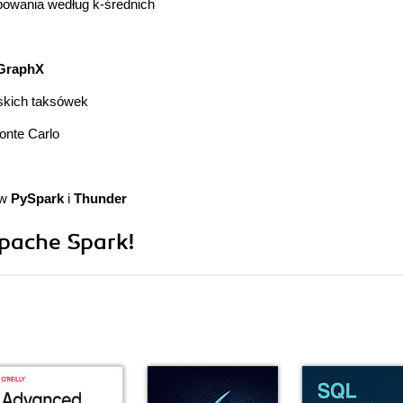
owania według k-średnich
GraphX
skich taksówek
onte Carlo
ów
PySpark
i
Thunder
Apache Spark!