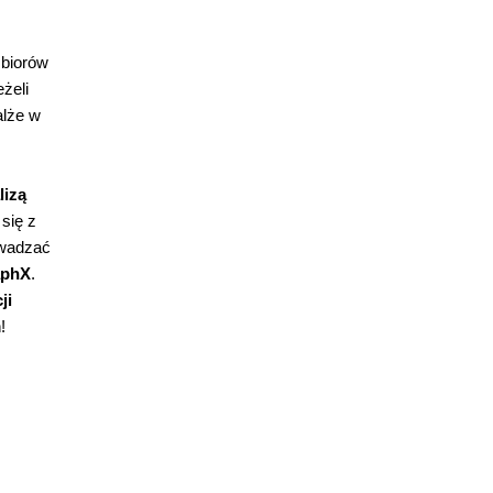
zbiorów
żeli
alże w
lizą
się z
owadzać
aphX
.
ji
!