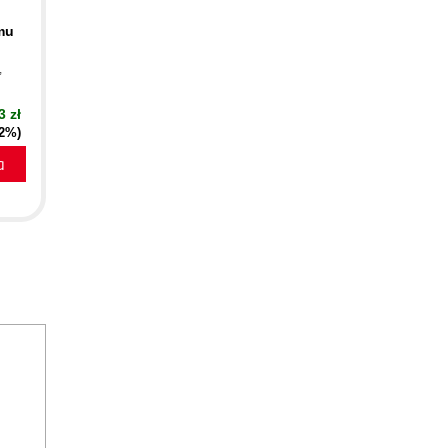
mu
,
3 zł
52%)
a