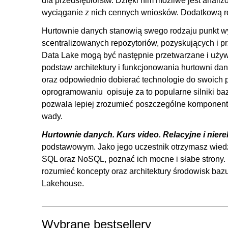
dla przedsiębiorstw. Dzięki nim możliwe jest anali
3.4. Baza kolumnowa
wyciąganie z nich cennych wniosków. Dodatkową rol
3.5. Baza grafowa
Hurtownie danych stanowią swego rodzaju punkt wyj
3.6. Zadanie praktyczne
scentralizowanych repozytoriów, pozyskujących i p
4. Skalowanie i klaster
Data Lake mogą być następnie przetwarzane i używ
podstaw architektury i funkcjonowania hurtowni da
4.1. Rodzaje skalowania
oraz odpowiednio dobierać technologie do swoich p
4.2. Teoria CAP
oprogramowaniu opisuje za to popularne silniki ba
4.3. Akronim BASE
pozwala lepiej zrozumieć poszczególne komponenty t
5. Wprowadzenie do hurtowni danych
wady.
Hurtownie danych. Kurs video. Relacyjne i nier
5.1. Proces ETL/ELT
podstawowym. Jako jego uczestnik otrzymasz wiedzę
5.2. Rodzaje kluczy
SQL oraz NoSQL, poznać ich mocne i słabe strony. P
5.3. Obszary robocze
rozumieć koncepty oraz architektury środowisk baz
6. Hurtownie danych
Lakehouse.
6.1. Cechy hurtowni danych
6.2. Model Inmona
Wybrane bestsellery