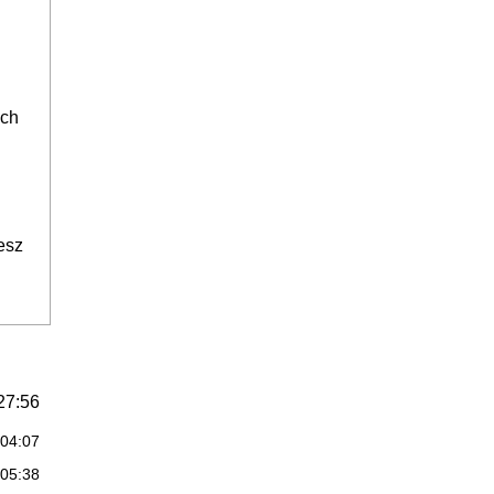
ych
esz
27:56
:04:07
:05:38