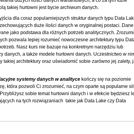
zowania dużych ilości danych wariantowych, a co za tym idzie
00
ą takiej hurtowni jest bycie archiwum danych.
00
ścia dla coraz popularniejszych struktur danych typu Data Lak
00
rzechowujących duże ilości danych w oryginalnej postaci. Dane
00:
ane jako podstawa dla różnych potrzeb analitycznych. Zrozumi
nych pozwala lepiej rozumieć nowoczesne architektury typu Dat
00
otrzeb. Nasz kurs nie bazuje na konkretnym narzędziu lub
00
zy danych, a także modele hurtowni danych. Uczestnictwo w ni
00
akiej architektury oraz uświadomić sobie zarówno jej zalety, j
00:
elacyjne systemy danych w analityce
kończy się na poziomie
00
, która pozwoli Ci zrozumieć, na czym oparte są popularne sil
00
rzybliżysz sobie temat hurtowni danych i w efekcie będziesz le
00
ujących na tych rozwiązaniach takie jak Data Lake czy Data
00:
00
00