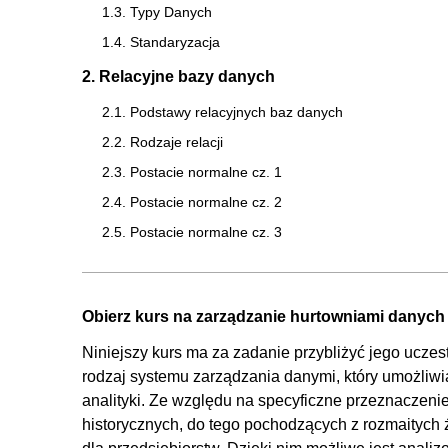
1.3. Typy Danych
1.4. Standaryzacja
2. Relacyjne bazy danych
2.1. Podstawy relacyjnych baz danych
2.2. Rodzaje relacji
2.3. Postacie normalne cz. 1
2.4. Postacie normalne cz. 2
2.5. Postacie normalne cz. 3
2.6. Akronim ACID
2.7. Zadanie praktyczne
Obierz kurs na zarządzanie hurtowniami danych
3. NoSQL
Niniejszy kurs ma za zadanie przybliżyć jego uczes
3.1. Wprowadzenie do NoSQL
rodzaj systemu zarządzania danymi, który umożliwi
3.2. Baza klucz-wartość
analityki. Ze względu na specyficzne przeznaczeni
3.3. Baza dokumentowa
historycznych, do tego pochodzących z rozmaitych 