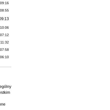
:09:16
:08:55
09:13
:10:06
:07:12
:11:32
:07:58
:06:10
:11:00
:15:15
05:04
zególny
:02:20
ystkim
:06:53
:16:49
nne