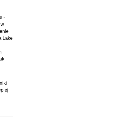
:15:19
:12:37
e -
:11:06
 w
21:21
enie
a Lake
:05:48
:08:32
m
:07:01
ak i
23:49
:07:39
niki
:07:44
piej
:08:26
33:37
:06:48
:06:36