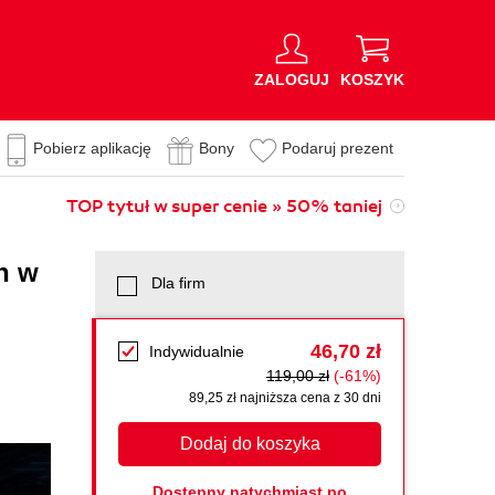
ZALOGUJ
KOSZYK
Pobierz aplikację
Bony
Podaruj prezent
TOP tytuł w super cenie » 50% taniej
h w
Dla firm
46,70 zł
Indywidualnie
119,00 zł
(-61%)
89,25 zł najniższa cena z 30 dni
Dodaj do koszyka
Dostępny natychmiast po