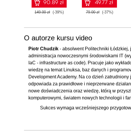
zaawansowany SQL
90.89 zł
49.77 zł
na potrzeby
praktycznych
149.00 zł
(-39%)
79.00 zł
(-37%)
zastosowań.
Wydanie IV
O autorze kursu video
Piotr Chudzik
- absolwent Politechniki Łódzkiej,
administracja nowoczesnymi środowiskami IT (wy
IaC - infrastructure as code). Pracuje jako wykł
wiedzę na temat Linuksa, baz danych i programo
Development Academy. Na co dzień zatrudniony 
odpowiada za prawidłowe i nieprzerwane działani
nowe doświadczenia oraz wiedzę, którą w przyszło
komputerowymi, światem nowych technologii i fan
Sukces wymaga wcześniejszego przygotowa