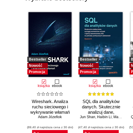
6.3. Model Kimbala
6.4. Model Data Vault
Bestseller
Bestseller
B
Nowość
Nowość
Promocja
Promocja
P
książka
ebook
książka
ebook
Wireshark. Analiza
SQL dla analityków
ruchu sieciowego i
danych. Skutecznie
wykrywanie włamań
analizuj dane,
Adam Józefiok
Jun Shan
wyciągaj
,
Haibin Li
,
Matt Goldwasser
Q
wartościowe wnioski i
(89,40 zł najniższa cena z 30 dni)
(47,40 zł najniższa cena z 30 dni)
opanuj
(5