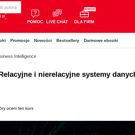
NOWOŚĆ
 zł
POMOC
LIVE CHAT
DLA FIRM
oki
Promocje
Nowości
Bestsellery
Darmowe ebooki
siness Intelligence
Relacyjne i nierelacyjne systemy danyc
óry oceni ten kurs