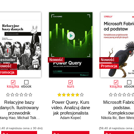
00
OGLĄDAJ »
00
estseller
Nowość
Nowość
Nowość
Promocja
romocja
książka
ebook
kurs
książka
eboo
Relacyjne bazy
Power Query. Kurs
Microsoft Fabri
danych. Ilustrowany
video. Analizuj dane
podstaw.
przewodnik
jak profesjonalista
Kompleksow
iang Hao
,
Upom Malik
,
Michail Tsikerdekis
,
Benjamin Johnston
Adam Kopeć
Nikola Ilic
projektowani
,
Ben Wei
nowoczesne
3,40 zł najniższa cena z 30 dni)
(59,40 zł najniższa cena 
analityki dany