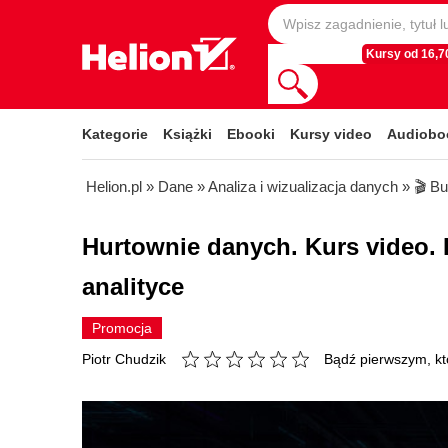
Kursy od 16,70
Kategorie
Książki
Ebooki
Kursy video
Audiobo
Helion.pl
»
Dane
»
Analiza i wizualizacja danych
»
🎬 Bu
Hurtownie danych. Kurs video. 
analityce
Promocja
Bądź pierwszym, kt
Piotr Chudzik