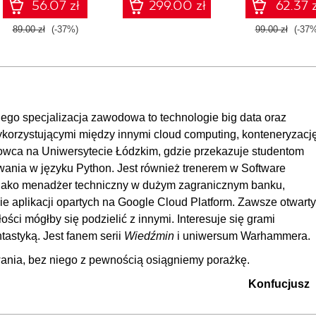
56.07 zł
299.00 zł
62.37 z
89.00 zł
(-37%)
99.00 zł
(-37%
 jego specjalizacja zawodowa to technologie big data oraz
korzystującymi między innymi cloud computing, konteneryzacj
adowca na Uniwersytecie Łódzkim, gdzie przekazuje studentom
wania w języku Python. Jest również trenerem w Software
jako menadżer techniczny w dużym zagranicznym banku,
e aplikacji opartych na Google Cloud Platform. Zawsze otwarty
ści mógłby się podzielić z innymi. Interesuje się grami
tastyką. Jest fanem serii
Wiedźmin
i uniwersum Warhammera.
nia, bez niego z pewnością osiągniemy porażkę.
Konfucjusz