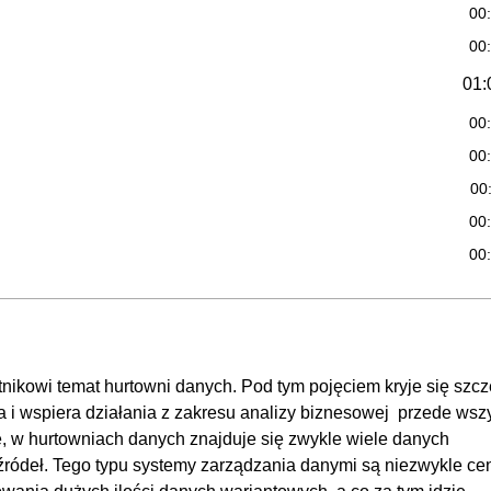
00
00
01:
00
00
00
00
00
OGLĄDAJ »
00
00
01:
tnikowi temat hurtowni danych. Pod tym pojęciem kryje się szc
00
a i wspiera działania z zakresu analizy biznesowej przede wsz
00
e, w hurtowniach danych znajduje się zwykle wiele danych
00
źródeł. Tego typu systemy zarządzania danymi są niezwykle ce