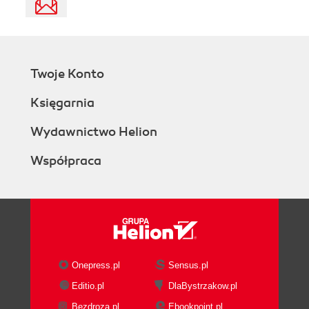
Twoje Konto
Księgarnia
Wydawnictwo Helion
Współpraca
Onepress.pl
Sensus.pl
Editio.pl
DlaBystrzakow.pl
Bezdroza.pl
Ebookpoint.pl