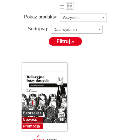
Pokaż produkty:
Wszystkie
Sortuj wg:
Data wydania
Filtruj »
Bestseller
Nowość
Promocja