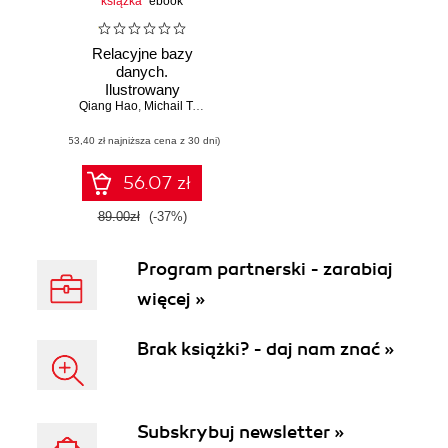
książka
ebook
Relacyjne bazy
danych.
Ilustrowany
Qiang Hao
przewodnik
,
Michail Tsikerdekis
(53,40 zł najniższa cena z 30 dni)
56.07 zł
89.00zł
(-37%)
Program partnerski - zarabiaj
więcej »
Brak książki? - daj nam znać »
Subskrybuj newsletter »