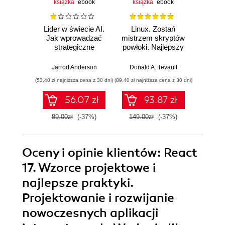
książka
ebook
książka
ebook
ksią
Lider w świecie AI.
Linux. Zostań
P
Jak wprowadzać
mistrzem skryptów
Re
strategiczne
powłoki. Najlepszy
Ob
innowacje, rozwijać
przewodnik, z
nauko
biznes i
którym
cz
Jarrod Anderson
Donald A. Tevault
William 
przewodzić
zoptymalizujesz,
eksp
(53,40 zł najniższa cena z 30 dni)
(89,40 zł najniższa cena z 30 dni)
(53,40 zł naj
zespołowi w erze
zautomatyzujesz i
anali
sztucznej
usprawnisz każde
Python
56.07 zł
93.87 zł
inteligencji
zadanie
89.00zł
(-37%)
149.00zł
(-37%)
89.0
Oceny i opinie klientów: React
17. Wzorce projektowe i
najlepsze praktyki.
Projektowanie i rozwijanie
nowoczesnych aplikacji