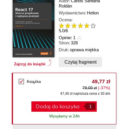
Autor:
Carlos Santana
Roldán
Wydawnictwo:
Helion
Ocena:
5.0
/
6
Opinie:
1
Stron:
328
Druk:
oprawa miękka
Czytaj fragment
Zajrzyj do książki
49,77 zł
Książka
79,00 zł
(-37%)
47,40 zł najniższa cena z 30 dni
Dodaj do koszyka
Wysyłamy w 24h