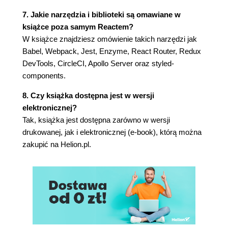
Zastosowanie własności children
7. Jakie narzędzia i biblioteki są omawiane w
Wzorce kontenerowe i prezentacyjne
książce poza samym Reactem?
Komponenty wyższego rzędu
W książce znajdziesz omówienie takich narzędzi jak
Komponent FunctionAsChild
Babel, Webpack, Jest, Enzyme, React Router, Redux
Podsumowanie
DevTools, CircleCI, Apollo Server oraz styled-
Rozdział 5. Omówienie języka GraphQL na
components.
przykładzie rzeczywistego projektu
8. Czy książka dostępna jest w wersji
elektronicznej?
Wymagania techniczne
Tak, książka jest dostępna zarówno w wersji
Instalowanie systemu baz danych PostgreSQL
drukowanej, jak i elektronicznej (e-book), którą można
Najlepsze narzędzia do zarządzania bazą
zakupić na Helion.pl.
danych PostgreSQL
Tworzenie pliku .env i plików konfiguracyjnych
Konfigurowanie pliku .env
Tworzenie podstawowego pliku
konfiguracyjnego
Konfigurowanie serwera Apollo Server
Definiowanie typów, zapytań i przekształceń