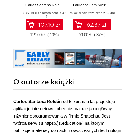
production-ready
stron WWW i
Enha
Carlos Santana Roldán
Laurence Lars Svekis
,
Maaike van Pu
Loiane G
web applications
aplikacji
probl
(107,10 zł najniższa cena z 30
(59,40 zł najniższa cena z 30 dni)
(125,10 zł 
using standard
internetowych
skills 
dni)
industry practices -
and T
107.10 zł
62.37 zł
Second Edition
Four
119.00zł
(-10%)
99.00zł
(-37%)
139.0
O autorze
książki
Carlos Santana Roldán
od kilkunastu lat projektuje
aplikacje internetowe, obecnie pracuje jako główny
inżynier oprogramowania w firmie Snapchat. Jest
twórcą serwisu https://js.education/, na którym
publikuje materiały do nauki nowoczesnych technologii