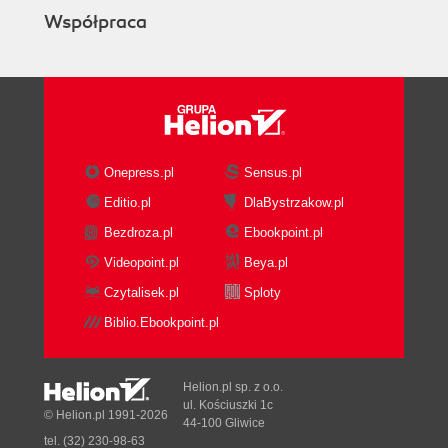
GraphQL
Współpraca
Sprawdzanie poprawności
Wykonywanie operacji logowania
Tworzenie interfejsowego systemu logowania z
wykorzystaniem klienta Apollo
Konfigurowanie narzędzia Webpack 5
Konfigurowanie interpretera języka TypeScript
Onepress.pl
Sensus.pl
Konfigurowanie serwera Express
Editio.pl
DlaBystrzakow.pl
Tworzenie konfiguracji interfejsu
Tworzenie elementu pośredniczącego
Bezdroza.pl
Ebookpoint.pl
użytkownika
Videopoint.pl
Beya.pl
Tworzenie funkcji tokenów JWT
Czytalisek.pl
Sploty
Tworzenie zapytań i przekształceń języka
Biblio.Ebookpoint.pl
GraphQL
Tworzenie kontekstu użytkownika do obsługi
operacji logowania i połączonego użytkownika
Helion.pl sp. z o.o.
Konfigurowanie klienta Apollo Client
ul. Kościuszki 1c
© Helion.pl 1991-2026
Tworzenie ścieżek aplikacji
44-100 Gliwice
tel. (32) 230-98-63
Tworzenie stron