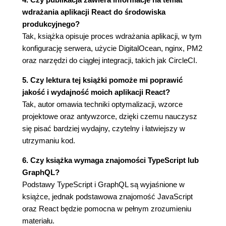
Efekty biblioteki React
wdrażania aplikacji React do środowiska
Funkcja Hook useEffect
produkcyjnego?
Warunkowe aktywowanie efektu
Tak, książka opisuje proces wdrażania aplikacji, w tym
Funkcje useCallback, useMemo i memo
konfigurację serwera, użycie DigitalOcean, nginx, PM2
Zapamiętywanie komponentu za pomocą
oraz narzędzi do ciągłej integracji, takich jak CircleCI.
funkcji memo
Zapamiętywanie wartości za pomocą funkcji
5. Czy lektura tej książki pomoże mi poprawić
useMemo
jakość i wydajność moich aplikacji React?
Zapamiętywanie definicji funkcji za pomocą
Tak, autor omawia techniki optymalizacji, wzorce
funkcji useCallback
projektowe oraz antywzorce, dzięki czemu nauczysz
Zapamiętywanie funkcji przekazanej jako
się pisać bardziej wydajny, czytelny i łatwiejszy w
argument funkcji useEffect
utrzymaniu kod.
Funkcja Hook useReducer
6. Czy książka wymaga znajomości TypeScript lub
Podsumowanie
GraphQL?
Rozdział 4. Przegląd popularnych wzorców
Podstawy TypeScript i GraphQL są wyjaśnione w
książce, jednak podstawowa znajomość JavaScript
kompozycji
oraz React będzie pomocna w pełnym zrozumieniu
Wymagania techniczne
materiału.
Zapewnienie komunikacji między komponentami