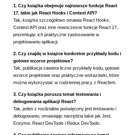
Programowanie funkcyjne
1. Czy książka obejmuje najnowsze funkcje React
Funkcje pierwszoklasowe
17, takie jak React Hooks i Context API?
Czystość
Tak, książka szczegółowo omawia React Hooks,
Niezmienność
Context API oraz inne nowoczesne funkcje React 17,
Rozwijanie funkcji
prezentując ich praktyczne zastosowanie w
Kompozycja
projektowaniu aplikacji.
Programowanie funkcyjne i interfejsy
użytkownika
2. Czy znajdę w książce konkretne przykłady kodu i
Podsumowanie
gotowe wzorce projektowe?
Tak, publikacja zawiera liczne przykłady kodu, gotowe
Część II. Działanie biblioteki React
wzorce projektowe oraz praktyczne wskazówki, które
Rozdział 3. React Hooks
można wykorzystać w codziennej pracy z Reactem.
Wymagania techniczne
3. Czy książka porusza temat testowania i
Wprowadzanie do dodatku React Hooks
debugowania aplikacji React?
Bez przełomowych zmian
Tak, jeden z rozdziałów poświęcony jest testowaniu i
Zastosowanie funkcji Hook useState
debugowaniu, omawiając narzędzia takie jak Jest,
Reguły funkcji Hook
Enzyme, React DevTools i Redux DevTools.
Migracja komponentu klasowego pod kątem
użycia dodatku React Hooks
4. Czy publikacja zawiera informacje na temat