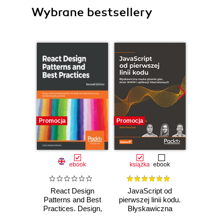
Wybrane bestsellery
Promocja
Promocja
Nowość
Promocj
ebook
książka
ebook
React Design
JavaScript od
L
Patterns and Best
pierwszej linii kodu.
JavaS
Practices. Design,
Błyskawiczna
Stru
build and deploy
nauka pisania gier,
Alg