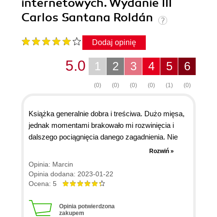
internetowych. Wydanie III
Carlos Santana Roldán
Dodaj opinię
5.0
1
2
3
4
5
6
(0)
(0)
(0)
(0)
(1)
(0)
Książka generalnie dobra i treściwa. Dużo mięsa,
jednak momentami brakowało mi rozwinięcia i
dalszego pociągnięcia danego zagadnienia. Nie
jest to jednak odpowiednia pozycja dla osób, które
Rozwiń »
dopiero zaczynających przygodę z Reactem lub
Opinia: Marcin
po prostu programowaniem. Zagadnienia
Opinia dodana: 2023-01-22
poruszane przez autora momentami są dość
Ocena: 5
abstrakcyjne
Opinia potwierdzona
zakupem