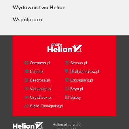
Wydawnictwo Helion
Współpraca
Onepress.pl
Sensus.pl
Editio.pl
DlaBystrzakow.pl
Bezdroza.pl
Ebookpoint.pl
Videopoint.pl
Beya.pl
Czytalisek.pl
Sploty
Biblio.Ebookpoint.pl
Helion.pl sp. z o.o.