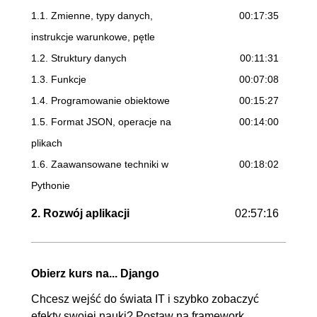
1.1. Zmienne, typy danych,
00:17:35
instrukcje warunkowe, pętle
1.2. Struktury danych
00:11:31
1.3. Funkcje
00:07:08
1.4. Programowanie obiektowe
00:15:27
1.5. Format JSON, operacje na
00:14:00
plikach
1.6. Zaawansowane techniki w
00:18:02
Pythonie
2. Rozwój aplikacji
02:57:16
2.1. Opis działania aplikacji,
00:07:36
prerekwizyty
Obierz kurs na... Django
2.2. Przygotowanie wirtualnego
00:10:20
Chcesz wejść do świata IT i szybko zobaczyć
środowiska
efekty swojej nauki? Postaw na framework