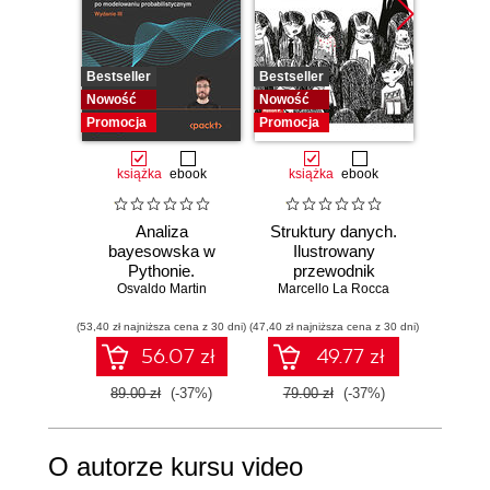
Bestseller
Bestseller
Bestselle
Nowość
Nowość
Promocj
Promocja
Promocja
książka
ebook
książka
ebook
ksią
Analiza
Struktury danych.
Pytho
bayesowska w
Ilustrowany
mas
Pythonie.
przewodnik
prz
Osvaldo Martin
Praktyczny
Marcello La Rocca
Najlep
Yuxi 
przewodnik po
w 
(53,40 zł najniższa cena z 30 dni)
modelowaniu
(47,40 zł najniższa cena z 30 dni)
(77,40 zł naj
zasto
probabilistycznym.
Wyd
56.07 zł
49.77 zł
Wydanie III
89.00 zł
(-37%)
79.00 zł
(-37%)
129.0
O autorze kursu video