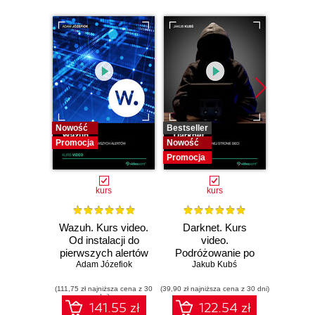
Nowość
Bestseller
Bestselle
Promocja
Nowość
Nowość
Promocja
Promocj
kurs
kurs
Wazuh. Kurs video.
Darknet. Kurs
Metas
Od instalacji do
video.
vid
pierwszych alertów
Podróżowanie po
pene
Adam Józefiok
ciemnej stronie
Jakub Kubś
Ad
ł
sieci
zabe
(111,75 zł najniższa cena z 30
(39,90 zł najniższa cena z 30 dni)
(96,75 zł naj
dni)
141.55 zł
122.54 zł