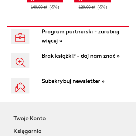
149.00 zł
(-5%)
129.00 zł
(-5%)
129.0
Program partnerski - zarabiaj
więcej »
Brak książki? - daj nam znać »
Subskrybuj newsletter »
Twoje Konto
Księgarnia