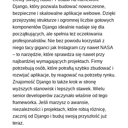
2.3. Przedstawienie struktury
00:07:26
Django, który pozwala budować nowoczesne,
bazy danych
bezpieczne i skalowalne aplikacje webowe. Dzięki
2.4. Modele w Django,
OGLĄDAJ »
przejrzystej strukturze i ogromnej liczbie gotowych
komponentów Django idealnie nadaje się dla
migracja obiektów do bazy
00:07:04
początkujących, ale spełnia też oczekiwania
danych
profesjonalistów. Nie bez powodu korzystali z
2.5. Django shell
00:10:48
niego tacy giganci jak Instagram czy nawet NASA
2.6. Panel administracyjny w
OGLĄDAJ »
– to narzędzie, które sprawdza się nawet przy
najbardziej wymagających projektach. Firmy
Django
00:12:49
potrzebują osób, które potrafią szybko zbudować i
2.7. Logowanie i rejestracja
00:18:57
rozwijać aplikacje, by reagować na potrzeby rynku.
użytkownika
Znajomość Django to także krok w stronę
2.8. Omówienie protokołu
00:09:10
wyższych stanowisk i lepszych stawek. Wielu
senior developerów zaczynało właśnie od tego
HTTP
frameworka. Jeśli marzysz o awansie,
2.9. Szablony HTML - Django
00:12:21
niezależności i projektach, które robią różnicę,
templates
zacznij od Django i buduj swoją przyszłość już
2.10. Formularze i widoki dla
00:11:24
teraz.