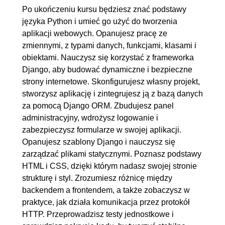
modeli
Po ukończeniu kursu będziesz znać podstawy
2.11. Rozwój frontendu
00:12:55
języka Python i umieć go użyć do tworzenia
aplikacji webowych. Opanujesz pracę ze
2.12. CSS, ulepszenie wyglądu
00:13:08
zmiennymi, z typami danych, funkcjami, klasami i
aplikacji
obiektami. Nauczysz się korzystać z frameworka
2.13. Część funkcjonalna
00:21:29
Django, aby budować dynamiczne i bezpieczne
aplikacji, matplotlib
strony internetowe. Skonfigurujesz własny projekt,
stworzysz aplikację i zintegrujesz ją z bazą danych
2.14. Testy jednostkowe
00:18:04
za pomocą Django ORM. Zbudujesz panel
2.15. Propozycje dalszego
00:03:45
administracyjny, wdrożysz logowanie i
rozwoju aplikacji
zabezpieczysz formularze w swojej aplikacji.
Opanujesz szablony Django i nauczysz się
zarządzać plikami statycznymi. Poznasz podstawy
HTML i CSS, dzięki którym nadasz swojej stronie
strukturę i styl. Zrozumiesz różnicę między
backendem a frontendem, a także zobaczysz w
praktyce, jak działa komunikacja przez protokół
HTTP. Przeprowadzisz testy jednostkowe i