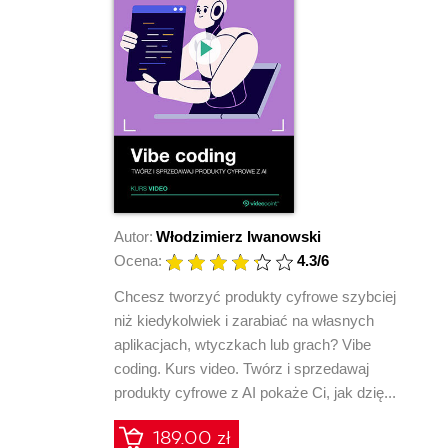
Autor:
Włodzimierz Iwanowski
Ocena:
4.3
/6
Chcesz tworzyć produkty cyfrowe szybciej
niż kiedykolwiek i zarabiać na własnych
aplikacjach, wtyczkach lub grach? Vibe
coding. Kurs video. Twórz i sprzedawaj
produkty cyfrowe z AI pokaże Ci, jak dzię...
189.00 zł