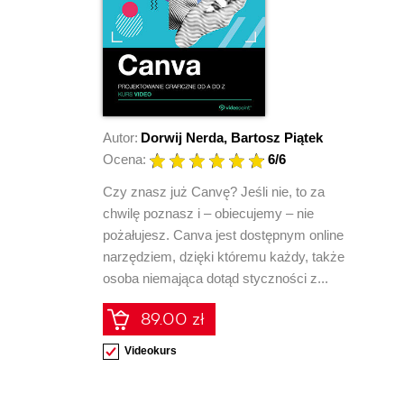
Autor:
Dorwij Nerda
,
Bartosz Piątek
Ocena:
6
/6
Czy znasz już Canvę? Jeśli nie, to za
chwilę poznasz i – obiecujemy – nie
pożałujesz. Canva jest dostępnym online
narzędziem, dzięki któremu każdy, także
osoba niemająca dotąd styczności z...
89.00 zł
Videokurs