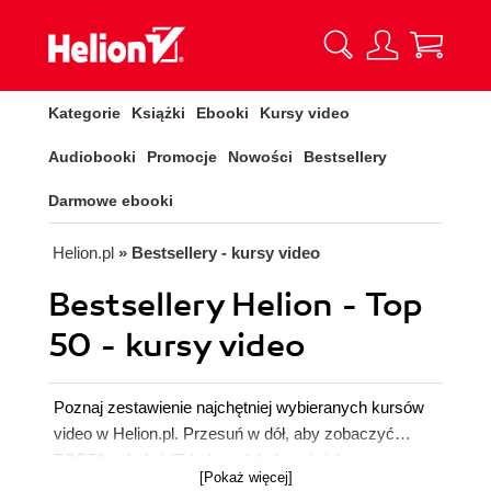
Kategorie
Książki
Ebooki
Kursy video
Audiobooki
Promocje
Nowości
Bestsellery
Darmowe ebooki
Helion.pl
» Bestsellery - kursy video
Bestsellery Helion - Top
50 - kursy video
Poznaj zestawienie najchętniej wybieranych kursów
video w Helion.pl. Przesuń w dół, aby zobaczyć
TOP50 szkoleń IT, które zdobyły największą
[Pokaż więcej]
popularność wśród naszych użytkowników. Zapoznaj