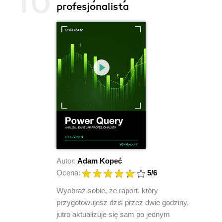
profesjonalista
Autor:
Adam Kopeć
Ocena:
5
/6
Wyobraź sobie, że raport, który
przygotowujesz dziś przez dwie godziny,
jutro aktualizuje się sam po jednym