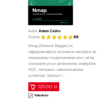
Autor:
Adam Cedro
Ocena:
6
/6
Nmap (Network Mapper) to
najpopularniejsze na świecie narzędzie do
skanowania i rozpoznawania sieci, od lat
stosowane przez pentesterów, analityków
SOC, red teams i administratorów
systemów. Stanowi f...
129.00 zł
Videokurs