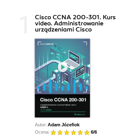
się z rankingiem i dowiedz się, jakie umiejętności są
teraz na topie w branży IT – wybierz kurs online
Cisco CCNA 200-301. Kurs
idealny dla siebie!
video. Administrowanie
urządzeniami Cisco
Autor:
Adam Józefiok
Ocena:
6
/6