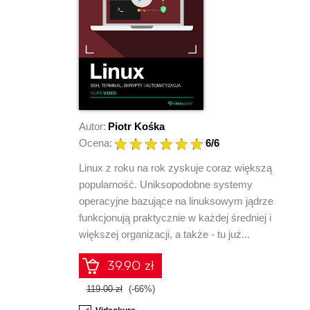
Autor:
Piotr Kośka
Ocena:
6
/6
Linux z roku na rok zyskuje coraz większą
popularność. Uniksopodobne systemy
operacyjne bazujące na linuksowym jądrze
funkcjonują praktycznie w każdej średniej i
większej organizacji, a także - tu już...
39.90 zł
119.00 zł
(-66%)