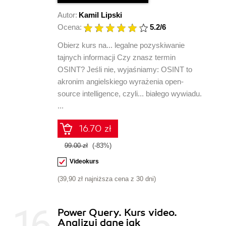
Autor:
Kamil Lipski
Ocena:
5.2
/6
Obierz kurs na... legalne pozyskiwanie
tajnych informacji Czy znasz termin
OSINT? Jeśli nie, wyjaśniamy: OSINT to
akronim angielskiego wyrażenia open-
source intelligence, czyli... białego wywiadu.
...
16.70 zł
99.00 zł
(-83%)
Videokurs
(39,90 zł najniższa cena z 30 dni)
Power Query. Kurs video.
Analizuj dane jak