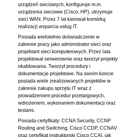
urządzeń sieciowych, konfiguruje m.in.
(Blind spoofing)? [41]
urządzenia sieciowe (Cisco, HP), utrzymuje
3.20. Co to jest i jak działa
00:04:02
sieci WAN. Przez 7 lat kierował komórką
VLAN hopping? [42]
realizacji wsparcia usług IT.
3.21. Co to jest DTP spoofing i
00:03:35
Posiada wieloletnie doświadczenie w
jak się przed nimi chronić? [43]
zakresie pracy jako administrator sieci oraz
projektant sieci komputerowych. Przez lata
3.22. Co to jest ARP poisoning?
00:04:46
projektował serwerownie oraz tworzył projekty
[44]
okablowania. Tworzył procedury i
3.23. Jak wygląda STP
00:07:16
dokumentacje projektowe. Na swoim koncie
manipulation? [45]
posiada wiele zrealizowanych projektów w
zakresie zakupu sprzętu IT wraz z
3.24. Co to jest SSL stripping?
00:06:48
prowadzeniem procedur przetargowych,
[46]
wdrożeniem, wykonaniem dokumentacji oraz
3.25. Co to jest TCP Session
00:04:25
testami.
Hijacking? [47]
Posiada certyfikaty: CCNA Security, CCNP
3.26. Podsumowanie
00:01:26
Routing and Switching, Cisco CCDP, CCNAV
oraz certyfikat instruktorski Cisco CCAI, jak