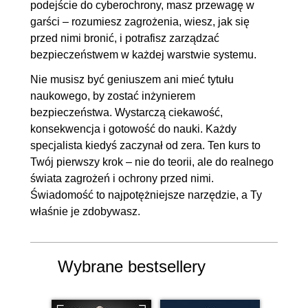
podejście do cyberochrony, masz przewagę w
3.2. Jakie są techniki
00:05:51
garści – rozumiesz zagrożenia, wiesz, jak się
zabezpieczania sieci przed
przed nimi bronić, i potrafisz zarządzać
atakami typu man-in-the-
bezpieczeństwem w każdej warstwie systemu.
middle? [24]
Nie musisz być geniuszem ani mieć tytułu
3.3. Co to jest skanowanie
00:05:52
naukowego, by zostać inżynierem
bezpieczeństwa. Wystarczą ciekawość,
portów, jak działa i czym się je
konsekwencja i gotowość do nauki. Każdy
wykonuje? [25]
specjalista kiedyś zaczynał od zera. Ten kurs to
3.4. Co to jest backdoor i jak w
00:04:46
Twój pierwszy krok – nie do teorii, ale do realnego
praktyce działa? [26]
świata zagrożeń i ochrony przed nimi.
Świadomość to najpotężniejsze narzędzie, a Ty
3.5. Co oznacza pojęcie 'zero-
00:03:18
właśnie je zdobywasz.
day exploit'? [27]
3.6. Jakie są typowe techniki
00:05:04
ataku na Active Directory i jak
Wybrane bestsellery
się przed nimi bronić? [28]
3.7. Jak działają ataki na
00:05:22