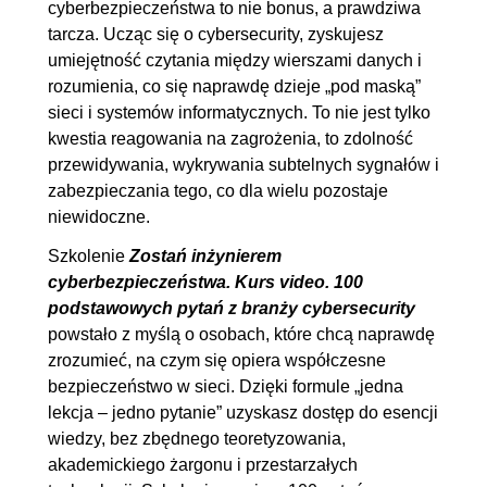
cyberbezpieczeństwa to nie bonus, a prawdziwa
modelu OSI? [7]
tarcza. Ucząc się o cybersecurity, zyskujesz
1.9. Jakie ryzyko wiąże się z
00:11:12
umiejętność czytania między wierszami danych i
publicznymi sieciami Wi-Fi? [8]
rozumienia, co się naprawdę dzieje „pod maską”
1.10. Czym jest exploit w
00:06:39
sieci i systemów informatycznych. To nie jest tylko
kwestia reagowania na zagrożenia, to zdolność
bezpieczeństwie sieci? [9]
przewidywania, wykrywania subtelnych sygnałów i
1.11. Czym się różni PsExec od
00:05:56
zabezpieczania tego, co dla wielu pozostaje
schtask? [10]
niewidoczne.
1.12. Podsumowanie
00:00:54
Szkolenie
Zostań inżynierem
2. Szyfrowanie i kryptografia
01:19:19
cyberbezpieczeństwa. Kurs video. 100
podstawowych pytań z branży cybersecurity
2.1. Dlaczego SSL już nie jest
00:07:00
powstało z myślą o osobach, które chcą naprawdę
bezpieczny? [11]
zrozumieć, na czym się opiera współczesne
2.2. Jak działa protokół HTTPS
00:08:00
bezpieczeństwo w sieci. Dzięki formule „jedna
lekcja – jedno pytanie” uzyskasz dostęp do esencji
i dlaczego jest bezpieczniejszy
wiedzy, bez zbędnego teoretyzowania,
niż HTTP? [12]
akademickiego żargonu i przestarzałych
2.3. Co to jest hashowanie i jak
00:08:15