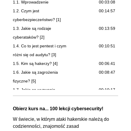
1.1. Wprowadzenie
00:03:08
1.2. Czym jest
00:14:57
cyberbezpieczeństwo? [1]
1.3. Jakie są rodzaje
00:13:59
cyberataków? [2]
1.4. Co to jest pentest i czym
00:10:51
różni się od audytu? [3]
1.5. Kim są hakerzy? [4]
00:06:41
1.6. Jakie są zagrożenia
00:08:47
fizyczne? [5]
1.7. Jakie są wyzwania
00:10:17
związane z bezpieczeństwem
Internetu rzeczy (IoT)? [6]
Obierz kurs na... 100 lekcji cybersecurity!
1.8. Jakie znaczenie dla
00:12:18
W świecie, w którym ataki hakerskie należą do
bezpieczeństwa mają warstwy
codzienności, znajomość zasad