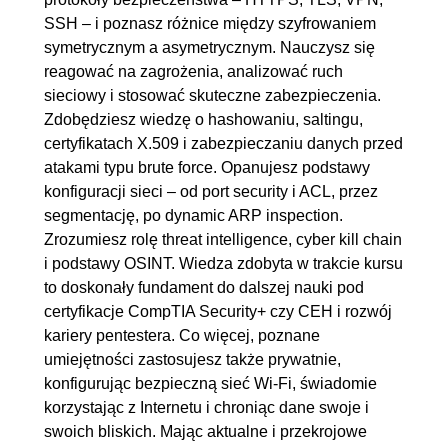
SSH – i poznasz różnice między szyfrowaniem
[18]
symetrycznym a asymetrycznym. Nauczysz się
2.9. Jak działa Snort i co potrafi
00:05:15
reagować na zagrożenia, analizować ruch
wykryć? [19]
sieciowy i stosować skuteczne zabezpieczenia.
2.10. Co to jest HSM
00:06:41
Zdobędziesz wiedzę o hashowaniu, saltingu,
certyfikatach X.509 i zabezpieczaniu danych przed
(Hardware Security Module)?
atakami typu brute force. Opanujesz podstawy
[20]
konfiguracji sieci – od port security i ACL, przez
2.11. Co to jest TPM i do czego
00:02:56
segmentację, po dynamic ARP inspection.
służy? [21]
Zrozumiesz rolę threat intelligence, cyber kill chain
i podstawy OSINT. Wiedza zdobyta w trakcie kursu
2.12. Co to jest i jak działa
00:04:10
to doskonały fundament do dalszej nauki pod
certyfikat X.509? [22]
certyfikacje CompTIA Security+ czy CEH i rozwój
2.13. Podsumowanie
00:00:55
kariery pentestera. Co więcej, poznane
umiejętności zastosujesz także prywatnie,
3. Ataki i podatności
02:09:02
konfigurując bezpieczną sieć Wi-Fi, świadomie
3.1. Co to jest podsłuchiwanie
00:05:45
korzystając z Internetu i chroniąc dane swoje i
swoich bliskich. Mając aktualne i przekrojowe
sieci i jak działa snifer? [23]