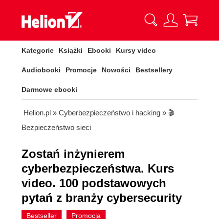
Kategorie
Książki
Ebooki
Kursy video
Audiobooki
Promocje
Nowości
Bestsellery
Darmowe ebooki
Helion.pl
»
Cyberbezpieczeństwo i hacking
»
🎬
Bezpieczeństwo sieci
Zostań inżynierem
cyberbezpieczeństwa. Kurs
video. 100 podstawowych
pytań z branży cybersecurity
Bestseller
Promocja