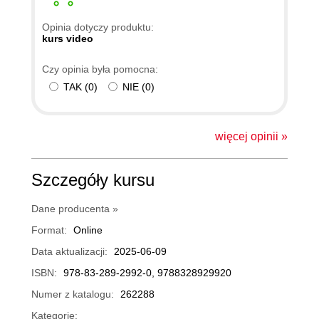
4.20. Jak sporządzić raport po
00:05:24
Opinia dotyczy produktu:
incydencie? [67]
kurs video
4.21. Podsumowanie
00:01:06
Czy opinia była pomocna:
5. Protokoły, konfiguracje i sprzęt
00:45:42
TAK
(
0
)
NIE
(
0
)
5.1. Czym różni się przełącznik
00:03:50
warstwy 2 od przełącznika
więcej opinii »
warstwy 3? [68]
5.2. Czym są protokoły
00:04:38
Szczegóły kursu
pierwszego skoku (First Hop
Dane producenta »
Redundancy Protocols)? [69]
Format:
Online
5.3. Jak działa DHCP Relay?
00:04:23
Data aktualizacji:
2025-06-09
[70]
ISBN:
978-83-289-2992-0, 9788328929920
5.4. Jak działa PoE (Power
00:05:08
Numer z katalogu:
262288
over Ethernet)? [71]
Kategorie: