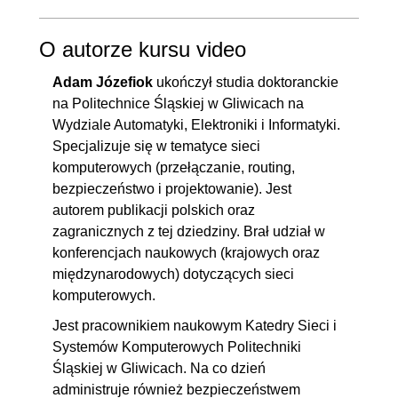
procedury, audyt
3.13. Co to jest XSS i jaka jest
00:07:29
dla zarządów, IT i
compliance
pełna forma XSS? [35]
O autorze kursu video
3.14. Zdefiniuj proces solenia.
00:02:56
Adam Józefiok
ukończył studia doktoranckie
Jaki jest pożytek z solenia? [36]
na Politechnice Śląskiej w Gliwicach na
3.15. Co to jest koncepcja IV w
00:03:04
Wydziale Automatyki, Elektroniki i Informatyki.
Specjalizuje się w tematyce sieci
szyfrowaniu? [37]
komputerowych (przełączanie, routing,
3.16. Jak działa IP spoofing i
00:06:26
bezpieczeństwo i projektowanie). Jest
jak się przed nim chronić? [38]
autorem publikacji polskich oraz
3.17. Jak można wykryć i
00:07:04
zagranicznych z tej dziedziny. Brał udział w
konferencjach naukowych (krajowych oraz
zapobiegać nadużyciom
międzynarodowych) dotyczących sieci
uprawnień administratora? [39]
komputerowych.
3.18. Co to jest uRPF i jak
00:06:13
Jest pracownikiem naukowym Katedry Sieci i
pomaga wykryć podszywanie
Systemów Komputerowych Politechniki
się pod adresy IP? [40]
Śląskiej w Gliwicach. Na co dzień
administruje również bezpieczeństwem
3.19. Co to jest TCP Spoofing
00:06:22