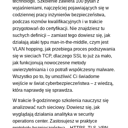
technologii. Szkolenie zawiera 100 pytań z
jest wykorzystywane w
wyjaśnieniami, najczęściej pojawiających się w
codziennej pracy inżynierów bezpieczeństwa,
bezpieczeństwie? [13]
podczas rozmów kwalifikacyjnych i w trakcie
2.4. Jak w praktyce działa
00:07:59
przygotowań do certyfikacji. Nie znajdziesz tu
szyfrowanie? [14]
suchych definicji – zamiast tego dowiesz się, jak
2.5. Jakie są różnice między
00:06:31
działają ataki typu man-in-the-middle, czym jest
VLAN hopping, jak przebiega proces podszywania
szyfrowaniem symetrycznym a
się w sieciach TCP, dlaczego SSL to już za mało,
asymetrycznym? [15]
jak funkcjonują nowoczesne metody
2.6. Co to jest kryptografia
00:05:45
uwierzytelniania i co potrafi współczesny malware.
klucza publicznego i jak jest
Wszystko po to, by umożliwić Ci świadome
wejście w świat cyberbezpieczeństwa – z wiedzą,
używana? [16]
która naprawdę się sprawdza.
2.7. Jak działają systemy
00:06:55
W trakcie 9-godzinnego szkolenia nauczysz się
ochrony przed kradzieżą
analizować ruch sieciowy. Dowiesz się, jak
danych? [17]
wyglądają działania analityka w security
2.8. Jak działa atak brute-
OGLĄDAJ »
operations center. Zastosujesz w praktyce
force. Jak temu zapobiec?
00:08:57
protokoły bezpieczeństwa – HTTPS, TLS, VPN,