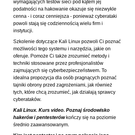
wymagających testów sieci pod kątem jej
plików tekstowych w jeden
podatności na hakowanie okazuje się niezwykle
1.18. Komenda GREP
00:05:02
cenna - i coraz cenniejsza - ponieważ cyberataki
1.19. Zwiększenie wydajności
00:06:34
powoli stają się codziennością wielu firm i
1.20. Tworzenie
00:09:04
instytucji.
zaszyfrowanego folderu i
Szkolenie dotyczące Kali Linux pozwoli Ci poznać
udostępnienie go
możliwości tego systemu i narzędzia, jakie on
oferuje. Pomoże Ci także zrozumieć metody i
1.21. Pomoc czyli polecenie
00:03:14
techniki stosowane przez profesjonalistów
MAN
zajmujących się cyberbezpieczeństwem. To
1.22. Dokumentowanie -
00:05:26
idealna propozycja dla osób pragnących poznać
screen ekranu
tajniki obrony przed zagrożeniami, jak również
tych, które chcą zrozumieć, jak działają sprawcy
1.23. Udostępnianie USB
00:05:21
cyberataków.
1.24. Administrator: sudo i su
00:04:24
Kali Linux. Kurs video. Poznaj środowisko
1.25. Zabezpieczenie plików z
00:11:29
hakerów i pentesterów
kończy się na poziomie
hasłami i loginami
średnio zaawansowanym.
1.26. Polecenie ifconfig
00:06:03