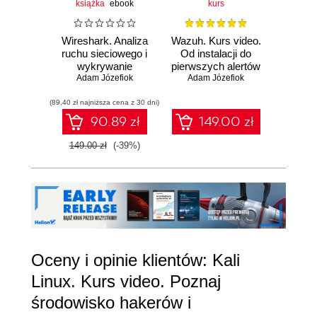
książka
ebook
kurs
cz. 2
3.6. TCP Dump
00:11:31
Wireshark. Analiza
Wazuh. Kurs video.
SOC o
ruchu sieciowego i
Od instalacji do
Kurs 
3.7. DHCP Starvation
00:08:20
wykrywanie
pierwszych alertów
pyta
3.8. Atak STP Root Bridge
00:12:50
Adam Józefiok
włamań
Adam Józefiok
alertó
Adam
inc
3.9. CDP Flooding
00:06:44
(89,40 zł najniższa cena z 30 dni)
90.89 zł
149.00 zł
4
3.10. Atak na DTP
00:09:47
3.11. Zakończenie kursu
00:05:50
149.00 zł
(-39%)
Oceny i opinie klientów: Kali
Linux. Kurs video. Poznaj
środowisko hakerów i