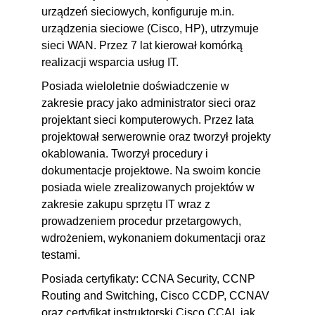
1
urządzeń sieciowych, konfiguruje m.in.
2.17. Wykorzystanie narzędzia
00:10:06
urządzenia sieciowe (Cisco, HP), utrzymuje
Nmap w systemie Kali Linux cz.
sieci WAN. Przez 7 lat kierował komórką
realizacji wsparcia usług IT.
2
2.18. Wykorzystanie narzędzia
Posiada wieloletnie doświadczenie w
00:07:30
zakresie pracy jako administrator sieci oraz
Nmap w systemie Kali Linux cz.
projektant sieci komputerowych. Przez lata
3
projektował serwerownie oraz tworzył projekty
2.19. Scenariusz włamania z
00:11:45
okablowania. Tworzył procedury i
wykorzystaniem Nmap i hydra
dokumentacje projektowe. Na swoim koncie
posiada wiele zrealizowanych projektów w
2.20. Scenariusz testu
00:24:32
zakresie zakupu sprzętu IT wraz z
penetracyjnego z wynikami
prowadzeniem procedur przetargowych,
2.21. Zastosowanie Scripting
00:10:09
wdrożeniem, wykonaniem dokumentacji oraz
Engine (NSE) w Nmap
testami.
2.22. Przykłady zastosowań
00:06:39
Posiada certyfikaty: CCNA Security, CCNP
Routing and Switching, Cisco CCDP, CCNAV
NSE
oraz certyfikat instruktorski Cisco CCAI, jak