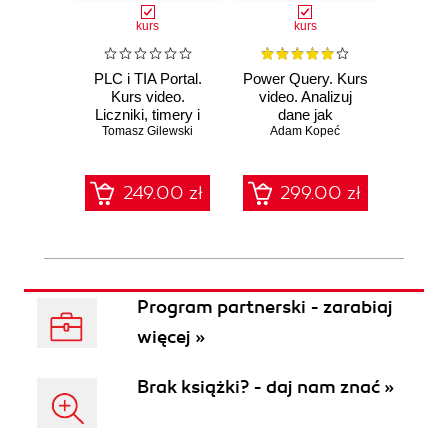
kurs
kurs
PLC i TIA Portal.
Power Query. Kurs
AI w 
Kurs video.
video. Analizuj
video.
Liczniki, timery i
dane jak
voice
sygnały analogowe
Tomasz Gilewski
profesjonalista
Adam Kopeć
Włodzimi
agenc
249.00 zł
299.00 zł
1
Program partnerski - zarabiaj
więcej »
Brak książki? - daj nam znać »