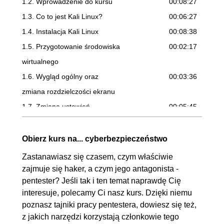
1.2. Wprowadzenie do kursu
00:08:27
1.3. Co to jest Kali Linux?
00:06:27
1.4. Instalacja Kali Linux
00:08:38
1.5. Przygotowanie środowiska
00:02:17
wirtualnego
1.6. Wygląd ogólny oraz
00:03:36
zmiana rozdzielczości ekranu
1.7. Zmiana ustawień
00:05:45
sieciowych do pobrania
pakietów (NAT)
Obierz kurs na... cyberbezpieczeństwo
1.8. Aktualizacja Kali Linux
00:06:39
Zastanawiasz się czasem, czym właściwie
1.9. Dołączenie do sieci
00:03:11
zajmuje się haker, a czym jego antagonista -
pentester? Jeśli tak i ten temat naprawdę Cię
lokalnej (IP stały i DHCP)
interesuje, polecamy Ci nasz kurs. Dzięki niemu
1.10. Zmiana adresu MAC
00:06:46
poznasz tajniki pracy pentestera, dowiesz się też,
karty sieciowej
z jakich narzędzi korzystają członkowie tego