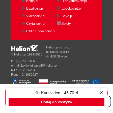
Editio.pl
DlaBystrzakow.pl
Bezdroza.pl
Ebookpoint.pl
Videopoint.pl
Beya.pl
Czytalisek.pl
Sploty
Biblio.Ebookpoint.pl
Helion.pl sp. z o.o.
ul. Kościuszki 1c
© Helion.pl 1991-2026
44-100 Gliwice
tel. (32) 230-98-63
e-mail:
[wyświetl email]@helion.pl
NIP: 6312636254
Regon: 241989027
Kurs video
46,70 zł
Designed with ♥ by
Tonik.pl
Dodaj do koszyka
Pełna wersja strony »