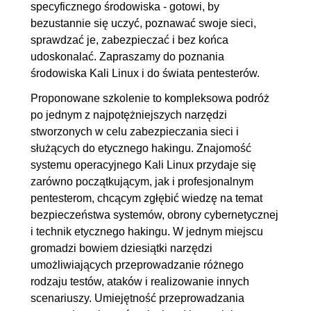
1.11. Ustawienia Secure Shell
00:08:14
specyficznego środowiska - gotowi, by
bezustannie się uczyć, poznawać swoje sieci,
(SSH). Komunikacja z i do Kali
sprawdzać je, zabezpieczać i bez końca
Linux
udoskonalać. Zapraszamy do poznania
1.12. Ustawienia terminala w
OGLĄDAJ »
środowiska Kali Linux i do świata pentesterów.
Kali
00:02:27
Proponowane szkolenie to kompleksowa podróż
1.13. Tworzenie nowego usera
00:09:41
po jednym z najpotężniejszych narzędzi
1.14. Wyświetlanie i
00:08:04
stworzonych w celu zabezpieczania sieci i
służących do etycznego hakingu. Znajomość
zarządzanie procesami
systemu operacyjnego Kali Linux przydaje się
systemowymi
zarówno początkującym, jak i profesjonalnym
1.15. Struktura i pliki w Kali
00:03:09
pentesterom, chcącym zgłębić wiedzę na temat
Linux
bezpieczeństwa systemów, obrony cybernetycznej
i technik etycznego hakingu. W jednym miejscu
1.16. Kopiowane i przesuwanie
00:08:27
gromadzi bowiem dziesiątki narzędzi
pliku oraz nadawanie
umożliwiających przeprowadzanie różnego
uprawnień
rodzaju testów, ataków i realizowanie innych
1.17. Komenda CAT i łączenie
00:05:08
scenariuszy. Umiejętność przeprowadzania