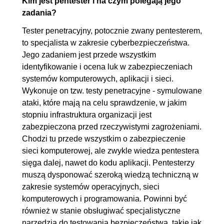
Kim jest pentester i na czym polegają jego
1.27. Polecenie ping oraz inne
00:05:03
zadania?
najczęściej stosowane
Tester penetracyjny, potocznie zwany pentesterem,
polecenia testujące cz. 1
to specjalista w zakresie cyberbezpieczeństwa.
1.28. Polecenie ping oraz inne
00:07:54
Jego zadaniem jest przede wszystkim
najczęściej stosowane
identyfikowanie i ocena luk w zabezpieczeniach
systemów komputerowych, aplikacji i sieci.
polecenia testujące cz. 2
Wykonuje on tzw. testy penetracyjne - symulowane
1.29. Polecenie ping oraz inne
00:15:21
ataki, które mają na celu sprawdzenie, w jakim
najczęściej stosowane
stopniu infrastruktura organizacji jest
polecenia testujące cz. 3
zabezpieczona przed rzeczywistymi zagrożeniami.
Chodzi tu przede wszystkim o zabezpieczenie
1.30. Łamanie hasła 7zip za
00:09:29
sieci komputerowej, ale zwykle wiedza pentestera
pomocą programu John the
sięga dalej, nawet do kodu aplikacji. Pentesterzy
Ripper
muszą dysponować szeroką wiedzą techniczną w
1.31. Generowanie haseł za
00:05:32
zakresie systemów operacyjnych, sieci
komputerowych i programowania. Powinni być
pomocą Crunch
również w stanie obsługiwać specjalistyczne
1.32. Generowanie słowników
00:06:05
narzędzia do testowania bezpieczeństwa, takie jak