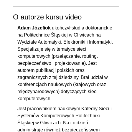
procedury, audyt
dla zarządów, IT i
2.11. Fałszowanie tablicy ARP
00:10:33
compliance
O autorze kursu video
za pomocą arpspoof
2.12. Nasłuchiwanie żądań
00:02:23
Adam Józefiok
ukończył studia doktoranckie
na Politechnice Śląskiej w Gliwicach na
HTTP za pomocą urlsnarf
Wydziale Automatyki, Elektroniki i Informatyki.
2.13. Szybka analiza pakietów
00:05:52
Specjalizuje się w tematyce sieci
za pomocą tshark
komputerowych (przełączanie, routing,
2.14. Działanie grep i tshark
00:06:04
bezpieczeństwo i projektowanie). Jest
autorem publikacji polskich oraz
podczas analizy
zagranicznych z tej dziedziny. Brał udział w
przechwyconych danych
konferencjach naukowych (krajowych oraz
2.15. Narzędzie Nmap -
00:10:54
międzynarodowych) dotyczących sieci
wprowadzenie i proste
komputerowych.
komendy
Jest pracownikiem naukowym Katedry Sieci i
2.16. Wykorzystanie narzędzia
00:10:33
Systemów Komputerowych Politechniki
Śląskiej w Gliwicach. Na co dzień
Nmap w systemie Kali Linux cz.
administruje również bezpieczeństwem