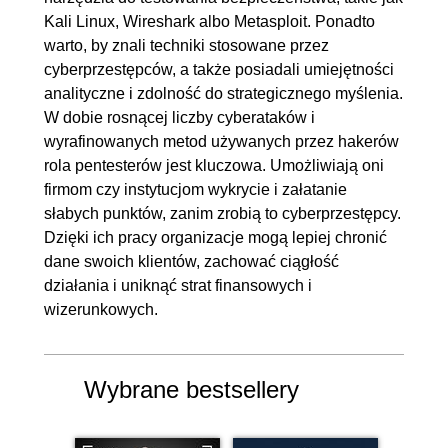
na podstawie stron WWW
Kali Linux, Wireshark albo Metasploit. Ponadto
1.33. Generowanie słownika z
00:09:20
warto, by znali techniki stosowane przez
cyberprzestępców, a także posiadali umiejętności
ogólnodostępnych informacji
analityczne i zdolność do strategicznego myślenia.
1.34. Bezpieczna przeglądarka
00:04:23
W dobie rosnącej liczby cyberataków i
i wyszukiwarka treści
wyrafinowanych metod używanych przez hakerów
1.35. Zakończenie rozdziału
00:02:00
rola pentesterów jest kluczowa. Umożliwiają oni
firmom czy instytucjom wykrycie i załatanie
2. Podstawowe narzędzia Kali Linux
03:14:45
słabych punktów, zanim zrobią to cyberprzestępcy.
2.1. Narzędzie Hping3 -
00:08:56
Dzięki ich pracy organizacje mogą lepiej chronić
dane swoich klientów, zachować ciągłość
wprowadzenie
działania i uniknąć strat finansowych i
2.2. Wprowadzenie do
00:06:22
wizerunkowych.
Wiresharka
2.3. TCP 3-Way Handshake
00:06:03
Wybrane bestsellery
widoczny w programie
Wireshark
2.4. Narzędzie Hping3 -
00:07:58