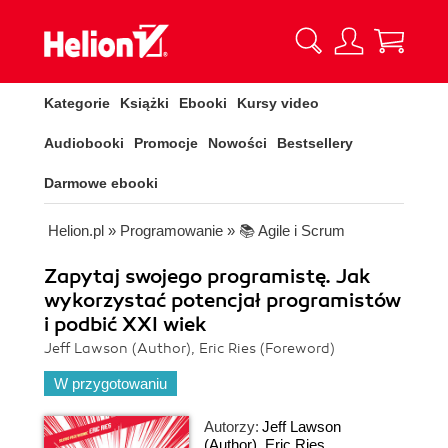
Kategorie
Książki
Ebooki
Kursy video
Audiobooki
Promocje
Nowości
Bestsellery
Darmowe ebooki
Helion.pl
»
Programowanie
»
📚 Agile i Scrum
Zapytaj swojego programistę. Jak
wykorzystać potencjał programistów
i podbić XXI wiek
Jeff Lawson (Author), Eric Ries (Foreword)
W przygotowaniu
Autorzy:
Jeff Lawson
(Author)
,
Eric Ries