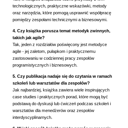
technologicznych, praktyczne wskazówki, metody
Mistrzostwo
oraz narzędzia, które pomogą usprawnić współpracę
Cel
pomiędzy zespołami technicznymi a biznesowymi.
Rekrutacja
Wynagrodzenie
4. Czy książka porusza temat metodyk zwinnych,
Część III. Sukces Twoich programistów
takich jak agile?
Rozdział 7. Tworzenie otwartego środowiska nauki
Tak, jeden z rozdziałów poświęcony jest metodyce
Otwarte przeglądy projektu
agile - jej zaletom, pułapkom i praktycznemu
Metoda sokratyczna
zastosowaniu w codziennej pracy zespołów
Post mortem bez obwiniania
programistycznych i biznesowych.
Głęboka woda
Nauka przez działanie
5. Czy publikacja nadaje się do czytania w ramach
Inkubator talentu jako zaleta rekrutacyjna
szkoleń lub warsztatów dla zespołów?
Wyobraź sobie alternatywę
Jak najbardziej, książka zawiera wiele inspirujących
Rozdział 8. Małe zespoły i jednowątkowi liderzy
case studies i praktycznych porad, które mogą być
Początki dwóch pizz
podstawą do dyskusji lub ćwiczeń podczas szkoleń i
Zespoły na tuzin bajgli
warsztatów dla menedżerów oraz zespołów
Klient, misja, wskaźniki
interdyscyplinarnych.
Mitoza