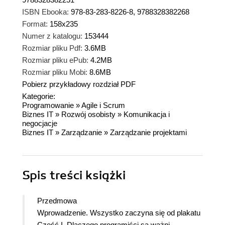
ISBN Ebooka:
978-83-283-8226-8, 9788328382268
Format:
158x235
Numer z katalogu:
153444
Rozmiar pliku Pdf:
3.6MB
Rozmiar pliku ePub:
4.2MB
Rozmiar pliku Mobi:
8.6MB
Pobierz przykładowy rozdział PDF
Kategorie:
Programowanie
»
Agile i Scrum
Biznes IT
»
Rozwój osobisty
»
Komunikacja i
negocjacje
Biznes IT
»
Zarządzanie
»
Zarządzanie projektami
Spis treści
książki
Przedmowa
Wprowadzenie. Wszystko zaczyna się od plakatu
Część I. Dlaczego programiści są ważni