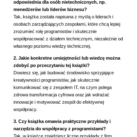
odpowiednia dla osób nietechnicznych, np.
wstępnym innowacji
menedżerów lub liderów biznesu?
Każdy wielki pomysł zaczyna się od drobnej
Tak, książka została napisana z myślą o liderach i
refleksji
osobach zarządzających zespołami, które chcą lepiej
Im więcej eksperymentów, tym lepiej
zrozumieć rolę programistów i skutecznie
Przerost
współpracować z działem technicznym, niezależnie od
Wielki sukces, porażka na całej linii i
własnego poziomu wiedzy technicznej.
wszystko pomiędzy
Kiedy zakręcić kurek? Zapytaj swojego
2. Jakie konkretne umiejętności lub wiedzę można
programistę
zdobyć po przeczytaniu tej książki?
Nie pokochasz porażek, ale będziesz
Dowiesz się, jak budować środowisko sprzyjające
tolerował proces
kreatywności programistów, jak skutecznie
Jak odnieść porażkę i nie zawieść klientów
komunikować się z zespołem IT, na czym polega
Idź na całość
zdrowa transformacja cyfrowa oraz jak wdrażać
Rozdział 6. Rekrutowanie i zatrudnianie
innowacje i motywować zespół do efektywnej
programistów
współpracy.
Zatrudnij świetnego lidera reszta przyjdzie za
3. Czy książka omawia praktyczne przykłady i
nim
narzędzia do współpracy z programistami?
Autonomia, mistrzostwa i cel
Tak, w książce znajdziesz liczne przykłady z firm
Autonomia