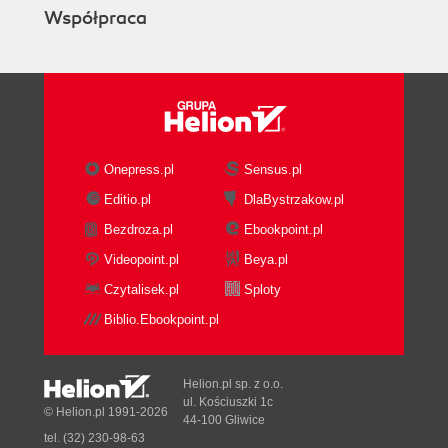
Współpraca
Fałszywa dychotomia: szybko kontra dobrze
Działaj szybko i dubluj pracę
Przełknij gorzką pigułkę
Epilog
Podziękowania
O autorze
Onepress.pl
Sensus.pl
Editio.pl
DlaBystrzakow.pl
Bezdroza.pl
Ebookpoint.pl
Videopoint.pl
Beya.pl
Czytalisek.pl
Sploty
Biblio.Ebookpoint.pl
Helion.pl sp. z o.o.
ul. Kościuszki 1c
© Helion.pl 1991-2026
44-100 Gliwice
tel. (32) 230-98-63