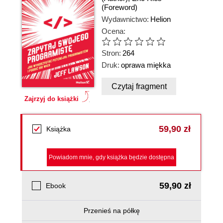
(Foreword)
Wydawnictwo:
Helion
Ocena:
Stron:
264
Druk:
oprawa miękka
Czytaj fragment
Zajrzyj do książki
59,90 zł
Książka
Powiadom mnie, gdy książka będzie dostępna
59,90 zł
Ebook
Przenieś na półkę