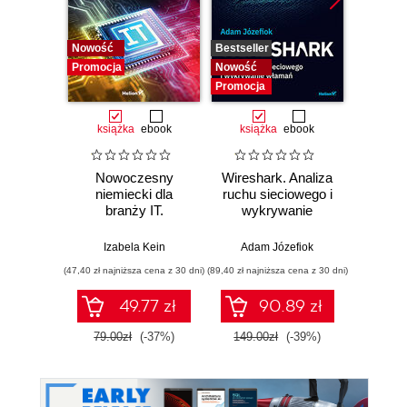
Nowość
Bestseller
Nowość
Promocja
Nowość
Promocj
Promocja
książka
ebook
książka
ebook
ksią
Nowoczesny
Wireshark. Analiza
Bill G
niemiecki dla
ruchu sieciowego i
Władza
branży IT.
wykrywanie
O w
Praktyczne
włamań
biznes
przykłady i
n
Izabela Kein
Adam Józefiok
Anup
ćwiczenia
(47,40 zł najniższa cena z 30 dni)
(89,40 zł najniższa cena z 30 dni)
(35,94 zł naj
49.77 zł
90.89 zł
79.00zł
(-37%)
149.00zł
(-39%)
59.9