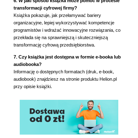
6. W jaki sposób książka może pomóc w procesie
Jednowątkowi liderzy i sprawne
transformacji cyfrowej firmy?
podejmowanie decyzji
Książka pokazuje, jak przełamywać bariery
Błąd lepszej współpracy
organizacyjne, lepiej wykorzystywać kompetencje
Stripe Atlas: zbuduj zespół, który jest jednym
programistów i wdrażać innowacyjne rozwiązania, co
mózgiem
przekłada się na sprawniejszą i skuteczniejszą
Rozdział 9. Buty klienta
transformację cyfrową przedsiębiorstwa.
Przechadzka w butach klienta
Bunq
7. Czy książka jest dostępna w formie e-booka lub
Niech Cię widzą
audiobooka?
Zacznij od notki prasowej
Informację o dostępnych formatach (druk, e-book,
Drzwi zamiast ścian
audiobook) znajdziesz na stronie produktu Helion.pl
Rozdział 10. Odmitologizowanie metodyki agile
przy opisie książki.
Dlaczego metodyka agile?
Podstawy podejścia zwinnego
Przewidywanie zmiany
Porcjowanie pracy
Ścisła współpraca między biznesem i
programistami
Tak wiele pytań