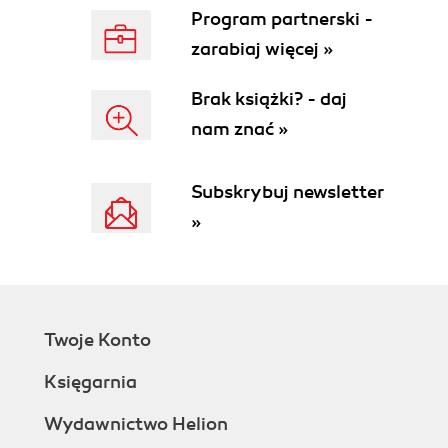
Dlaczego nie jesteś w stanie powiedzieć,
Program partnerski -
kiedy produkt zostanie wydany i z jakimi
zarabiaj więcej »
funkcjonalnościami?
Czemu nie można po prostu
Brak książki? - daj
zaangażować więcej programistów?
nam znać »
Pułapki metodyki agile
Wszystko z umiarem
Rozdział 11. Inwestuj w infrastrukturę
Subskrybuj newsletter
Bóle porodowe infrastruktury
»
Zasady Jasona
Ubita droga
Wybierz swój język
Samoobsługa
Opcjonalna złożoność
Twoje Konto
Działaj z empatią, ale nadawaj priorytety
bez litości
Księgarnia
Kompozycja zamiast mozaiki
Wydawnictwo Helion
Platformy oprogramowanie, które robi
oprogramowanie