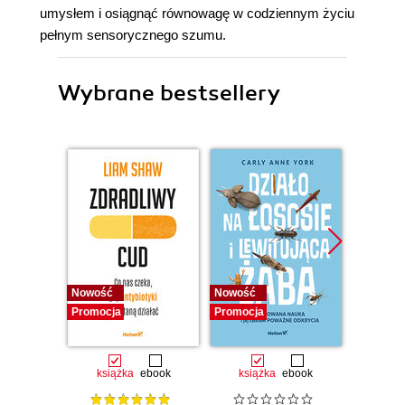
umysłem i osiągnąć równowagę w codziennym życiu
pełnym sensorycznego szumu.
Wybrane bestsellery
Nowość
Nowość
Nowość
Promocja
Promocja
Promocj
książka
ebook
książka
ebook
ksią