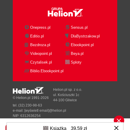
Onepress.pl
Sensus.pl
Editio.pl
DlaBystrzakow.pl
Bezdroza.pl
Ebookpoint.pl
Videopoint.pl
Beya.pl
Czytalisek.pl
Sploty
Biblio.Ebookpoint.pl
Helion.pl sp. z o.o.
ul. Kościuszki 1c
© Helion.pl 1991-2026
44-100 Gliwice
tel. (32) 230-98-63
e-mail:
[wyświetl email]@helion.pl
NIP: 6312636254
Regon: 241989027
Książka
39,59 zł
Designed with ♥ by
Tonik.pl