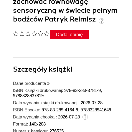
zachować równowagę
sensoryczną w świecie pełnym
bodźców Patryk Reimisz
Dodaj opinię
Szczegóły
książki
Dane producenta
»
ISBN Książki drukowanej:
978-83-289-3781-9,
9788328937819
Data wydania książki drukowanej :
2026-07-28
ISBN Ebooka:
978-83-289-4164-9, 9788328941649
Data wydania ebooka :
2026-07-28
Format:
140x208
Numer z katalogu:
276535