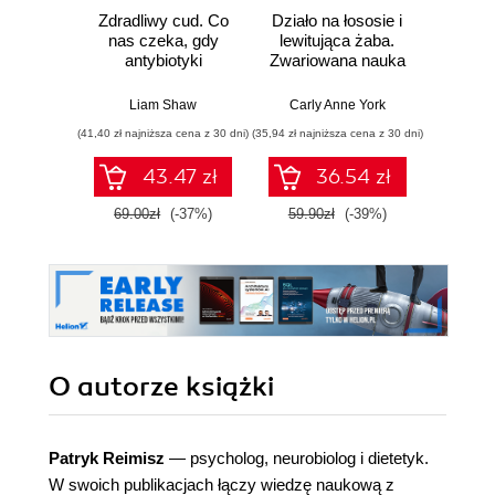
Zdradliwy cud. Co
Działo na łososie i
Pierwi
nas czeka, gdy
lewitująca żaba.
Skło
antybiotyki
Zwariowana nauka
Curie
przestaną działać
i jej całkiem
radu oś
poważne odkrycia
kob
Liam Shaw
Carly Anne York
Da
świe
(41,40 zł najniższa cena z 30 dni)
(35,94 zł najniższa cena z 30 dni)
(35,94 zł naj
43.47 zł
36.54 zł
69.00zł
(-37%)
59.90zł
(-39%)
59.9
O autorze
książki
Patryk Reimisz
― psycholog, neurobiolog i dietetyk.
W swoich publikacjach łączy wiedzę naukową z