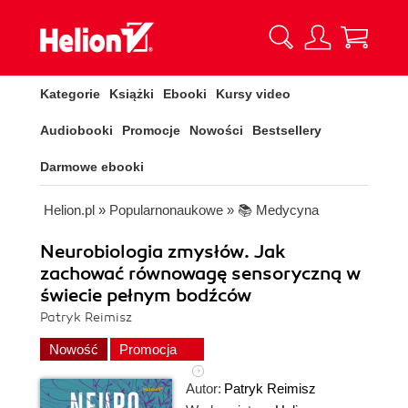
Kategorie
Książki
Ebooki
Kursy video
Audiobooki
Promocje
Nowości
Bestsellery
Darmowe ebooki
Helion.pl
»
Popularnonaukowe
»
📚 Medycyna
Neurobiologia zmysłów. Jak
zachować równowagę sensoryczną w
świecie pełnym bodźców
Patryk Reimisz
Nowość
Promocja
Autor:
Patryk Reimisz