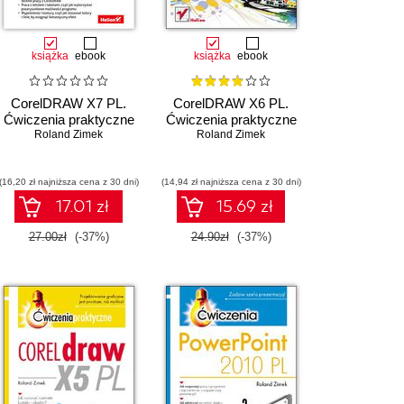
książka
ebook
książka
ebook
CorelDRAW X7 PL.
CorelDRAW X6 PL.
Ćwiczenia praktyczne
Ćwiczenia praktyczne
Roland Zimek
Roland Zimek
(16,20 zł najniższa cena z 30 dni)
(14,94 zł najniższa cena z 30 dni)
17.01 zł
15.69 zł
27.00zł
(-37%)
24.90zł
(-37%)