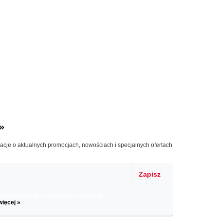
»
macje o aktualnych promocjach, nowościach i specjalnych ofertach
Zapisz
il informacje o zniżkach, promocjach
więcej »