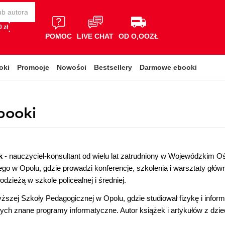
 zł
POMOC
LIVE CHAT
OD O,OOZŁ
oki
Promocje
Nowości
Bestsellery
Darmowe ebooki
booki
k
- nauczyciel-konsultant od wielu lat zatrudniony w Wojewódzkim O
ego w Opolu, gdzie prowadzi konferencje, szkolenia i warsztaty główn
dzieżą w szkole policealnej i średniej.
szej Szkoły Pedagogicznej w Opolu, gdzie studiował fizykę i infor
ych znane programy informatyczne. Autor książek i artykułów z dzied