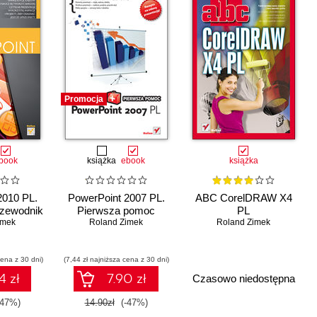
Promocja
book
książka
ebook
książka
2010 PL.
PowerPoint 2007 PL.
ABC CorelDRAW X4
rzewodnik
Pierwsza pomoc
PL
imek
Roland Zimek
Roland Zimek
cena z 30 dni)
(7,44 zł najniższa cena z 30 dni)
4 zł
7.90 zł
Czasowo niedostępna
-47%)
14.90zł
(-47%)