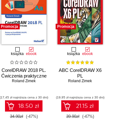
Promocja
Promocja
książka
ebook
książka
ebook
CorelDRAW 2018 PL.
ABC CorelDRAW X6
Ćwiczenia praktyczne
PL
Roland Zimek
Roland Zimek
(17,45 zł najniższa cena z 30 dni)
(19,95 zł najniższa cena z 30 dni)
18.50 zł
21.15 zł
34.90zł
(-47%)
39.90zł
(-47%)