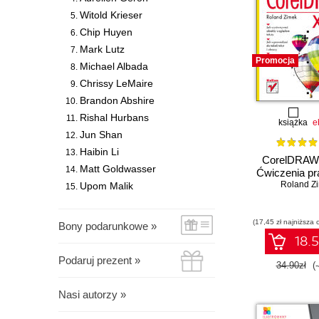
Witold Krieser
Chip Huyen
Mark Lutz
Promocja
Michael Albada
Chrissy LeMaire
Brandon Abshire
Rishal Hurbans
książka
e
Jun Shan
Haibin Li
CorelDRAW 
Matt Goldwasser
Ćwiczenia pr
Roland Z
Upom Malik
(17,45 zł najniższa 
Bony podarunkowe »
18.5
Podaruj prezent »
34.90zł
(
Nasi autorzy »