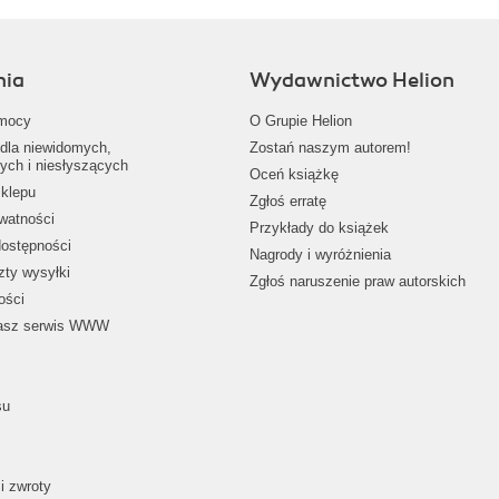
nia
Wydawnictwo Helion
mocy
O Grupie Helion
dla niewidomych,
Zostań naszym autorem!
ych i niesłyszących
Oceń książkę
klepu
Zgłoś erratę
ywatności
Przykłady do książek
dostępności
Nagrody i wyróżnienia
zty wysyłki
Zgłoś naruszenie praw autorskich
ości
nasz serwis WWW
su
i zwroty