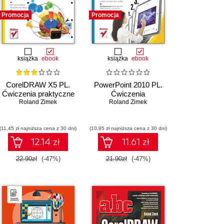
Promocja
Promocja
książka
ebook
książka
ebook
CorelDRAW X5 PL.
PowerPoint 2010 PL.
Ćwiczenia praktyczne
Ćwiczenia
Roland Zimek
Roland Zimek
(11,45 zł najniższa cena z 30 dni)
(10,95 zł najniższa cena z 30 dni)
12.14 zł
11.61 zł
22.90zł
(-47%)
21.90zł
(-47%)