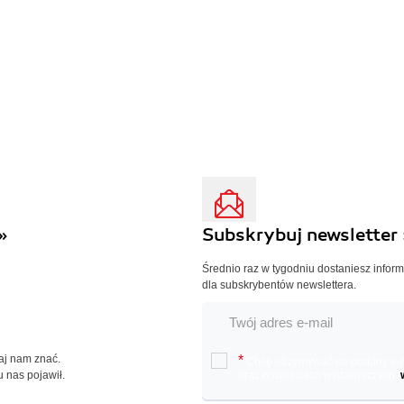
»
Subskrybuj newsletter 
Średnio raz w tygodniu dostaniesz infor
dla subskrybentów newslettera.
Daj nam znać.
*
Chcę otrzymywać na podany e-ma
u nas pojawił.
oraz nowościach wydawniczych.