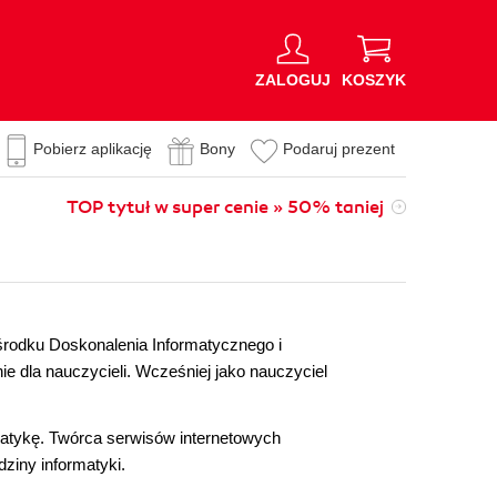
ZALOGUJ
KOSZYK
Pobierz aplikację
Bony
Podaruj prezent
TOP tytuł w super cenie » 50% taniej
środku Doskonalenia Informatycznego i
ie dla nauczycieli. Wcześniej jako nauczyciel
matykę. Twórca serwisów internetowych
ziny informatyki.