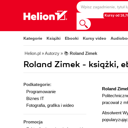
Kursy od 16,70
Kategorie
Książki
Ebooki
Kursy video
Audiobo
Helion.pl
» Autorzy
» 📚
Roland Zimek
Roland Zimek - książki, e
Podkategorie:
Roland Zime
Programowanie
Politechniczn
Biznes IT
pracował z mło
Fotografia, grafika i wideo
Absolwent Wyż
popularyzując
Promocja