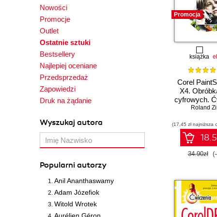
Nowości
Promocja
Promocje
Outlet
Ostatnie sztuki
Bestsellery
książka
e
Najlepiej oceniane
Przedsprzedaż
Corel Paint
Zapowiedzi
X4. Obróbk
cyfrowych. Ć
Druk na żądanie
Roland Z
praktyc
Wyszukaj autora
(17,45 zł najniższa 
18.5
34.90zł
(
Popularni autorzy
Anil Ananthaswamy
Adam Józefiok
Witold Wrotek
Aurélien Géron