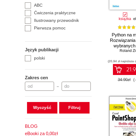
ABC
Ćwiczenia praktyczne
książka
e
Ilustrowany przewodnik
Pierwsza pomoc
Python na m
Rozwiązania 
wybranych
Język publikacji
programist
Roland Z
polski
(20,94 zł najniższa 
21.9
Zakres cen
34.90zł
(
–
Wyczyść
BLOG
eBooki za 0,00zł