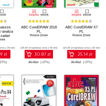
book
książka
ebook
książka
ebook
aturze.
ABC CorelDRAW 2018
ABC CorelDRAW X7
i analiza
PL
PL
 zadań
Roland Zimek
Roland Zimek
ycznych
imek
cena z 30 dni)
(29,40 zł najniższa cena z 30 dni)
(23,94 zł najniższa cena z 30 dni)
9 zł
30.87 zł
25.14 zł
-37%)
49.00zł
(-37%)
39.90zł
(-37%)