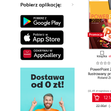
Pobierz aplikację:
Promocja
książka
e
PowerPoint 
Ilustrowany p
Roland Z
(11,45 zł najniższa 
12.1
22.90zł
(