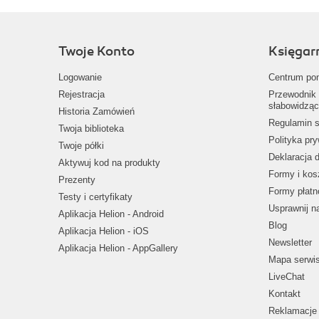
Twoje Konto
Księgar
Logowanie
Centrum po
Rejestracja
Przewodnik 
słabowidząc
Historia Zamówień
Regulamin s
Twoja biblioteka
Polityka pr
Twoje półki
Deklaracja 
Aktywuj kod na produkty
Formy i kos
Prezenty
Formy płatn
Testy i certyfikaty
Usprawnij 
Aplikacja Helion - Android
Blog
Aplikacja Helion - iOS
Newsletter
Aplikacja Helion - AppGallery
Mapa serwi
LiveChat
Kontakt
Reklamacje 