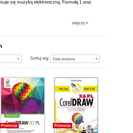
esuje się muzyką elektroniczną, Formułą 1 oraz
więcej »
n
Data wydania
Sortuj wg:
Data wydania
Promocja
Promocja