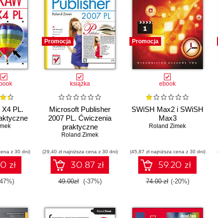
Promocja
Promocja
book
książka
ebook
X4 PL.
Microsoft Publisher
SWiSH Max2 i SWiSH
aktyczne
2007 PL. Ćwiczenia
Max3
imek
praktyczne
Roland Zimek
Roland Zimek
cena z 30 dni)
(29,40 zł najniższa cena z 30 dni)
(45,87 zł najniższa cena z 30 dni)
0 zł
30.87 zł
59.20 zł
-47%)
49.00zł
(-37%)
74.00 zł
(-20%)