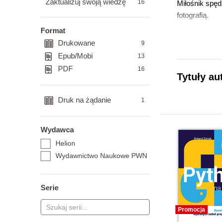
Zaktualizuj swoją wiedzę
16
Miłośnik spęd
fotografią.
Format
Drukowane
9
Epub/Mobi
13
PDF
16
Tytuły au
Druk na żądanie
1
Wydawca
Helion
Wydawnictwo Naukowe PWN
Serie
Promocja