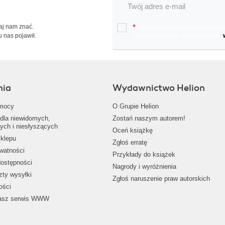
Daj nam znać.
*
Chcę otrzymywać na podany e-ma
u nas pojawił.
oraz nowościach wydawniczych.
nia
Wydawnictwo Helion
mocy
O Grupie Helion
dla niewidomych,
Zostań naszym autorem!
ych i niesłyszących
Oceń książkę
klepu
Zgłoś erratę
ywatności
Przykłady do książek
dostępności
Nagrody i wyróżnienia
zty wysyłki
Zgłoś naruszenie praw autorskich
ości
nasz serwis WWW