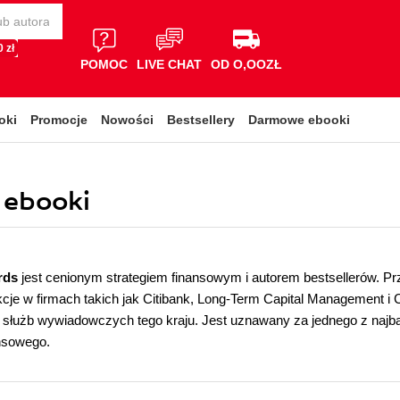
 zł
POMOC
LIVE CHAT
OD O,OOZŁ
oki
Promocje
Nowości
Bestsellery
Darmowe ebooki
 ebooki
rds
jest cenionym strategiem finansowym i autorem bestsellerów. Prze
cje w firmach takich jak Citibank, Long-Term Capital Management i
służb wywiadowczych tego kraju. Jest uznawany za jednego z najba
nsowego.