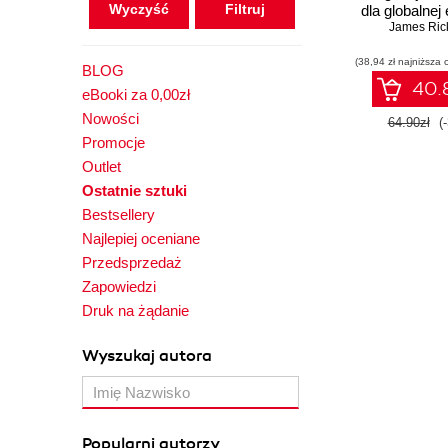
Wyczyść
dla globalnej
James Ric
(38,94 zł najniższa 
BLOG
40.8
eBooki za 0,00zł
Nowości
64.90zł
(
Promocje
Outlet
Ostatnie sztuki
Bestsellery
Najlepiej oceniane
Przedsprzedaż
Zapowiedzi
Druk na żądanie
Wyszukaj autora
Popularni autorzy