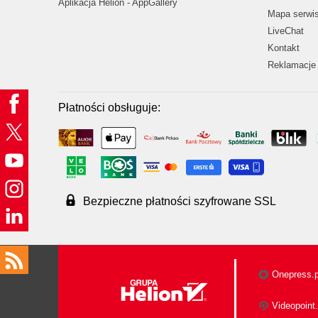
Aplikacja Helion - AppGallery
Mapa serwi
LiveChat
Kontakt
Reklamacje 
Płatności obsługuje:
Bezpieczne płatności szyfrowane SSL
Onepress.p
Videopoint.