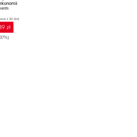
 ekonomii
kards
cena z 30 dni)
9 zł
-37%)