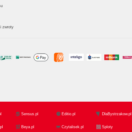
su
i zwroty
l
Sensus.pl
Editio.pl
DlaBystrzakow.pl
pl
Beya.pl
Czytalisek.pl
Sploty