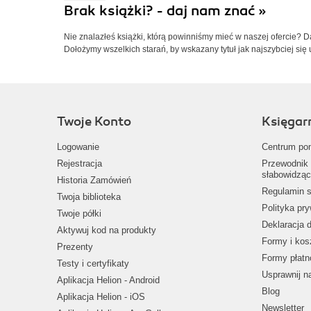
Brak książki? - daj nam znać »
Nie znalazłeś książki, którą powinniśmy mieć w naszej ofercie? 
Dołożymy wszelkich starań, by wskazany tytuł jak najszybciej się 
Twoje Konto
Księgar
Logowanie
Centrum po
Rejestracja
Przewodnik 
słabowidząc
Historia Zamówień
Regulamin s
Twoja biblioteka
Polityka pr
Twoje półki
Deklaracja 
Aktywuj kod na produkty
Formy i kos
Prezenty
Formy płatn
Testy i certyfikaty
Usprawnij 
Aplikacja Helion - Android
Blog
Aplikacja Helion - iOS
Newsletter