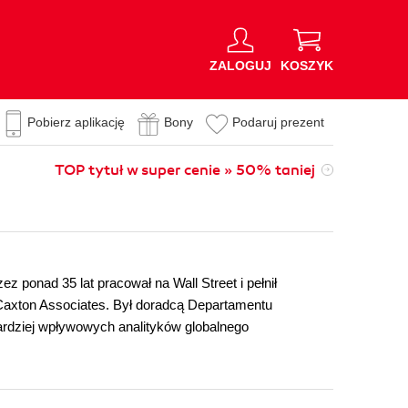
ZALOGUJ
KOSZYK
Pobierz aplikację
Bony
Podaruj prezent
TOP tytuł w super cenie » 50% taniej
z ponad 35 lat pracował na Wall Street i pełnił
 Caxton Associates. Był doradcą Departamentu
rdziej wpływowych analityków globalnego