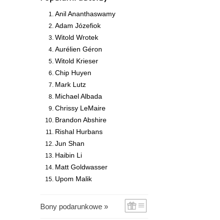
Anil Ananthaswamy
Adam Józefiok
Witold Wrotek
Aurélien Géron
Witold Krieser
Chip Huyen
Mark Lutz
Michael Albada
Chrissy LeMaire
Brandon Abshire
Rishal Hurbans
Jun Shan
Haibin Li
Matt Goldwasser
Upom Malik
Bony podarunkowe »