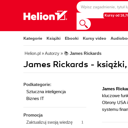
Kursy od 16,70
Kategorie
Książki
Ebooki
Kursy video
Audiobo
Helion.pl
» Autorzy
» 📚
James Rickards
James Rickards - książki,
Podkategorie:
James Ricka
Sztuczna inteligencja
kluczowe funk
Biznes IT
Obrony USA i 
systemu fina
Promocja
Zaktualizuj swoją wiedzę
1