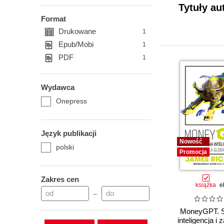
Tytuły au
Format
Drukowane
1
Epub/Mobi
1
PDF
1
Wydawca
Onepress
Język publikacji
Nowość
polski
Promocja
Zakres cen
książka
e
–
MoneyGPT. S
inteligencja i 