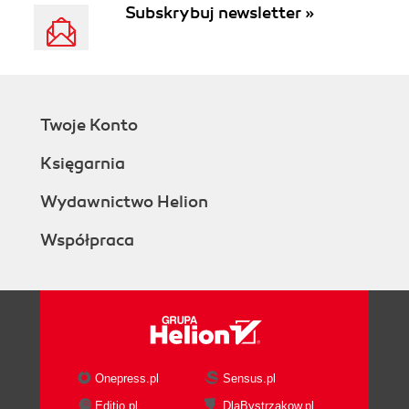
Subskrybuj newsletter »
Twoje Konto
Księgarnia
Wydawnictwo Helion
Współpraca
Onepress.pl
Sensus.pl
Editio.pl
DlaBystrzakow.pl