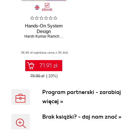
ebook
Hands-On System
Design
Harsh Kumar Ramchandani
(36,90 zł najniższa cena z 30 dni)
71.91 zł
79.90 zł
(-10%)
Program partnerski - zarabiaj
więcej »
Brak książki? - daj nam znać »