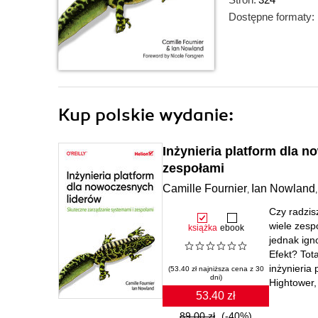
Dostępne formaty:
Kup polskie wydanie:
Inżynieria platform dla 
zespołami
Camille Fournier
Ian Nowland
,
Czy radzis
wiele zesp
książka
ebook
jednak ign
Efekt? Tot
inżynieria 
(53.40 zł najniższa cena z 30
dni)
Hightower, 
53.40 zł
89.00 zł
(-40%)