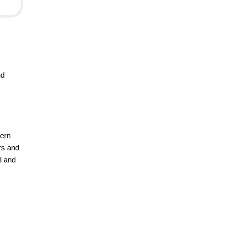
ud
dern
ers and
l and