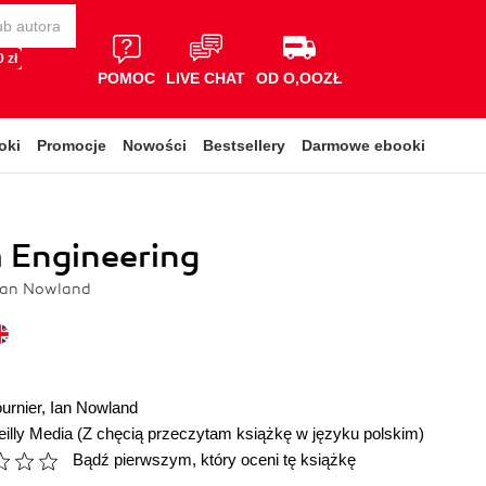
 zł
POMOC
LIVE CHAT
OD O,OOZŁ
oki
Promocje
Nowości
Bestsellery
Darmowe ebooki
 Engineering
 Ian Nowland
urnier
,
Ian Nowland
illy Media
(Z chęcią przeczytam książkę w języku polskim)
Bądź pierwszym, który oceni tę książkę