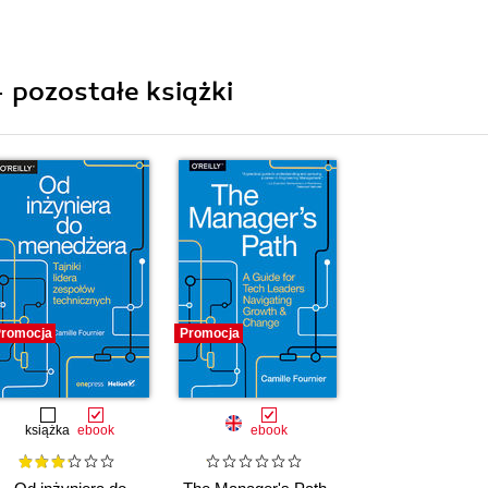
- pozostałe książki
romocja
Promocja
książka
ebook
ebook