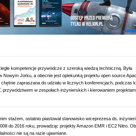
zległe kompetencje przywódcze z szeroką wiedzą techniczną. Była
w Nowym Jorku, a obecnie jest opiekunką projektu open source Apa
st chętnie zapraszana do udziału w licznych konferencjach, podczas 
IT, przywództwem w zespołach inżynierskich i kierowaniem projektam
im stażem, ostatnio piastował stanowisko wiceprezesa ds. inżynieri
008 do 2016 roku, prowadząc projekty Amazon EMR i EC2 Nitro. Ob
alności nie są na razie ujawniane.