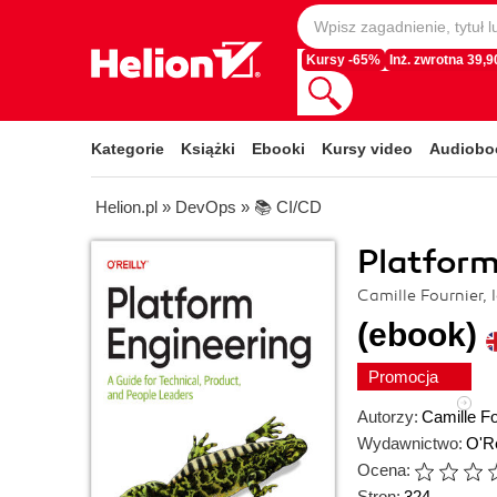
Kursy -65%
Inż. zwrotna 39,90
Kategorie
Książki
Ebooki
Kursy video
Audiobo
Helion.pl
»
DevOps
»
📚 CI/CD
Platform
Camille Fournier,
(ebook)
Promocja
Autorzy:
Camille Fo
Wydawnictwo:
O'Re
Ocena:
Stron:
324