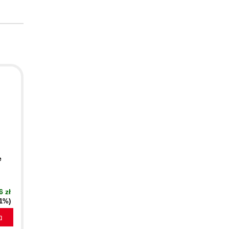
e
6 zł
21%)
a