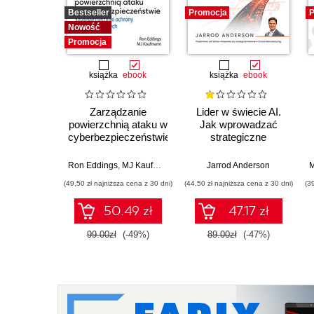
Bestseller
Promocja
P
Nowość
Promocja
książka
ebook
książka
ebook
Zarządzanie
Lider w świecie AI.
powierzchnią ataku w
Jak wprowadzać
cyberbezpieczeństwie.
strategiczne
Strategie i techniki
innowacje, rozwijać
ochrony zasobów
biznes i przewodzić
Ron Eddings
,
MJ Kaufmann
Jarrod Anderson
M
cyfrowych
zespołowi w erze
(49,50 zł najniższa cena z 30 dni)
(44,50 zł najniższa cena z 30 dni)
(3
sztucznej inteligencji
50.49 zł
47.17 zł
99.00zł
(-49%)
89.00zł
(-47%)