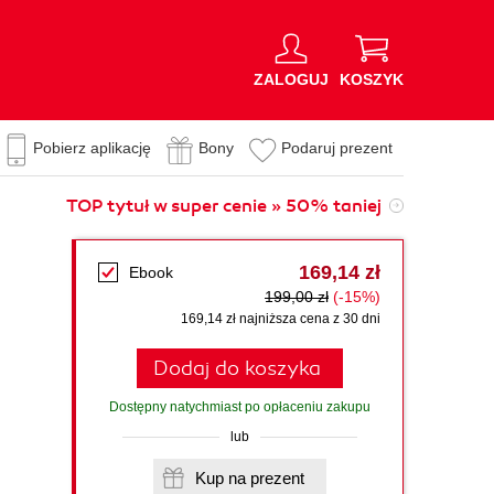
ZALOGUJ
KOSZYK
Pobierz aplikację
Bony
Podaruj prezent
TOP tytuł w super cenie » 50% taniej
169,14 zł
Ebook
199,00 zł
(-15%)
169,14 zł najniższa cena z 30 dni
Dodaj do koszyka
Dostępny natychmiast po opłaceniu zakupu
lub
Kup na prezent