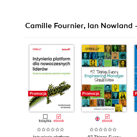
Camille Fournier, Ian Nowland 
Promocja
Promocja
P
książka
ebook
ebook