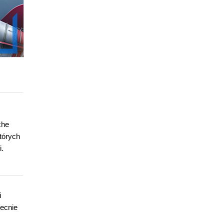
che
których
i.
i
ecnie