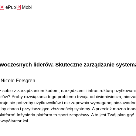
ePub
Mobi
nowoczesnych liderów. Skuteczne zarządzanie system
Nicole Forsgren
,
z sobie z zarządzaniem kodem, narzędziami i infrastrukturą użytkowan
ołów? Próby rozwiązania tego problemu trwają od ćwierćwiecza, nierz
oruje się potrzeby użytkowników i nie zapewnia wymaganej niezawodno
alny chaos i przytłaczające złożonością systemy. A przecież można inacz
platform! Inżynieria platform to sport zespołowy. A to jest Twój plan gry!
współautor ksi...