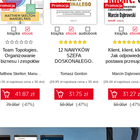
romocja
Promocja
Promocja
książka
ebook
książka
ebook
audiobook
książka
eboo
Team Topologies.
12 NAWYKÓW
Klient, klient, kl
Organizowanie
SZEFA
Jak odpowiedn
biznesu i zespołów
DOSKONAŁEGO.
postawa przesą
technologicznych dla
Jak zarządzać sobą,
sukcesie lub po
szybkiego przepływu
karierą i zespołem w
projektu
atthew Skelton
,
Manuel Pais
,
Ruth Malan
Tomasz Gordon
Marcin Dąbrows
pracy
czasach
9,50 zł najniższa cena z 30 dni)
(29,95 zł najniższa cena z 30 dni)
(29,49 zł najniższa cena 
hiperzmienności
41.87 zł
31.75 zł
31.27 z
79.00zł
(-47%)
59.90zł
(-47%)
59.00zł
(-47%