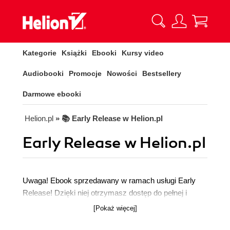
Kategorie
Książki
Ebooki
Kursy video
Audiobooki
Promocje
Nowości
Bestsellery
Darmowe ebooki
Helion.pl
» 📚 Early Release w Helion.pl
Early Release w Helion.pl
Uwaga! Ebook sprzedawany w ramach usługi Early
Release! Dzięki niej otrzymasz dostęp do pełnej i
ukończonej książki jeszcze przed jej oficjalną,
[Pokaż więcej]
ogólnopolską premierą rynkową. Co to oznacza?
Zyskujesz najnowszą wiedzę jako pierwszy na rynku,