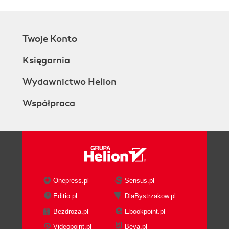
Twoje Konto
Księgarnia
Wydawnictwo Helion
Współpraca
Onepress.pl
Sensus.pl
Editio.pl
DlaBystrzakow.pl
Bezdroza.pl
Ebookpoint.pl
Videopoint.pl
Beya.pl