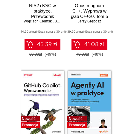
NIS2 i KSC w
Opus magnum
praktyce.
C++. Wyprawa w
Przewodnik
głąb C++20. Tom 5
Wojciech Ciemski
wdrożeniowy dla
,
Bartłomiej Wieczorek
Jerzy Grębosz
organizacji
(44,50 zł najniższa cena z 30 dni)
(39,50 zł najniższa cena z 30 dni)
45.39 zł
41.08 zł
89.00zł
(-49%)
79.00zł
(-48%)
Nowość
Nowość
Promocja
Promocja