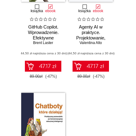
książka
ebook
książka
ebook
GitHub Copilot.
Agenty AI w
Wprowadzenie.
praktyce.
Efektywne
Projektowanie,
programowanie z
Brent Laster
wdrażanie i
Valentina Alto
asystentem AI
skalowanie
(44,50 zł najniższa cena z 30 dni)
(44,50 zł najniższa cena z 30 dni)
autonomicznych
systemów
47.17 zł
47.17 zł
89.00zł
(-47%)
89.00zł
(-47%)