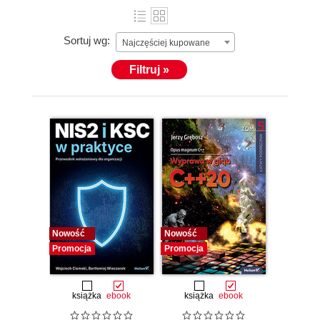
zanim tytuł trafi do szerokiej dystrybucji!
Sortuj wg:
Materiały udostępniane w ramach Early Release są w
Najczęściej kupowane
pełni zredagowane, sprawdzone pod kątem
Filtruj »
technologicznym i gotowe do czytania – od pierwszego
do ostatniego rozdziału. W przeciwieństwie do usługi
Early Access
, całą treść otrzymujesz natychmiast po
zakupie i nie musisz czekać na kolejne części.
Cieszysz się finalną wersją książki na długo przed
innymi.
Nowość
Nowość
Promocja
Promocja
książka
ebook
książka
ebook