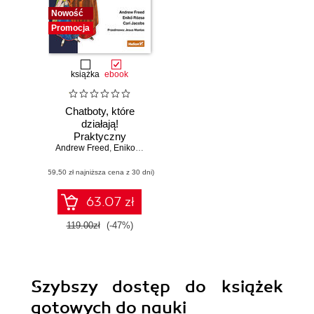
Nowość
Promocja
książka
ebook
Chatboty, które
działają!
Praktyczny
Andrew Freed
przewodnik po
,
Eniko Rozsa
,
Cari Jacobs
konwersacyjnej
(59,50 zł najniższa cena z 30 dni)
sztucznej
inteligencji
63.07 zł
119.00zł
(-47%)
Szybszy dostęp do książek
gotowych do nauki