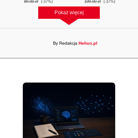
89.00 zł
(-37%)
199.00 zł
(-37%)
Pokaż więcej
By Redakcja
Helion.pl
ebook
książka
ebook
Wprowadzenie do
Wireshark. Analiza ruchu
Arduino, wyd. II
sieciowego i wykrywanie
włamań
o
Massimo Banzi
,
Michael
Adam Józefiok
Shiloh