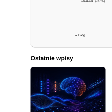
69.00 zł
(-37%)
« Blog
Ostatnie wpisy
książka
ebook
Deep Learning. Uczenie
głębokie z językiem
Python. Sztuczna
inteligencja i sieci
Valentino Zocca
,
Gianmari
neuronowe
Spacagna
,
Daniel Slater
,