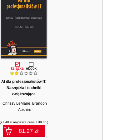
książka
ebook
AI dla profesjonalistów IT.
Narzędzia i techniki
zwiększające
produktywność
Chrissy LeMaire
,
Brandon
Abshire
(77,40 zł najniższa cena z 30 dni)
81.27 zł