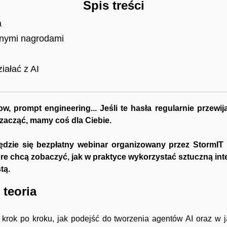
Spis treści
a
jnymi nagrodami
iałać z AI
w, prompt engineering... Jeśli te hasła regularnie przewij
 zacząć, mamy coś dla Ciebie.
ędzie się bezpłatny webinar organizowany przez StormI
tóre chcą zobaczyć, jak w praktyce wykorzystać sztuczną in
tą.
 teoria
rok po kroku, jak podejść do tworzenia agentów AI oraz w