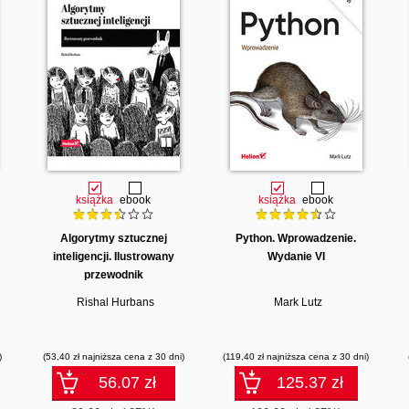
książka
ebook
książka
ebook
Algorytmy sztucznej
Python. Wprowadzenie.
inteligencji. Ilustrowany
Wydanie VI
przewodnik
Rishal Hurbans
Mark Lutz
)
(53,40 zł najniższa cena z 30 dni)
(119,40 zł najniższa cena z 30 dni)
56.07 zł
125.37 zł