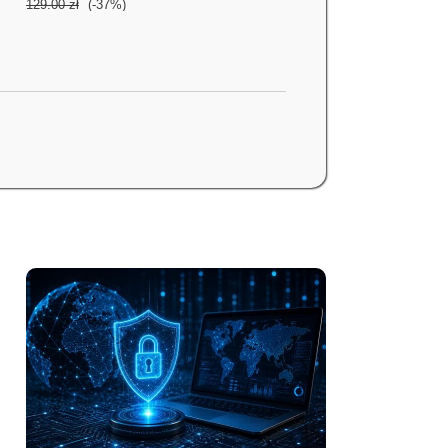
129.00 zł
(-37%)
książka
ebook
Aplikacje oparte na
agentach AI.
Projektowanie i
wdrażanie systemów
Michael Albada
wieloagentowych