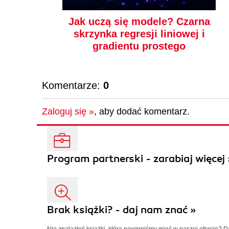
Peter Roelants
41.87 zł
Jak uczą się modele? Czarna
skrzynka regresji liniowej i
79.00zł
(-47%)
gradientu prostego
Komentarze:
0
Zaloguj się »
, aby dodać komentarz.
Program partnerski - zarabiaj więcej 
książka
ebook
Brak książki? - daj nam znać »
Jak projektować
systemy uczenia