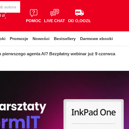
 zł
POMOC
LIVE CHAT
OD O,OOZŁ
oki
Promocje
Nowości
Bestsellery
Darmowe ebooki
 pierwszego agenta AI? Bezpłatny webinar już 9 czerwca