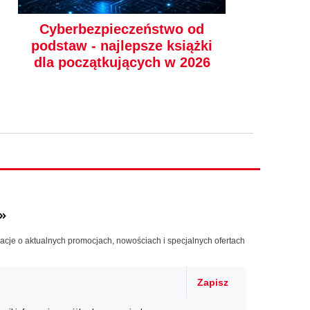
(49,50 zł najniższa cena z 30 dni)
Cyberbezpieczeństwo od
62.37 zł
podstaw - najlepsze książki
99.00 zł
(-37%)
dla początkujących w 2026
»
macje o aktualnych promocjach, nowościach i specjalnych ofertach
kurs
Zapisz
Cisco CCNA 200-301.
Kurs video. Podstawy