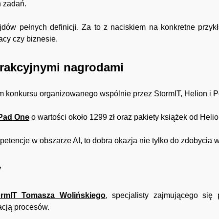
h zadań.
dów pełnych definicji. Za to z naciskiem na konkretne przykł
acy czy biznesie.
trakcyjnymi nagrodami
m konkursu organizowanego wspólnie przez StormIT, Helion i 
Pad One
o wartości około 1299 zł oraz pakiety książek od Helio
petencje w obszarze AI, to dobra okazja nie tylko do zdobycia 
y
ormIT Tomasza Wolińskiego
, specjalisty zajmującego się
zacją procesów.