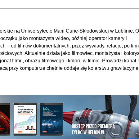
00
00
00
erskie na Uniwersytecie Marii Curie-Skłodowskiej w Lublinie. 
00
początku jako montażysta wideo, później operator kamery i
00
ch – od filmów dokumentalnych, przez wywiady, relacje, po film
00
ściowych. Aktualnie działa jako filmowiec, montażysta i kolorys
OGLĄDAJ »
00
nat filmu, obrazu filmowego i koloru w filmie. Prowadzi kanał 
acą przy komputerze chętnie oddaje się kolarstwu grawitacyjn
00
00
00
00:
00
00
00
00: