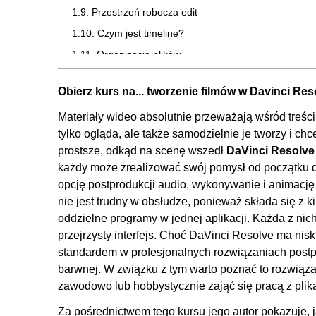
1.9. Przestrzeń robocza edit
1.10. Czym jest timeline?
1.11. Organizacja plików
2. Montaż i efekty wizualne
Obierz kurs na... tworzenie filmów w Davinci Res
2.1. Jak korzystać z kursu?
Materiały wideo absolutnie przeważają wśród treści
2.2. Przenoszenie plików na oś czasu
tylko ogląda, ale także samodzielnie je tworzy i chc
2.3. Zmiana położenia klipów
prostsze, odkąd na scenę wszedł
DaVinci Resolve
każdy może zrealizować swój pomysł od początku d
2.4. Poruszanie się po osi czasu
opcję postprodukcji audio, wykonywanie i animacj
2.5. Rozwiązanie problemów z płynnością
nie jest trudny w obsłudze, ponieważ składa się z k
2.6. Rozłączanie ścieżek
oddzielne programy w jednej aplikacji. Każda z nic
2.7. Cięcie
przejrzysty interfejs. Choć DaVinci Resolve ma niski
standardem w profesjonalnych rozwiązaniach postpro
2.8. Trymowanie
barwnej. W związku z tym warto poznać to rozwiąza
2.9. Dopasowanie tempa
zawodowo lub hobbystycznie zająć się pracą z plik
2.10. Zmiana rozmiaru wideo - inspector
Za pośrednictwem tego kursu jego autor pokazuje, j
2.11. Cropping - inspector