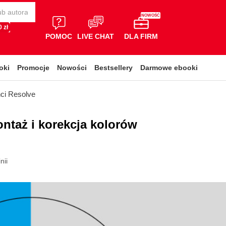
NOWOŚĆ
 zł
POMOC
LIVE CHAT
DLA FIRM
oki
Promocje
Nowości
Bestsellery
Darmowe ebooki
nci Resolve
ontaż i korekcja kolorów
nii