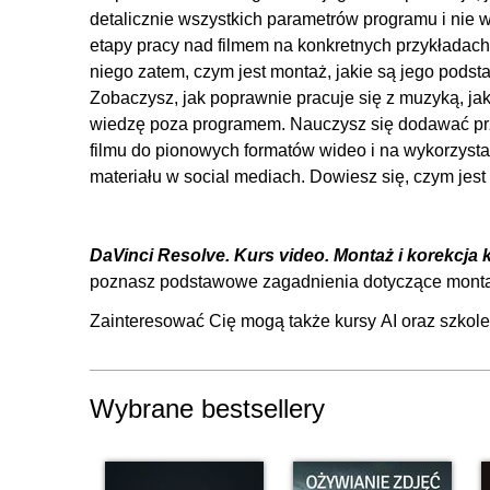
detalicznie wszystkich parametrów programu i nie
2.12. Dynamic zoom - inspector
etapy pracy nad filmem na konkretnych przykładach
2.13. Przenikanie warstw - inspector
niego zatem, czym jest montaż, jakie są jego podsta
Zobaczysz, jak poprawnie pracuje się z muzyką, ja
2.14. Zmiana prędkości - inspector
wiedzę poza programem. Nauczysz się dodawać prze
2.15. Stabilizacja - inspector
filmu do pionowych formatów wideo i na wykorzyst
2.16. Wygładzanie ruchu - inspector
materiału w social mediach. Dowiesz się, czym jest 
2.17. Przejścia wideo
2.18. Podstawowe napisy
DaVinci Resolve. Kurs video. Montaż i korekcja
2.19. Gotowe napisy
poznasz podstawowe zagadnienia dotyczące montażu
2.20. Zaawansowane napisy
Zainteresować Cię mogą także
kursy AI
oraz
szkole
2.21. Praca z dźwiękiem
2.22. Zmiana głośności i wyciszanie ścieżek
2.23. Przejścia audio
Wybrane bestsellery
2.24. Montaż pod muzykę
2.25. Ćwiczenie montażowe