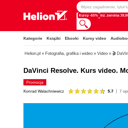
Kursy -65%
Inż. zwrotna 39,90
Kategorie
Książki
Ebooki
Kursy video
Audiobo
Helion.pl
»
Fotografia, grafika i wideo
»
Video
»
🎬 DaVi
DaVinci Resolve. Kurs video. M
Promocja
5.7
7 opi
Konrad Walachniewicz