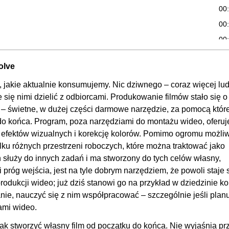
00
00
00
02:
olve
00
, jakie aktualnie konsumujemy. Nic dziwnego – coraz więcej lud
00
e się nimi dzielić z odbiorcami. Produkowanie filmów stało się o
00
– świetne, w dużej części darmowe narzędzie, za pomocą któr
o końca. Program, poza narzędziami do montażu wideo, oferuj
00
ę efektów wizualnych i korekcję kolorów. Pomimo ogromu możli
00
ilku różnych przestrzeni roboczych, które można traktować jako
00
h służy do innych zadań i ma stworzony do tych celów własny,
00
 próg wejścia, jest na tyle dobrym narzędziem, że powoli staje 
dukcji wideo; już dziś stanowi go na przykład w dziedzinie ko
00
nie, nauczyć się z nim współpracować – szczególnie jeśli plan
00
ami wideo.
00
ak stworzyć własny film od początku do końca. Nie wyjaśnia pr
00