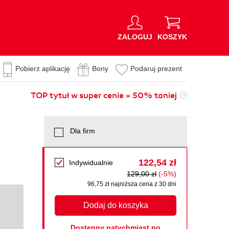
ZALOGUJ
KOSZYK
Pobierz aplikację
Bony
Podaruj prezent
TOP tytuł w super cenie » 50% taniej
Dla firm
122,54 zł
Indywidualnie
129,00 zł
(-5%)
96,75 zł najniższa cena z 30 dni
Dodaj do koszyka
Dostępny natychmiast po