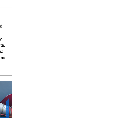
:09:39
:08:39
:06:50
Od
:06:35
:05:16
y
:07:47
ta,
:10:13
na
emu.
:04:18
:06:05
:02:49
20:40
:05:34
:08:24
:06:42
20:44