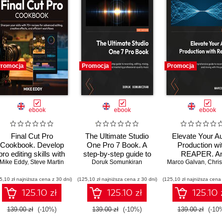
00
00
00
00
00
romocja
Promocja
Promocja
00
00
00
ebook
ebook
ebook
00
Final Cut Pro
The Ultimate Studio
Elevate Your A
01:
Cookbook. Develop
One Pro 7 Book. A
Production wi
pro editing skills with
step-by-step guide to
REAPER. A
00
Mike Eddy
over 70 recipes for
,
Steve Martin
recording, editing,
Doruk Somunkiran
Marco Galvan
extensive guide
,
Christophe
00
advanced creative
mixing, and
recording, editi
5,10 zł najniższa cena z 30 dni)
effects and efficient
(125,10 zł najniższa cena z 30 dni)
mastering
(125,10 zł najniższa cena 
and mixing wit
00
workflows
professional-quality
powerful DA
125.10 zł
125.10 zł
125.10 
music - Second
00
Edition
139.00 zł
(-10%)
139.00 zł
(-10%)
139.00 zł
(-10
00