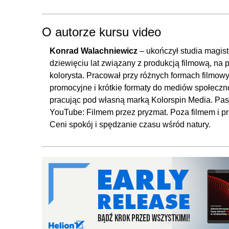
3.6. Krzywe kolorów
3.7. Color warper
O autorze kursu video
3.8. Kluczowanie
Konrad Walachniewicz
– ukończył studia magist
3.9. Maski
dziewięciu lat związany z produkcją filmową, na 
3.10. Tracking i efekty w przestrzeni color
kolorysta. Pracował przy różnych formach filmowy
3.11. Wykresy kolorów i światła
promocyjne i krótkie formaty do mediów społeczno
3.12. Kolorowanie pojedynczego ujęcia
pracując pod własną marką Kolorspin Media. Pasjo
YouTube: Filmem przez pryzmat. Poza filmem i pr
3.13. Porównywanie kolorów
Ceni spokój i spędzanie czasu wśród natury.
3.14. Przenoszenie i dopasowanie kolorów
3.15. LUTy
4. Podstawowe animacje
4.1. Podstawowe animacje
4.2. Animowane grafiki
4.3. Speed ramp
5. Eksport