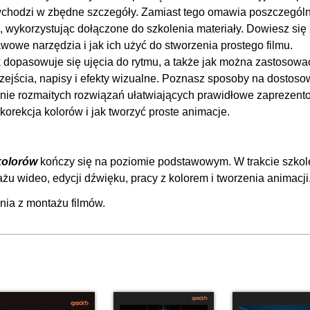
 wchodzi w zbędne szczegóły. Zamiast tego omawia poszczegól
00
, wykorzystując dołączone do szkolenia materiały. Dowiesz się 
00
wowe narzędzia i jak ich użyć do stworzenia prostego filmu.
k dopasowuje się ujęcia do rytmu, a także jak można zastosować
OGLĄDAJ »
00
jścia, napisy i efekty wizualne. Poznasz sposoby na dostoso
00
anie rozmaitych rozwiązań ułatwiających prawidłowe zaprezent
00
korekcja kolorów i jak tworzyć proste animacje.
00
00
 kolorów
kończy się na poziomie podstawowym. W trakcie szkol
00
 wideo, edycji dźwięku, pracy z kolorem i tworzenia animacji
00
nia z montażu filmów
.
00
00
00
00
00