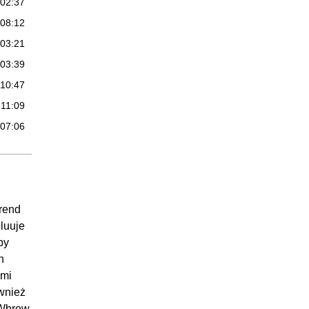
:02:37
:08:12
:03:21
:03:39
:10:47
:11:09
:07:06
31:39
:00:45
:03:03
trend
:04:21
luuje
:04:06
by
:06:32
h
ami
:12:52
wnież
52:12
 Wbrew