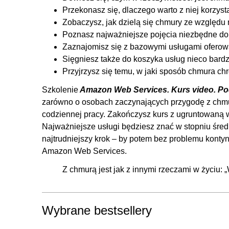
5.4. EFS
Przekonasz się, dlaczego warto z niej korzyst
5.5. S3
Zobaczysz, jak dzielą się chmury ze względu
5.6. S3 w praktyce
Poznasz najważniejsze pojęcia niezbędne do
Zaznajomisz się z bazowymi usługami ofero
6. Bazy danych
Sięgniesz także do koszyka usług nieco bar
6.1. Wstęp do rozdziału
Przyjrzysz się temu, w jaki sposób chmura ch
6.2. Rodzaje baz danych
Szkolenie
Amazon Web Services. Kurs video. Po
6.3. Amazon RDS
zarówno o osobach zaczynających przygodę z chmurą
codziennej pracy. Zakończysz kurs z ugruntowaną
6.4. RDS w praktyce
Najważniejsze usługi będziesz znać w stopniu śre
6.5. Amazon ElastiCache. Zarządzalny Redis/Memca
najtrudniejszy krok – by potem bez problemu kont
6.6. DynamoDB
Amazon Web Services.
6.7. DynamoDB w praktyce
Z chmurą jest jak z innymi rzeczami w życiu: „
7. Sieci
7.1. Wstęp do rozdziału
Wybrane bestsellery
7.2. VPC
7.3. VPC w praktyce