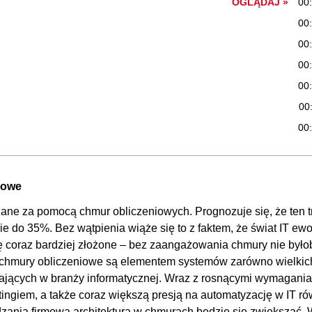
OGLĄDAJ »
00
00
00
00
00
00
00
00:
00
niowe
00
zane za pomocą chmur obliczeniowych. Prognozuje się, że ten 
00
ie do 35%. Bez wątpienia wiąże się to z faktem, że świat IT ewo
00
ię coraz bardziej złożone – bez zaangażowania chmury nie było
00
eż chmury obliczeniowe są elementem systemów zarówno wielkic
ziałających w branży informatycznej. Wraz z rosnącymi wymagani
00
ngiem, a także coraz większą presją na automatyzację w IT ró
01:
dzania firmową architekturą w chmurach będzie się zwiększać.