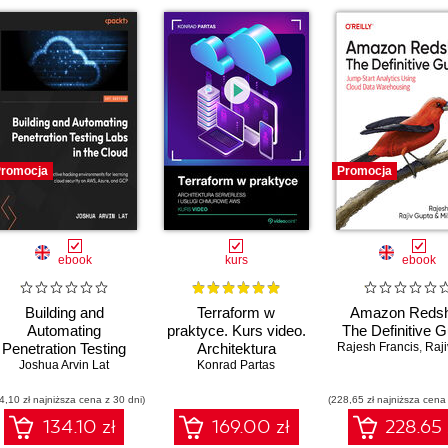
00
00
00
00
00
romocja
Promocja
00
00
00
ebook
kurs
ebook
00
00:
Building and
Terraform w
Amazon Redshi
Automating
praktyce. Kurs video.
The Definitive G
00
Penetration Testing
Architektura
Rajesh Francis
,
Rajiv 
Labs in the Cloud.
Joshua Arvin Lat
,
Alberto Artasanchez
,
Imtiaz Sayed
serverless i usługi
Konrad Partas
00
Set up cost-effective
chmurowe AWS
00
4,10 zł najniższa cena z 30 dni)
hacking
(228,65 zł najniższa cena 
environments for
134.10 zł
169.00 zł
228.65 
00
learning cloud