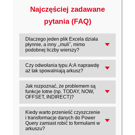
Najczęściej zadawane
pytania (FAQ)
Dlaczego jeden plik Excela działa
płynnie, a inny ,,muli", mimo
podobnej liczby wierszy?
Zwykle decyduje konstrukcja: zbyt szerokie
Czy odwołania typu A:A naprawdę
zakresy, powielanie ciężkich formuł, funkcje
aż tak spowalniają arkusz?
lotne i długie łańcuchy zależności potrafią
Tak, bo obejmują ponad milion komórek. W
zwielokrotnić liczbę obliczeń, które Excel
Jak rozpoznać, że problemem są
funkcjach wyszukiwania, warunkowych i w
wykonuje przy każdej zmianie.
funkcje lotne (np. TODAY, NOW,
obliczeniach tablicowych to często oznacza
OFFSET, INDIRECT)?
niepotrzebne liczenie ogromnego obszaru
Jeśli plik przelicza się ,,bez powodu",
zamiast konkretnego zakresu danych.
Kiedy warto przenieść czyszczenie
reaguje opóźnieniem po drobnych
i transformacje danych do Power
zmianach albo spowalnia wraz z
Query zamiast robić to formułami w
rozbudową raportu, to częsty sygnał, że
arkuszu?