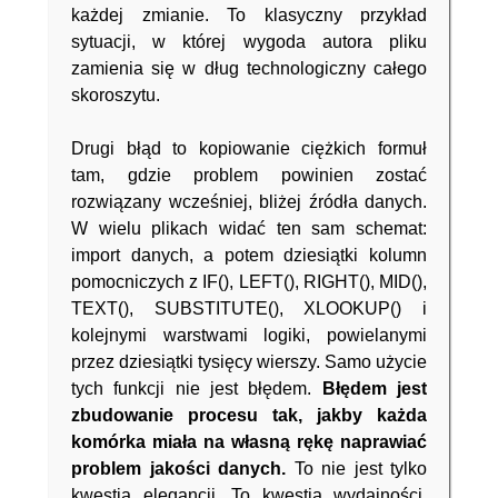
każdej zmianie. To klasyczny przykład
sytuacji, w której wygoda autora pliku
zamienia się w dług technologiczny całego
skoroszytu.
Drugi błąd to kopiowanie ciężkich formuł
tam, gdzie problem powinien zostać
rozwiązany wcześniej, bliżej źródła danych.
W wielu plikach widać ten sam schemat:
import danych, a potem dziesiątki kolumn
pomocniczych z IF(), LEFT(), RIGHT(), MID(),
TEXT(), SUBSTITUTE(), XLOOKUP() i
kolejnymi warstwami logiki, powielanymi
przez dziesiątki tysięcy wierszy. Samo użycie
tych funkcji nie jest błędem.
Błędem jest
zbudowanie procesu tak, jakby każda
komórka miała na własną rękę naprawiać
problem jakości danych.
To nie jest tylko
kwestia elegancji. To kwestia wydajności.